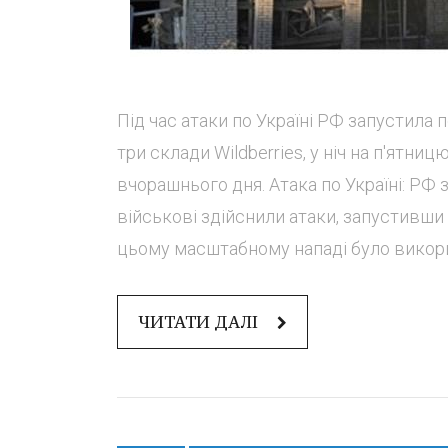
Під час атаки по Україні РФ запустила п
три склади Wildberries, у ніч на п'ятниц
вчорашнього дня. Атака по Україні: РФ з
військові здійснили атаки, запустивши к
цьому масштабному нападі було викорис
ЧИТАТИ ДАЛІ