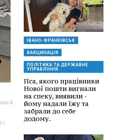
ІВАНО-ФРАНКІВСЬК
ВАКЦИНАЦІЯ
ПОЛІТИКА ТА ДЕРЖАВНЕ
УПРАВЛІННЯ
Пса, якого працівники
Нової пошти вигнали
на спеку, виявили -
їні й
йому надали їжу та
забрали до себе
додому.
 і