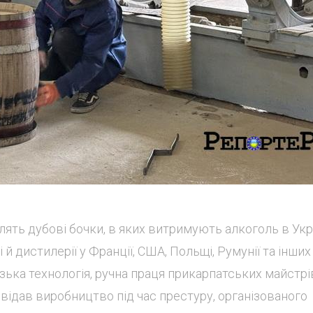
лять дубові бочки, в яких витримують алкоголь в Укра
й дистилерії у Франції, США, Польщі, Румунії та інших
узька технологія, ручна праця прикарпатських майстрів
двідав виробництво під час престуру, організованого