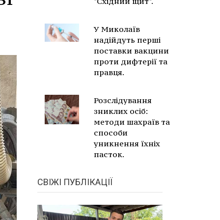
"Східний щит".
У Миколаїв
надійдуть перші
поставки вакцини
проти дифтерії та
правця.
Розслідування
зниклих осіб:
методи шахраїв та
способи
уникнення їхніх
пасток.
СВІЖІ ПУБЛІКАЦІЇ