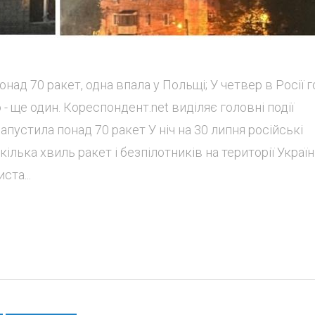
онад 70 ракет, одна впала у Польщі; У четвер в Росії г
ю - ще один. Кореспондент.net виділяє головні події
апустила понад 70 ракет У ніч на 30 липня російські
ілька хвиль ракет і безпілотників на території Україн
та...