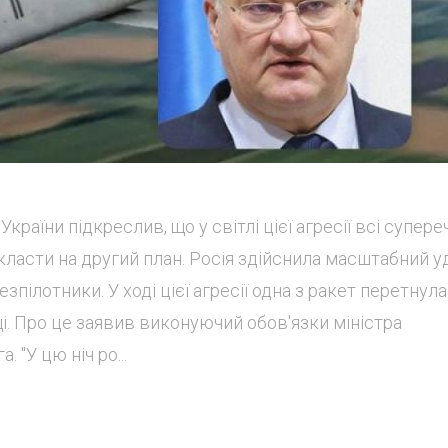
раїни підкреслив, що у світлі цієї агресії всі супере
ласти на другий план. Росія здійснила масштабний у
зпілотники. У ході цієї агресії одна з ракет перетнула
і. Про це заявив виконуючий обов'язки міністра
 "У цю ніч ро...