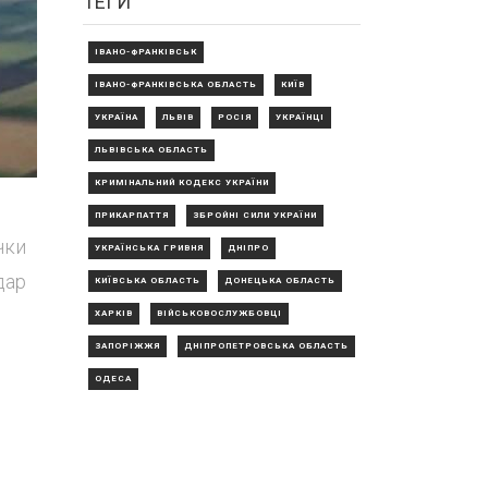
ТЕГИ
ІВАНО-ФРАНКІВСЬК
ІВАНО-ФРАНКІВСЬКА ОБЛАСТЬ
КИЇВ
УКРАЇНА
ЛЬВІВ
РОСІЯ
УКРАЇНЦІ
ЛЬВІВСЬКА ОБЛАСТЬ
КРИМІНАЛЬНИЙ КОДЕКС УКРАЇНИ
ПРИКАРПАТТЯ
ЗБРОЙНІ СИЛИ УКРАЇНИ
чки
УКРАЇНСЬКА ГРИВНЯ
ДНІПРО
дар
КИЇВСЬКА ОБЛАСТЬ
ДОНЕЦЬКА ОБЛАСТЬ
ХАРКІВ
ВІЙСЬКОВОСЛУЖБОВЦІ
ЗАПОРІЖЖЯ
ДНІПРОПЕТРОВСЬКА ОБЛАСТЬ
ОДЕСА