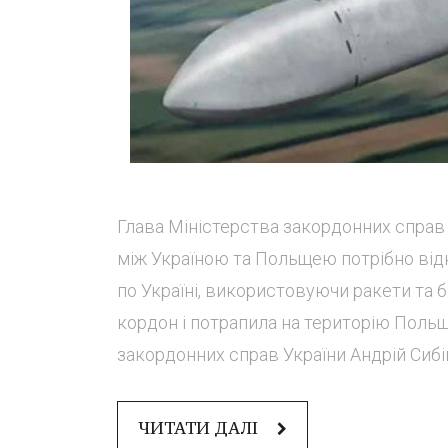
Глава Міністерства закордонних справ Ук
між Україною та Польщею потрібно відк
по Україні, використовуючи ракети та бе
кордон і потрапила на територію Польщ
закордонних справ України Андрій Сибіга.
ЧИТАТИ ДАЛІ