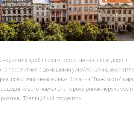
ринку житла здебільшого представлені лише дорогі
жна поселитися з домашніми улюбленцями, або житло
разі практично неможливо. Видання "Твоє місто" вир
редодні нового навчального року ринок нерухомості
озгону. Традиційний студентсь...