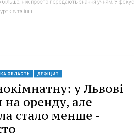
о більше, ніж просто передають знання учням. У фокус
ртків та інш...
ЬКА ОБЛАСТЬ
ДЕФІЦИТ
нокімнатну: у Львові
 на оренду, але
ла стало менше -
сто