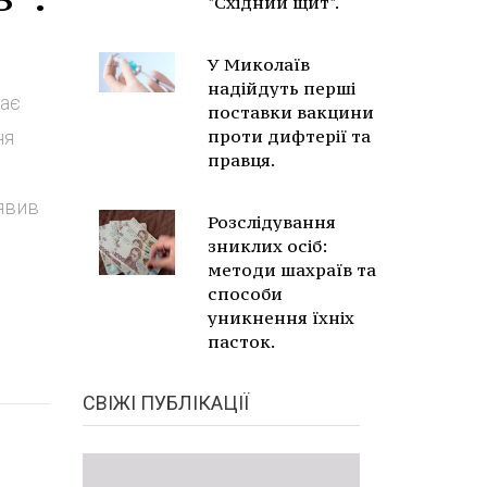
"Східний щит".
У Миколаїв
надійдуть перші
дає
поставки вакцини
проти дифтерії та
ня
правця.
аявив
Розслідування
зниклих осіб:
методи шахраїв та
способи
уникнення їхніх
пасток.
СВІЖІ ПУБЛІКАЦІЇ