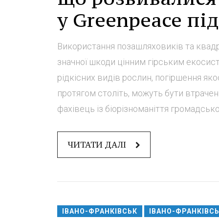
у Greenpeace пі
Використання позашляховиків та квадр
значної шкоди цінним гірським екосист
рідкісних видів рослин, погіршення яко
протягом століть, можуть бути втрачені
фахівець із біорізноманіття громадської 
ЧИТАТИ ДАЛІ
ІВАНО-ФРАНКІВСЬК
ІВАНО-ФРАНКІВС