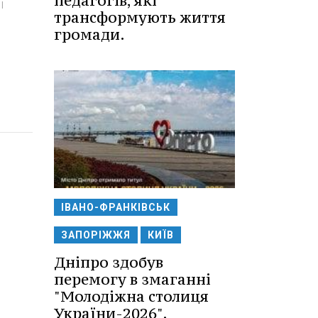
педагогів, які
і
трансформують життя
громади.
ІВАНО-ФРАНКІВСЬК
ЗАПОРІЖЖЯ
КИЇВ
Дніпро здобув
перемогу в змаганні
"Молодіжна столиця
України-2026".