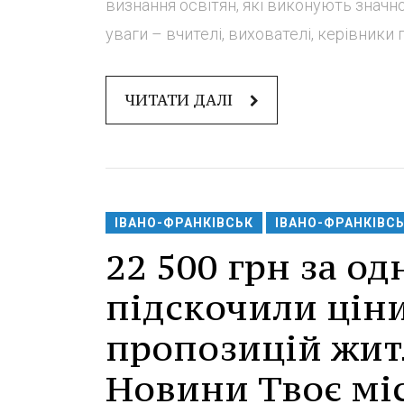
визнання освітян, які виконують значн
уваги – вчителі, вихователі, керівники гу
ЧИТАТИ ДАЛІ
ІВАНО-ФРАНКІВСЬК
ІВАНО-ФРАНКІВС
22 500 грн за од
підскочили ціни
пропозицій жит
Новини Твоє мі