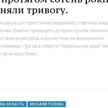
дняли тривогу.
оциклів для туристичних подорожей у Карпатах зав
емам. Джипінг призводить до ерозії ґрунтів, зникнен
сті водних ресурсів, а екосистеми, які формувалися
 назавжди. Про це в інтерв'ю "Українському радіо" з
організації Green...
ЬКА ОБЛАСТЬ
МІСЬКИЙ ГОЛОВА