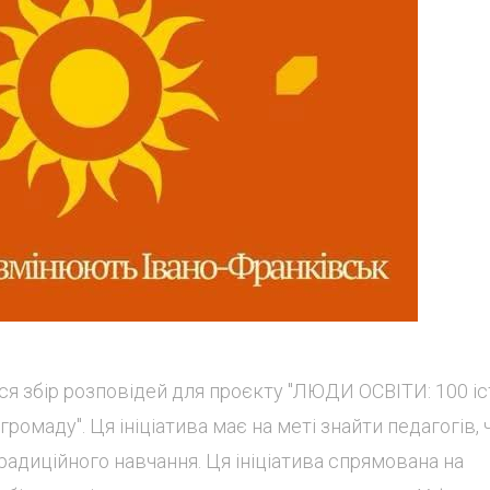
ся збір розповідей для проєкту "ЛЮДИ ОСВІТИ: 100 іс
маду". Ця ініціатива має на меті знайти педагогів, ч
адиційного навчання. Ця ініціатива спрямована на