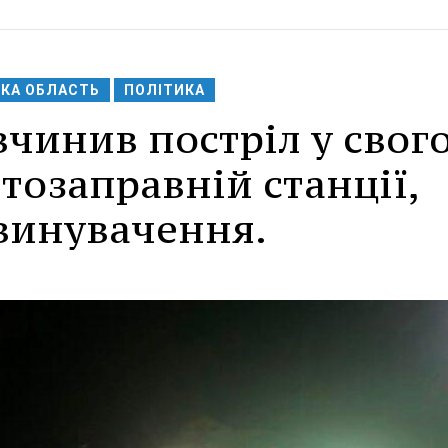
ЬКА ОБЛАСТЬ
ПОЛІТИКА
чинив постріл у свог
тозаправній станції,
звинувачення.