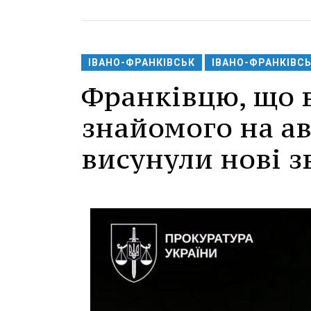
ІВАНО-ФРАНКІВСЬК
ІВАНО-ФРАНКІВС
Франківцю, що в
знайомого на ав
висунули нові 