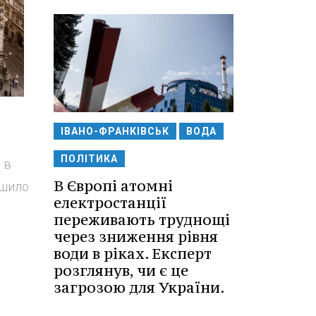
ІВАНО-ФРАНКІВСЬК
ВОДА
ПОЛІТИКА
 в
В Європі атомні
ішило
електростанції
переживають труднощі
через зниження рівня
води в ріках. Експерт
розглянув, чи є це
загрозою для України.