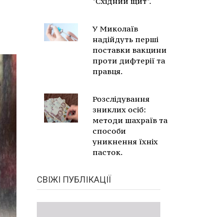
"Східний щит".
У Миколаїв
надійдуть перші
поставки вакцини
проти дифтерії та
правця.
Розслідування
зниклих осіб:
методи шахраїв та
способи
уникнення їхніх
пасток.
СВІЖІ ПУБЛІКАЦІЇ