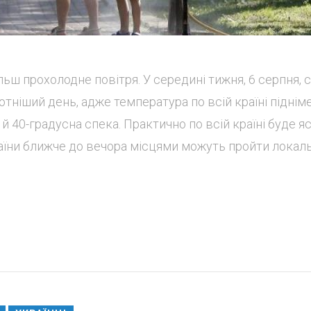
ільш прохолодне повітря. У середині тижня, 6 серпня, 
котніший день, адже температура по всій країні піднім
 й 40-градусна спека. Практично по всій країні буде я
країни ближче до вечора місцями можуть пройти локаль