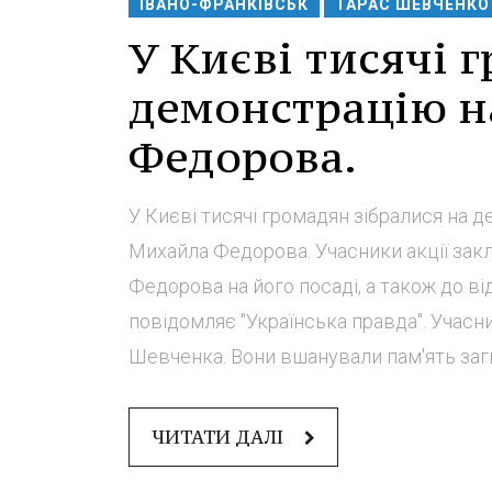
ІВАНО-ФРАНКІВСЬК
ТАРАС ШЕВЧЕНКО
У Києві тисячі 
демонстрацію н
Федорова.
У Києві тисячі громадян зібралися на 
Михайла Федорова. Учасники акції зак
Федорова на його посаді, а також до ві
повідомляє "Українська правда". Учасни
Шевченка. Вони вшанували пам'ять загиб
ЧИТАТИ ДАЛІ