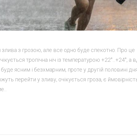
я злива з грозою, але все одно буде спекотно. Про це
чікується тропічна ніч із температурою +22°...+24°, а 
ь буде ясним і безхмарним, проте у другій половині дн
жуть перейти у зливу, очікується гроза, є ймовірніст
...