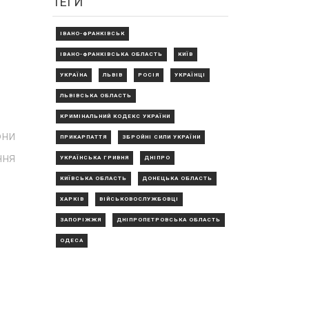
ТЕГИ
ІВАНО-ФРАНКІВСЬК
ІВАНО-ФРАНКІВСЬКА ОБЛАСТЬ
КИЇВ
УКРАЇНА
ЛЬВІВ
РОСІЯ
УКРАЇНЦІ
ЛЬВІВСЬКА ОБЛАСТЬ
КРИМІНАЛЬНИЙ КОДЕКС УКРАЇНИ
они
ПРИКАРПАТТЯ
ЗБРОЙНІ СИЛИ УКРАЇНИ
ння
УКРАЇНСЬКА ГРИВНЯ
ДНІПРО
КИЇВСЬКА ОБЛАСТЬ
ДОНЕЦЬКА ОБЛАСТЬ
ХАРКІВ
ВІЙСЬКОВОСЛУЖБОВЦІ
ЗАПОРІЖЖЯ
ДНІПРОПЕТРОВСЬКА ОБЛАСТЬ
ОДЕСА