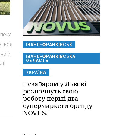
спека
еться
ІВАНО-ФРАНКІВСЬК
сно й
ІВАНО-ФРАНКІВСЬКА
ОБЛАСТЬ
ні
УКРАЇНА
Незабаром у Львові
розпочнуть свою
роботу перші два
супермаркети бренду
NOVUS.