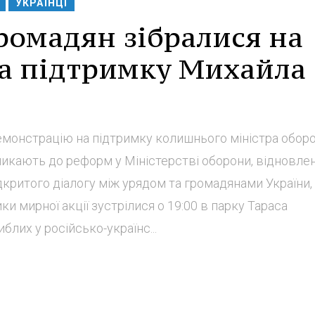
УКРАЇНЦІ
громадян зібралися на
а підтримку Михайла
демонстрацію на підтримку колишнього міністра обор
ликають до реформ у Міністерстві оборони, відновле
дкритого діалогу між урядом та громадянами України,
ки мирної акції зустрілися о 19:00 в парку Тараса
лих у російсько-українс...