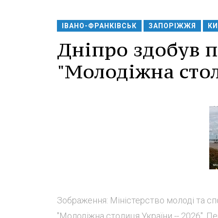
ІВАНО-ФРАНКІВСЬК
ЗАПОРІЖЖЯ
КИ
Дніпро здобув п
"Молодіжна стол
Зображення: Міністерство молоді та сп
"Молодіжна столиця України -- 2026". 