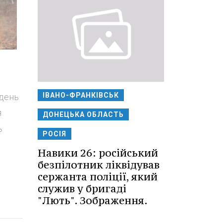
ІВАНО-ФРАНКІВСЬК
вдень
я
ДОНЕЦЬКА ОБЛАСТЬ
ь
РОСІЯ
Навики 26: російський
безпілотник ліквідував
сержанта поліції, який
служив у бригаді
"Лють". Зображення.