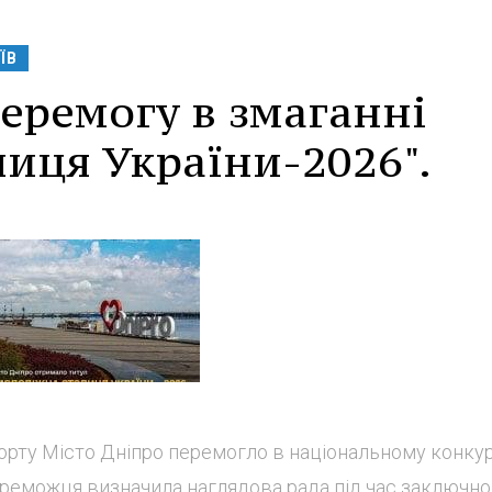
ЇВ
еремогу в змаганні
иця України-2026".
орту Місто Дніпро перемогло в національному конкур
Переможця визначила наглядова рада під час заключно