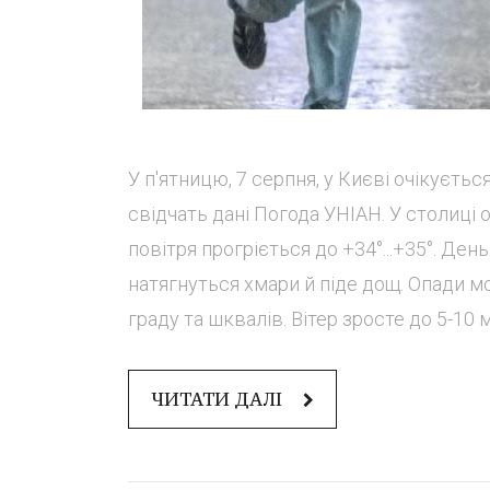
У п'ятницю, 7 серпня, у Києві очікуєтьс
свідчать дані Погода УНІАН. У столиці о
повітря прогріється до +34°...+35°. Ден
натягнуться хмари й піде дощ. Опади мо
граду та шквалів. Вітер зросте до 5-10 ме
ЧИТАТИ ДАЛІ