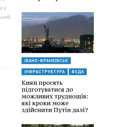
х у
ький,
ІВАНО-ФРАНКІВСЬК
ІНФРАСТРУКТУРА
ВОДА
Киян просять
підготуватися до
можливих труднощів:
які кроки може
здійснити Путін далі?