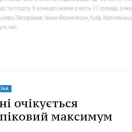
і та спорту. У конкурсі взяли участь 17 громад, з яки
Дніпро, Запоріжжя, Івано-Франківськ, Київ, Кропивниц
е міс...
АЇНА
ні очікується
 піковий максимум