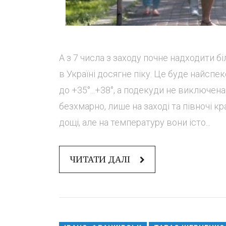
А з 7 числа з заходу почне надходити б
в Україні досягне піку. Це буде найспе
до +35°...+38°, а подекуди не виключена
безхмарно, лише на заході та півночі 
дощі, але на температуру вони істо...
ЧИТАТИ ДАЛІ