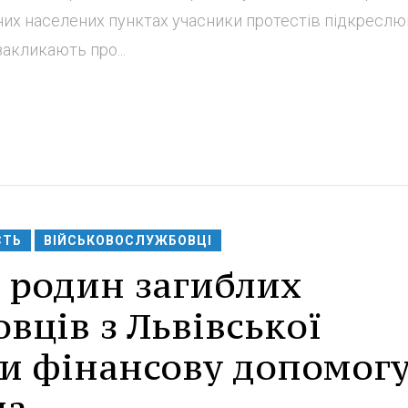
них населених пунктах учасники протестів підкреслю
закликають про...
СТЬ
ВІЙСЬКОВОСЛУЖБОВЦІ
а родин загиблих
вців з Львівської
ли фінансову допомог