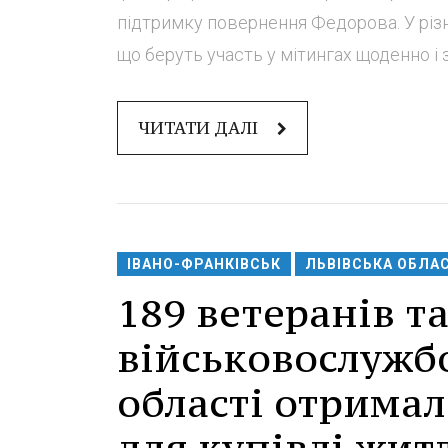
підтримку повернення Федорова. У різ
що беруть участь у мітингах щоденно і 
ЧИТАТИ ДАЛІ
ІВАНО-ФРАНКІВСЬК
ЛЬВІВСЬКА ОБЛА
189 ветеранів т
військовослужбо
області отрима