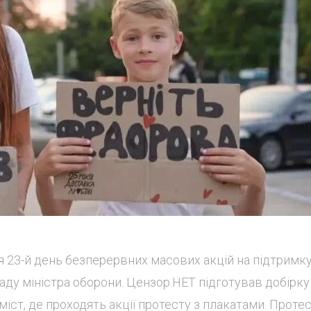
ся 23-й день безперервних масових акцій на підтримк
ду міністра оборони. Цензор.НЕТ підготував добірку
міст, де проходять акції протесту з плакатами. Проте