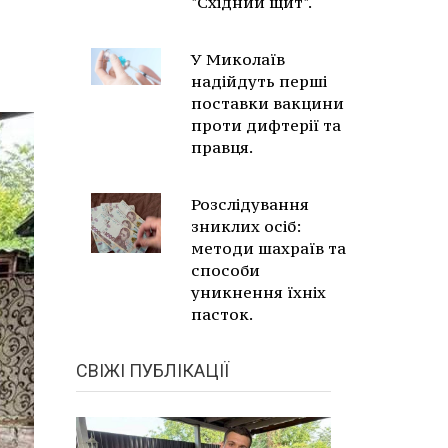
"Східний щит".
У Миколаїв
надійдуть перші
поставки вакцини
проти дифтерії та
правця.
Розслідування
зниклих осіб:
методи шахраїв та
способи
уникнення їхніх
пасток.
СВІЖІ ПУБЛІКАЦІЇ