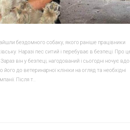
найшли бездомного собаку, якого раніше працівники
вську. Наразі пес ситий і перебуває в безпеці. Про ц
Зараз він у безпеці, нагодований і сьогодні ночує вдо
 його до ветеринарної клініки на огляд та необхідні
анії. Після т...