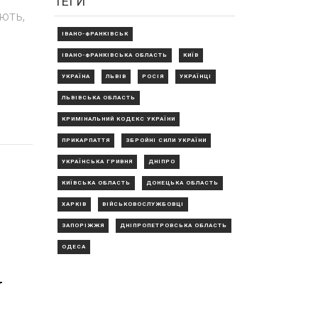
ТЕГИ
ють,
ІВАНО-ФРАНКІВСЬК
ІВАНО-ФРАНКІВСЬКА ОБЛАСТЬ
КИЇВ
УКРАЇНА
ЛЬВІВ
РОСІЯ
УКРАЇНЦІ
ЛЬВІВСЬКА ОБЛАСТЬ
КРИМІНАЛЬНИЙ КОДЕКС УКРАЇНИ
ПРИКАРПАТТЯ
ЗБРОЙНІ СИЛИ УКРАЇНИ
УКРАЇНСЬКА ГРИВНЯ
ДНІПРО
КИЇВСЬКА ОБЛАСТЬ
ДОНЕЦЬКА ОБЛАСТЬ
ХАРКІВ
ВІЙСЬКОВОСЛУЖБОВЦІ
ЗАПОРІЖЖЯ
ДНІПРОПЕТРОВСЬКА ОБЛАСТЬ
ОДЕСА
у