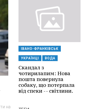
ІВАНО-ФРАНКІВСЬК
УКРАЇНЦІ
ВОДА
Скандал з
чотирилапим: Нова
пошта повернула
собаку, що потерпала
від спеки -- світлини.
у
сти на