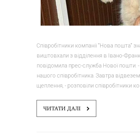
Співробітники компанії "Нова пошта" з
виштовхали з відділення в Івано-Франкі
повідомила прес-служба Нової пошти. - 
нашого співробітника. Завтра відвеземо
щеплення, - розповіли співробітники комп
ЧИТАТИ ДАЛІ