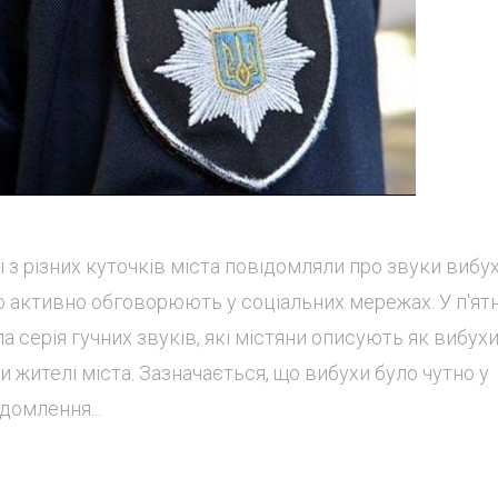
з різних куточків міста повідомляли про звуки вибух
ію активно обговорюють у соціальних мережах. У п'ят
а серія гучних звуків, які містяни описують як вибухи
жителі міста. Зазначається, що вибухи було чутно у
домлення...