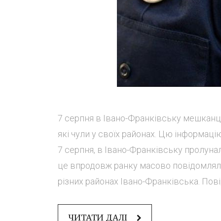
7 серпня в Івано-Франківську мешканці 
які чули у своїх районах. Цю інформац
7 серпня, в Івано-Франківську пролунал
це впродовж ранку масово повідомляли 
різних районах Івано-Франківська. Пові
ЧИТАТИ ДАЛІ