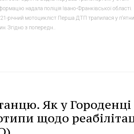
формацію надала поліція Івано-Франківської області.
ер 21-річний мотоцикліст Перша ДТП трапилася у п'ятн
н. Згідно з попередн...
танцю. Як у Городенці
типи щодо реабілітац
О)