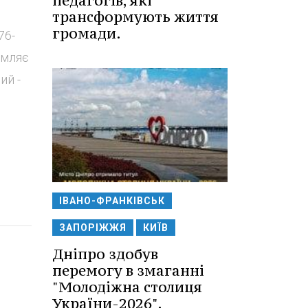
педагогів, які
трансформують життя
громади.
76-
омляє
ий -
ІВАНО-ФРАНКІВСЬК
ЗАПОРІЖЖЯ
КИЇВ
Дніпро здобув
перемогу в змаганні
"Молодіжна столиця
України-2026".