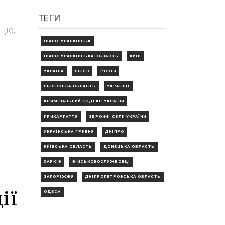
ТЕГИ
ицю,
ІВАНО-ФРАНКІВСЬК
ІВАНО-ФРАНКІВСЬКА ОБЛАСТЬ
КИЇВ
УКРАЇНА
ЛЬВІВ
РОСІЯ
ЛЬВІВСЬКА ОБЛАСТЬ
УКРАЇНЦІ
КРИМІНАЛЬНИЙ КОДЕКС УКРАЇНИ
ПРИКАРПАТТЯ
ЗБРОЙНІ СИЛИ УКРАЇНИ
УКРАЇНСЬКА ГРИВНЯ
ДНІПРО
КИЇВСЬКА ОБЛАСТЬ
ДОНЕЦЬКА ОБЛАСТЬ
ХАРКІВ
ВІЙСЬКОВОСЛУЖБОВЦІ
ЗАПОРІЖЖЯ
ДНІПРОПЕТРОВСЬКА ОБЛАСТЬ
ії
ОДЕСА