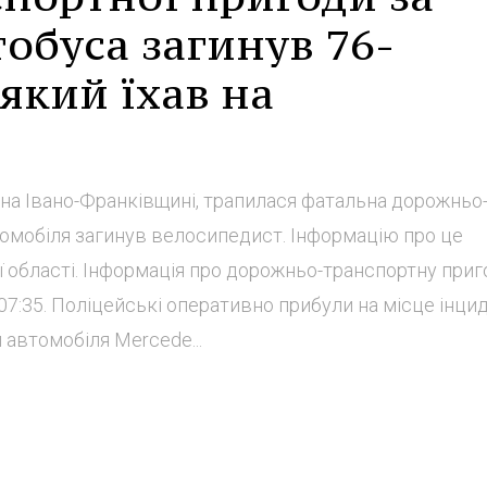
обуса загинув 76-
 який їхав на
що на Івано-Франківщині, трапилася фатальна дорожньо
томобіля загинув велосипедист. Інформацію про це
ї області. Інформація про дорожньо-транспортну приг
07:35. Поліцейські оперативно прибули на місце інцид
 автомобіля Mercede...