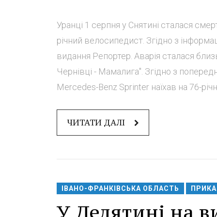
Уранці 1 серпня у Снятині сталася смер
річний велосипедист. Згідно з інформа
видання Репортер. Аварія сталася близь
Чернівці - Мамалига". Згідно з попере
Mercedes-Benz Sprinter наїхав на 76-річ
ЧИТАТИ ДАЛІ
ІВАНО-ФРАНКІВСЬКА ОБЛАСТЬ
ПРИКА
У Делятині на в