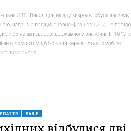
тельна ДТП. Внаслідок наїзду мікроавтобуса загинув 
цією, наданою поліцією Івано-Франківщини, це повід
ко 7:35 на автодорозі державного значення Н-10 "Стр
дніми відомостями, 61-річний керманич автомобіля
ного велосипед...
РПАТТЯ
ЛЬВІВ
ихідних відбулися дві