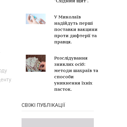
"Східний щит".
У Миколаїв
надійдуть перші
поставки вакцини
проти дифтерії та
правця.
-
Розслідування
зниклих осіб:
оду
методи шахраїв та
способи
енту.
уникнення їхніх
пасток.
СВІЖІ ПУБЛІКАЦІЇ