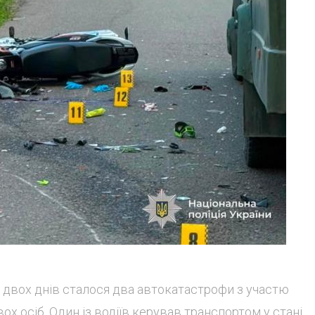
 двох днів сталося два автокатастрофи з участю
ох осіб. Один із водіїв керував транспортом у стані