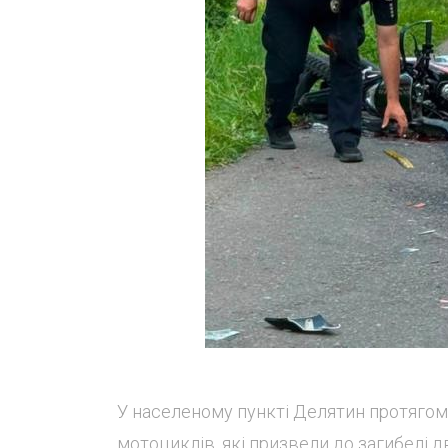
У населеному пункті Делятин протягом
мотоциклів, які призвели до загибелі дв