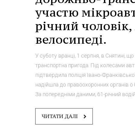
участю мікроавт
річний чоловік,
велосипеді.
У суботу вранці, 1 серпня, в Снятині, 
транспортна пригода. Під колесами ав
підтвердила поліція Івано-Франківсько
надійшла до правоохоронних органів о 
За попередніми даними, 61-річний водій
ЧИТАТИ ДАЛІ