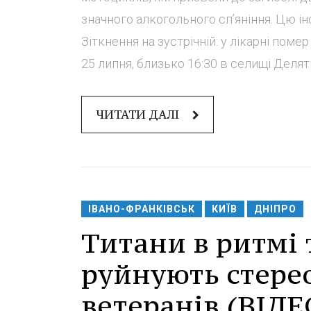
значного алкогольного сп’яніння. Цю ін
Зіткнення на зустрічній: у лікарні пом
25 липня, близько 16:30 в селищі Деляти
ЧИТАТИ ДАЛІ
ІВАНО-ФРАНКІВСЬК
КИЇВ
ДНІПРО
Титани в ритмі 
руйнують стерео
ветеранів (ВІДЕ