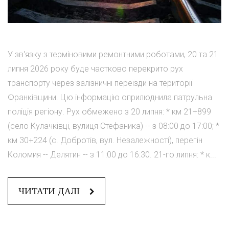
У зв'язку з терміновими ремонтними роботами, 20 та 21
липня 2026 року буде частково перекрито рух
транспорту через залізничні переїзди на території
Франківщини. Цю інформацію оприлюднила патрульна
поліція регіону. Рух обмежено з 20 липня: * км 21+899
(село Кулачківці, вулиця Стефаника) -- з 08:00 до 17:00; *
км 30+224 (с. Добротів, вул. Незалежності), перегін
Коломия -- Делятин -- з 11:00 до 16:30. 21-го липня: * к...
ЧИТАТИ ДАЛІ