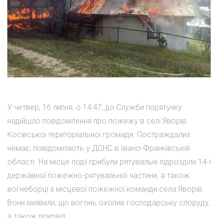
У четвер, 16 липня, о 14:47, до Служби порятунку
надійшло повідомлення про пожежу в селі Яворів
Косівської територіальної громади. Постраждалих
немає, повідомляють у ДСНС в Івано-Франківській
області. На місце події прибули рятувальні підрозділи 14-ї
державної пожежно-рятувальної частини, а також
вогнеборці з місцевої пожежної команди села Яворів.
Вони виявили, що вогонь охопив господарську споруду,
а також покрівл...