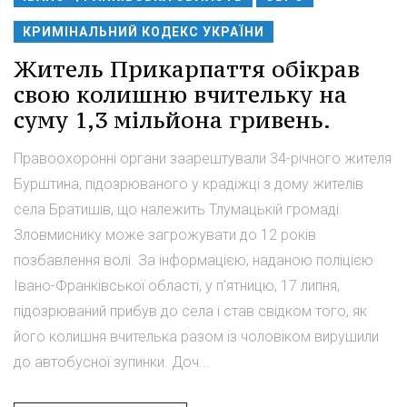
КРИМІНАЛЬНИЙ КОДЕКС УКРАЇНИ
Житель Прикарпаття обікрав
свою колишню вчительку на
суму 1,3 мільйона гривень.
Правоохоронні органи заарештували 34-річного жителя
Бурштина, підозрюваного у крадіжці з дому жителів
села Братишів, що належить Тлумацькій громаді.
Зловмиснику може загрожувати до 12 років
позбавлення волі. За інформацією, наданою поліцією
Івано-Франківської області, у п’ятницю, 17 липня,
підозрюваний прибув до села і став свідком того, як
його колишня вчителька разом із чоловіком вирушили
до автобусної зупинки. Доч...