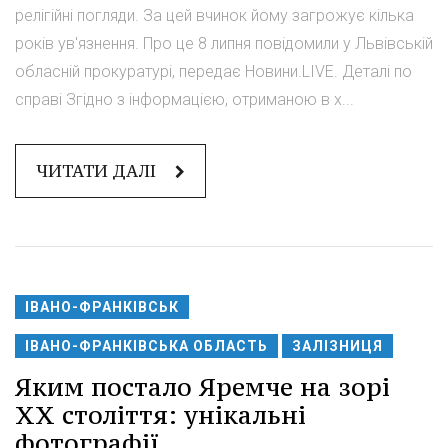
релігійні погляди. За цей вчинок йому загрожує кілька
років ув'язнення. Про це 8 липня повідомили у Львівській
обласній прокуратурі, передає Новини.LIVE. Деталі по
справі Згідно з інформацією, отриманою в х...
ЧИТАТИ ДАЛІ
ІВАНО-ФРАНКІВСЬК
ІВАНО-ФРАНКІВСЬКА ОБЛАСТЬ
ЗАЛІЗНИЦЯ
Яким постало Яремче на зорі
ХХ століття: унікальні
фотографії.