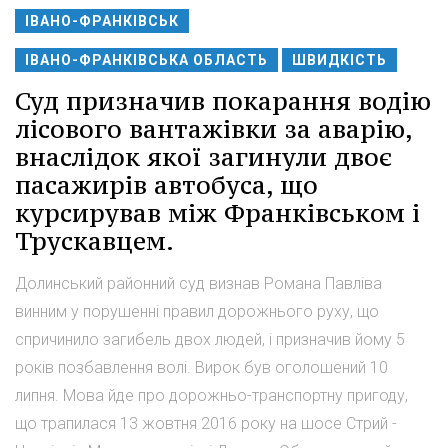
ІВАНО-ФРАНКІВСЬК
ІВАНО-ФРАНКІВСЬКА ОБЛАСТЬ
ШВИДКІСТЬ
Суд призначив покарання водію
лісового вантажівки за аварію,
внаслідок якої загинули двоє
пасажирів автобуса, що
курсирував між Франківськом і
Трускавцем.
Долинський районний суд визнав Романа Павліва
винним у порушенні правил дорожнього руху, що
спричинило загибель двох людей, і призначив йому 5
років позбавлення волі. Вирок був оголошений 10
липня. Мова йде про дорожньо-транспортну пригоду,
що трапилася 13 жовтня 2016 року на шосе Стрий -