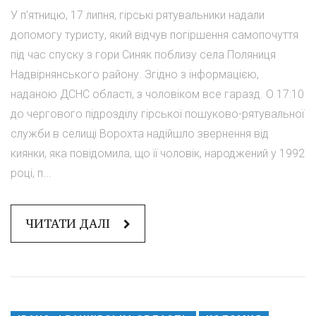
У п'ятницю, 17 липня, гірські рятувальники надали
допомогу туристу, який відчув погіршення самопочуття
під час спуску з гори Синяк поблизу села Поляниця
Надвірнянського району. Згідно з інформацією,
наданою ДСНС області, з чоловіком все гаразд. О 17:10
до чергового підрозділу гірської пошуково-рятувальної
служби в селищі Ворохта надійшло звернення від
киянки, яка повідомила, що її чоловік, народжений у 1992
році, п...
ЧИТАТИ ДАЛІ