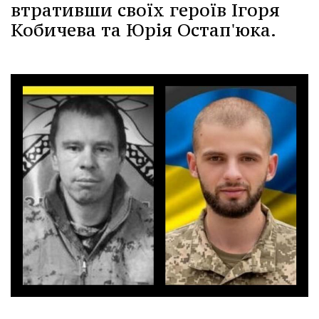
втративши своїх героїв Ігоря
Кобичева та Юрія Остап'юка.