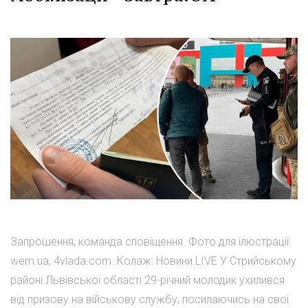
Запрошення, команда сповіщення. Фото для ілюстрації:
wem.ua, 4vlada.com. Колаж: Новини.LIVE У Стрийському
районі Львівської області 29-річний молодик ухилився
від призову на військову службу, посилаючись на свої