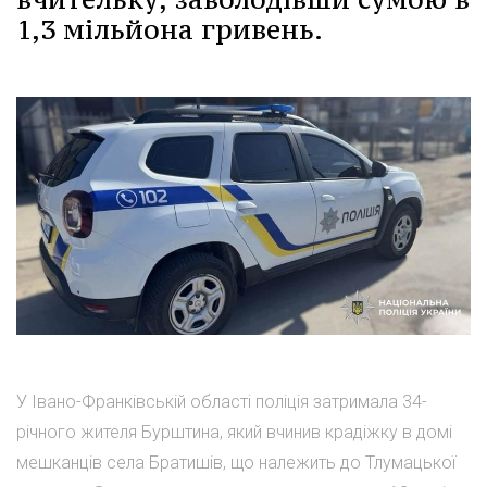
1,3 мільйона гривень.
У Івано-Франківській області поліція затримала 34-
річного жителя Бурштина, який вчинив крадіжку в домі
мешканців села Братишів, що належить до Тлумацької