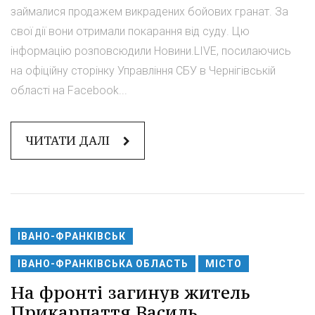
займалися продажем викрадених бойових гранат. За
свої дії вони отримали покарання від суду. Цю
інформацію розповсюдили Новини.LIVE, посилаючись
на офіційну сторінку Управління СБУ в Чернігівській
області на Facebook...
ЧИТАТИ ДАЛІ
ІВАНО-ФРАНКІВСЬК
ІВАНО-ФРАНКІВСЬКА ОБЛАСТЬ
МІСТО
На фронті загинув житель
Прикарпаття Василь