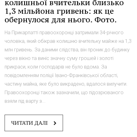
колишньої вчительки близько
1,3 мільйона гривень: як це
обернулося для нього. Фото.
На Прикарпатті правоохоронці затримали 34-річного
чоловіка, який обікрав колишню вчительку майже на 1,3
млн гривень. За даними слідства, він проник до будинку
через вікно та виніс значну суму грошей і золоті
прикраси, коли господарів не було вдома. За
повідомленням поліції Івано-Франківської області,
частину майна, яке було викрадено, вдалося вилучити.
Правоохоронці також зазначили, що підозрюваного
взяли під варту з...
ЧИТАТИ ДАЛІ