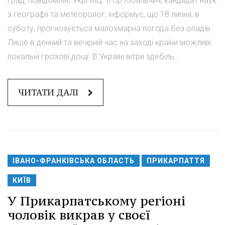
град, повідомляє УкрГМЦ. Ігор Кібальчич, кандидат наук
з географії та метеоролог, інформує, що 18 липня, в
суботу, прогнозується малохмарна погода без опадів.
Лише в денний та вечірній час на заході країни можливі
локальні грозові дощі. В Україні вітри здебіль...
ЧИТАТИ ДАЛІ
ІВАНО-ФРАНКІВСЬКА ОБЛАСТЬ
ПРИКАРПАТТЯ
КИЇВ
У Прикарпатському регіоні
чоловік викрав у своєї