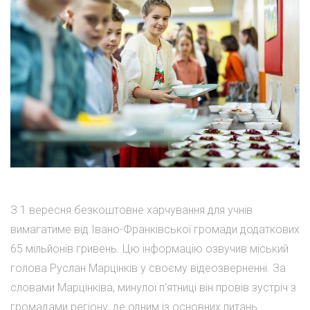
З 1 вересня безкоштовне харчування для учнів
вимагатиме від Івано-Франківської громади додаткових
65 мільйонів гривень. Цю інформацію озвучив міський
голова Руслан Марцінків у своєму відеозверненні. За
словами Марцінківа, минулої п'ятниці він провів зустріч з
громадами регіону, де одним із основних питань