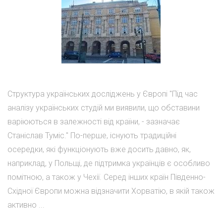
Структура українських досліджень у Європі "Під час
аналізу українських студій ми виявили, що обставини
варіюються в залежності від країни, - зазначає
Станіслав Туміс." По-перше, існують традиційні
осередки, які функціонують вже досить давно, як,
наприклад, у Польщі, де підтримка українців є особливо
помітною, а також у Чехії. Серед інших країн Південно-
Східної Європи можна відзначити Хорватію, в якій також
активно ...