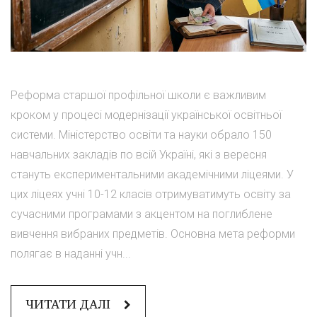
Реформа старшої профільної школи є важливим
кроком у процесі модернізації української освітньої
системи. Міністерство освіти та науки обрало 150
навчальних закладів по всій Україні, які з вересня
стануть експериментальними академічними ліцеями. У
цих ліцеях учні 10-12 класів отримуватимуть освіту за
сучасними програмами з акцентом на поглиблене
вивчення вибраних предметів. Основна мета реформи
полягає в наданні учн...
ЧИТАТИ ДАЛІ