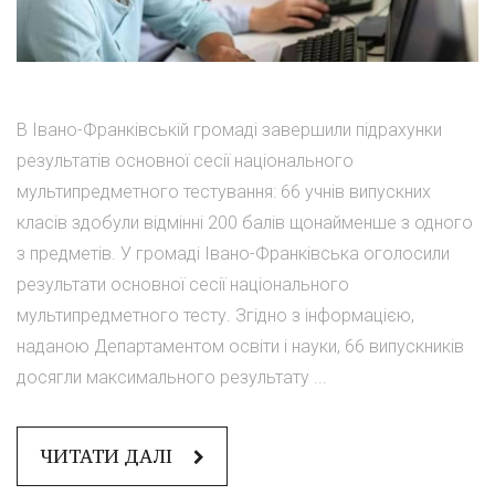
В Івано-Франківській громаді завершили підрахунки
результатів основної сесії національного
мультипредметного тестування: 66 учнів випускних
класів здобули відмінні 200 балів щонайменше з одного
з предметів. У громаді Івано-Франківська оголосили
результати основної сесії національного
мультипредметного тесту. Згідно з інформацією,
наданою Департаментом освіти і науки, 66 випускників
досягли максимального результату ...
ЧИТАТИ ДАЛІ