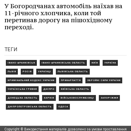
У Богородчанах автомобіль наїхав на
11-річного хлопчика, коли той
перетинав дорогу на пішохідному
переході.
ТЕГИ
ІВАНО-ФРАНКІВСЬК
ІВАНО-ФРАНКІВСЬКА ОБЛАСТЬ
КИЇВ
УКРАЇНА
ЛЬВІВ
РОСІЯ
УКРАЇНЦІ
ЛЬВІВСЬКА ОБЛАСТЬ
КРИМІНАЛЬНИЙ КОДЕКС УКРАЇНИ
ПРИКАРПАТТЯ
ЗБРОЙНІ СИЛИ УКРАЇНИ
УКРАЇНСЬКА ГРИВНЯ
ДНІПРО
КИЇВСЬКА ОБЛАСТЬ
ДОНЕЦЬКА ОБЛАСТЬ
ХАРКІВ
ВІЙСЬКОВОСЛУЖБОВЦІ
ЗАПОРІЖЖЯ
ДНІПРОПЕТРОВСЬКА ОБЛАСТЬ
ОДЕСА
Copyright © Використання матеріалів дозволено за умови проставлення