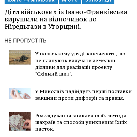
ІВАНО-ФРАНКІВСЬК
МІСТО
БОЙОВІ ДІЇ
Діти військових із Івано-Франківська
вирушили на відпочинок до
Ніредьгази в Угорщині.
НЕ ПРОПУСТІТЬ
У польському уряді запевняють, що
не планують вилучати земельні
ділянки для реалізації проекту
"Східний щит".
У Миколаїв надійдуть перші поставки
вакцини проти дифтерії та правця.
Розслідування зниклих осіб: методи
шахраїв та способи уникнення їхніх
пасток.