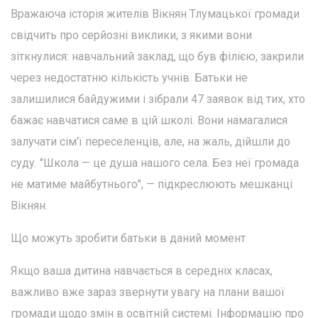
Вражаюча історія жителів Вікнян Тлумацької громади
свідчить про серйозні виклики, з якими вони
зіткнулися: навчальний заклад, що був філією, закрили
через недостатню кількість учнів. Батьки не
залишилися байдужими і зібрали 47 заявок від тих, хто
бажає навчатися саме в цій школі. Вони намагалися
залучати сім'ї переселенців, але, на жаль, дійшли до
суду. "Школа — це душа нашого села. Без неї громада
не матиме майбутнього", — підкреслюють мешканці
Вікнян.
Що можуть зробити батьки в даний момент
Якщо ваша дитина навчається в середніх класах,
важливо вже зараз звернути увагу на плани вашої
громади щодо змін в освітній системі. Інформацію про