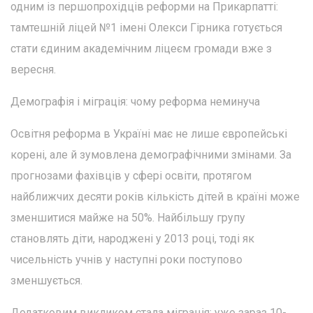
одним із першопрохідців реформи на Прикарпатті:
тамтешній ліцей №1 імені Олекси Гірника готується
стати єдиним академічним ліцеєм громади вже з
вересня.
Демографія і міграція: чому реформа неминуча
Освітня реформа в Україні має не лише європейські
корені, але й зумовлена демографічними змінами. За
прогнозами фахівців у сфері освіти, протягом
найближчих десяти років кількість дітей в країні може
зменшитися майже на 50%. Найбільшу групу
становлять діти, народжені у 2013 році, тоді як
чисельність учнів у наступні роки поступово
зменшується.
Додатковим викликом стала міграція: уже зараз 10-