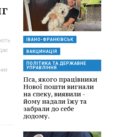
нг
ують
ІВАНО-ФРАНКІВСЬК
вдає
ВАКЦИНАЦІЯ
т
ПОЛІТИКА ТА ДЕРЖАВНЕ
УПРАВЛІННЯ
них
Пса, якого працівники
Нової пошти вигнали
на спеку, виявили -
йому надали їжу та
забрали до себе
додому.