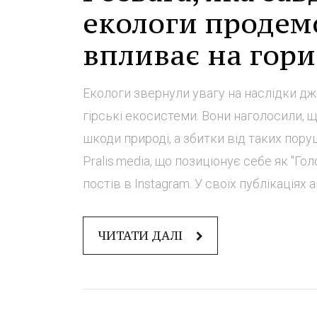
екологи продем
впливає на гори
Екологи звернули увагу на наслідки дж
гірські екосистеми. Вони наголосили, щ
шкоди природі, а збитки від таких по
Pralis.media, що позиціонує себе як "Г
постів в Instagram. У своїх публікаціях ав
ЧИТАТИ ДАЛІ