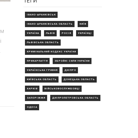
ТЕГИ
ІВАНО-ФРАНКІВСЬК
ІВАНО-ФРАНКІВСЬКА ОБЛАСТЬ
КИЇВ
им
УКРАЇНА
ЛЬВІВ
РОСІЯ
УКРАЇНЦІ
і
ЛЬВІВСЬКА ОБЛАСТЬ
.
КРИМІНАЛЬНИЙ КОДЕКС УКРАЇНИ
ПРИКАРПАТТЯ
ЗБРОЙНІ СИЛИ УКРАЇНИ
УКРАЇНСЬКА ГРИВНЯ
ДНІПРО
КИЇВСЬКА ОБЛАСТЬ
ДОНЕЦЬКА ОБЛАСТЬ
ХАРКІВ
ВІЙСЬКОВОСЛУЖБОВЦІ
ЗАПОРІЖЖЯ
ДНІПРОПЕТРОВСЬКА ОБЛАСТЬ
ОДЕСА