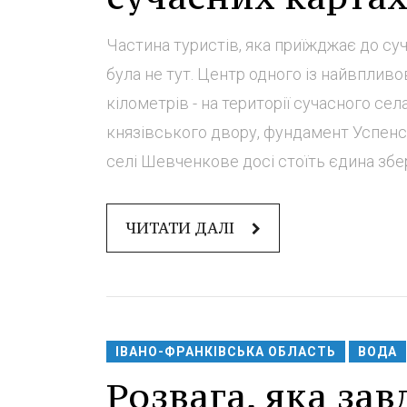
Частина туристів, яка приїжджає до суч
була не тут. Центр одного із найвплив
кілометрів - на території сучасного се
князівського двору, фундамент Успенсь
селі Шевченкове досі стоїть єдина збер
ЧИТАТИ ДАЛІ
ІВАНО-ФРАНКІВСЬКА ОБЛАСТЬ
ВОДА
Розвага, яка за