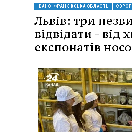
ІВАНО-ФРАНКІВСЬКА ОБЛАСТЬ
ЄВРОП
Львів: три незви
відвідати - від
експонатів носо