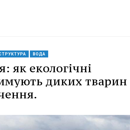
СТРУКТУРА
ВОДА
: як екологічні
имують диких тварин 
чення.