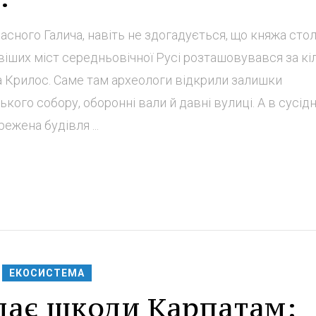
асного Галича, навіть не здогадується, що княжа сто
овіших міст середньовічної Русі розташовувався за кі
ла Крилос. Саме там археологи відкрили залишки
кого собору, оборонні вали й давні вулиці. А в сусід
ежена будівля ...
ЕКОСИСТЕМА
вдає шкоди Карпатам: