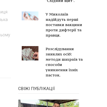
"Східний щит".
лиця
У Миколаїв
лька
надійдуть перші
поставки вакцини
проти дифтерії та
ньому
правця.
Розслідування
зниклих осіб:
методи шахраїв та
способи
уникнення їхніх
пасток.
СВІЖІ ПУБЛІКАЦІЇ