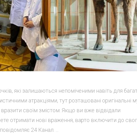
очків, які залишаються непоміченими навіть для бага
истичними атракціями, тут розташовані оригінальні му
 вразити своїм змістом. Якщо ви вже відвідали
гнете отримати нові враження, варто включити до сво
овідомляє 24 Канал. ...