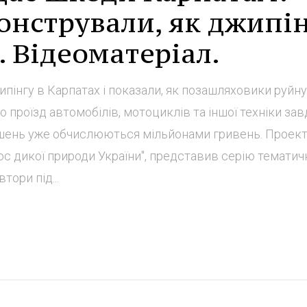
онстрували, як джипі
. Відеоматеріал.
ипінгу в Карпатах і показали, як позашляховики руйн
о проїзд автомобілів, мотоциклів та іншої техніки за
рушень уже обчислюються мільйонами гривень. Проек
олос дикої природи України", представив серію тематич
тори під...