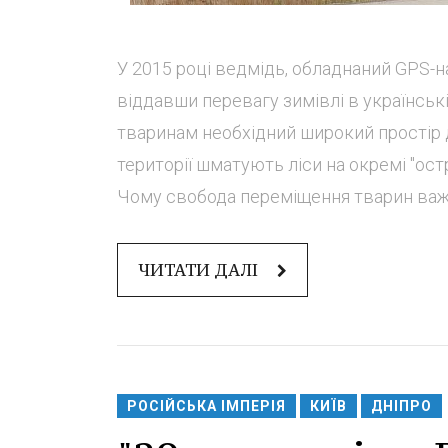
У 2015 році ведмідь, обладнаний GPS-н
віддавши перевагу зимівлі в українсь
тваринам необхідний широкий простір д
території шматують ліси на окремі "ост
Чому свобода переміщення тварин важли
ЧИТАТИ ДАЛІ
РОСІЙСЬКА ІМПЕРІЯ
КИЇВ
ДНІПРО