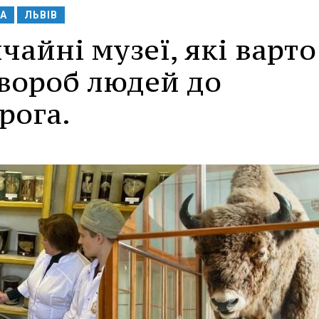
А
ЛЬВІВ
чайні музеї, які варто
 хвороб людей до
рога.