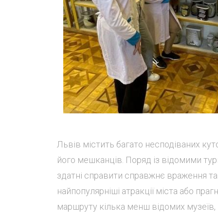
Львів містить багато несподіваних кут
його мешканців. Поряд із відомими тур
здатні справити справжнє враження та
найпопулярніші атракції міста або пра
маршруту кілька менш відомих музеїв, п