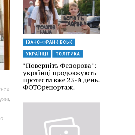
ІВАНО-ФРАНКІВСЬК
УКРАЇНЦІ
ПОЛІТИКА
"Поверніть Федорова":
українці продовжують
протести вже 23-й день.
ФОТОрепортаж.
тьох
зеї,
го