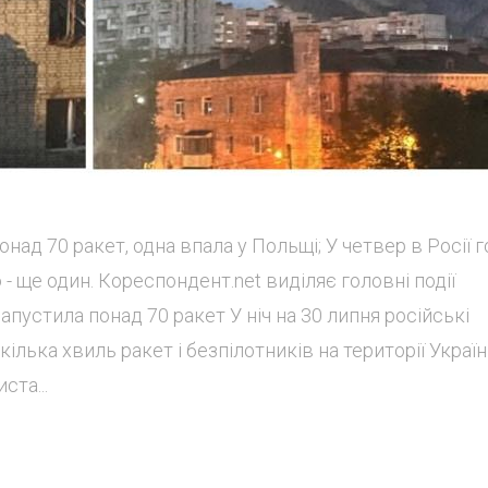
онад 70 ракет, одна впала у Польщі; У четвер в Росії г
ю - ще один. Кореспондент.net виділяє головні події
апустила понад 70 ракет У ніч на 30 липня російські
ілька хвиль ракет і безпілотників на території Україн
та...