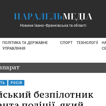
ПАРАЛЕЛЬ
МЕДІА
Новини Івано-Франківська та області
ПОЛІТИКА ТА ДЕРЖАВНЕ
СПОРТ
ТЕХНОЛОГІЇ
Н
УПРАВЛІННЯ
С
апарат
СТЬ
РОСІЯ
йський безпілотник
анта поліції, який