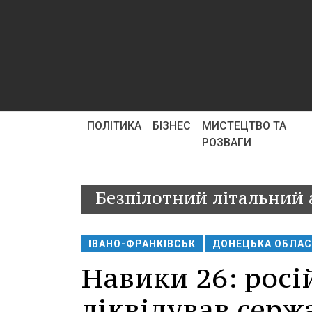
ПОЛІТИКА
БІЗНЕС
МИСТЕЦТВО ТА
РОЗВАГИ
Безпілотний літальний 
ІВАНО-ФРАНКІВСЬК
ДОНЕЦЬКА ОБЛА
Навики 26: росі
ліквідував серж