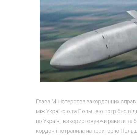
Глава Міністерства закордонних справ Ук
між Україною та Польщею потрібно відк
по Україні, використовуючи ракети та бе
кордон і потрапила на територію Польщ