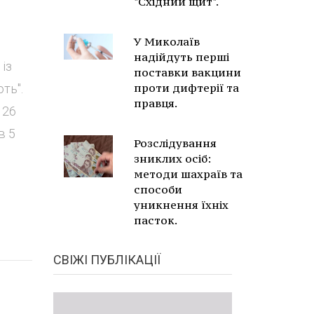
"Східний щит".
У Миколаїв
надійдуть перші
із
поставки вакцини
проти дифтерії та
ть".
правця.
 26
в 5
Розслідування
зниклих осіб:
методи шахраїв та
способи
уникнення їхніх
пасток.
СВІЖІ ПУБЛІКАЦІЇ