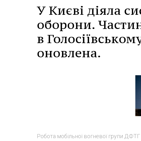
У Києві діяла с
оборони. Части
в Голосіївськом
оновлена.
Робота мобільної вогневої групи ДФТГ н