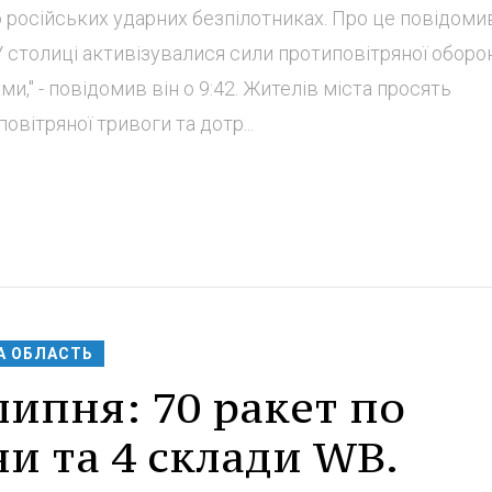
 російських ударних безпілотниках. Про це повідоми
"У столиці активізувалися сили протиповітряної оборо
," - повідомив він о 9:42. Жителів міста просять
вітряної тривоги та дотр...
А ОБЛАСТЬ
липня: 70 ракет по
ни та 4 склади WB.