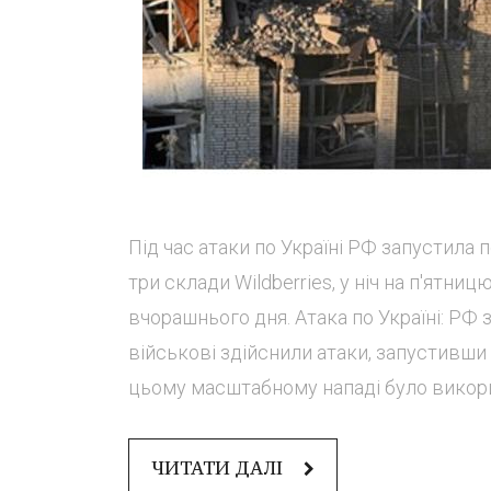
Під час атаки по Україні РФ запустила п
три склади Wildberries, у ніч на п'ятниц
вчорашнього дня. Атака по Україні: РФ з
військові здійснили атаки, запустивши к
цьому масштабному нападі було викорис
ЧИТАТИ ДАЛІ