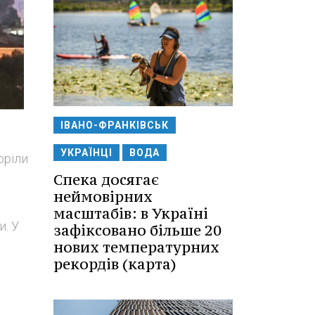
ІВАНО-ФРАНКІВСЬК
УКРАЇНЦІ
ВОДА
оріли
Спека досягає
неймовірних
масштабів: в Україні
и. У
зафіксовано більше 20
нових температурних
рекордів (карта)