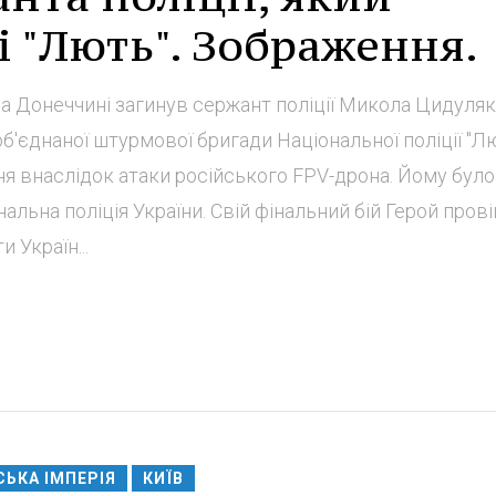
і "Лють". Зображення.
а Донеччині загинув сержант поліції Микола Цидуляк 
об'єднаної штурмової бригади Національної поліції "Лю
я внаслідок атаки російського FPV-дрона. Йому було
альна поліція України. Свій фінальний бій Герой прові
 Україн...
СЬКА ІМПЕРІЯ
КИЇВ