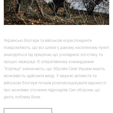
Українські блогери та військові кореспонденти
повідомляють, що всі шляхи у даному населеному пункті
знаходяться під прицілом, що ускладнює логістику та
процес евакуації. В оперативному командуванні
"Хортиця" зазначають, що Збройні Сили України мають
можливість здійснити вихід. У мережі активісти та
військові блогери почали розповсюджувати відомості
про можливе оточення підрозділів Сил оборони, що
діють поблизу Вели...