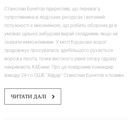
Станіслав Бунятов підкреслив, що перевага
супротивника в людських ресурсах і вогневій
потужності є множинною, що робить оборонні дії в
умовах щільної забудови вкрай складними, якщо не
сказати неможливими. У місті Курахове ворог
продовжує просуватися, здебільшого рухається
ворожа піхота, точки високого рівня опору одразу
накривають КАБами. Про це повідомив командир
взводу 24-го ОШБ "Айдар" Станіслав Бунятов з позивн...
ЧИТАТИ ДАЛІ