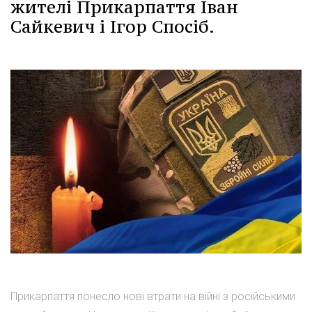
жителі Прикарпаття Іван
Сайкевич і Ігор Спосіб.
Прикарпаття понесло нові втрати на війні з російськими