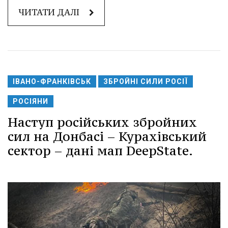
ЧИТАТИ ДАЛІ
ІВАНО-ФРАНКІВСЬК
ЗБРОЙНІ СИЛИ РОСІЇ
РОСІЯНИ
Наступ російських збройних
сил на Донбасі – Курахівський
сектор – дані мап DeepState.