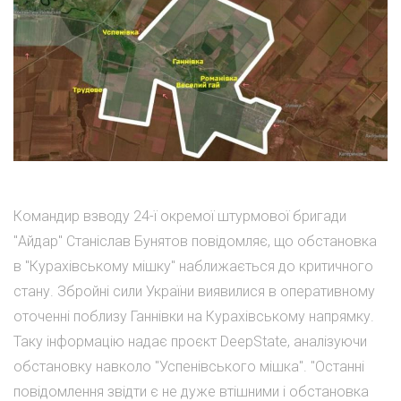
Командир взводу 24-ї окремої штурмової бригади
"Айдар" Станіслав Бунятов повідомляє, що обстановка
в "Курахівському мішку" наближається до критичного
стану. Збройні сили України виявилися в оперативному
оточенні поблизу Ганнівки на Курахівському напрямку.
Таку інформацію надає проєкт DeepState, аналізуючи
обстановку навколо "Успенівського мішка". "Останні
повідомлення звідти є не дуже втішними і обстановка