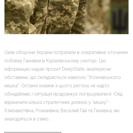
Сили оборони України потрапили в оперативне оточення
поблизу Ганнівки в Курахівському секторі. Цю
інформацію надає проєкт DeepState, аналізуючи
обставини, що складаються навколо "Успенівського
мішка". Останні новини з цього регіону не надто
обнадійливі, і ситуація продовжує погіршуватися. Слід
відзначити кілька стратегічних ділянок у "мішку" -
Єлизаветівка, Романівка, Веселий Гай та Ганнівка, які
знаходяться в само...