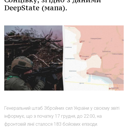
DeepState (мапа).
Генеральний штаб Збройних сил України у своєму звіті
інформує, що з початку 17 грудня, до 22:00, на
фронтовій лінії сталося 183 бойових епізоди.