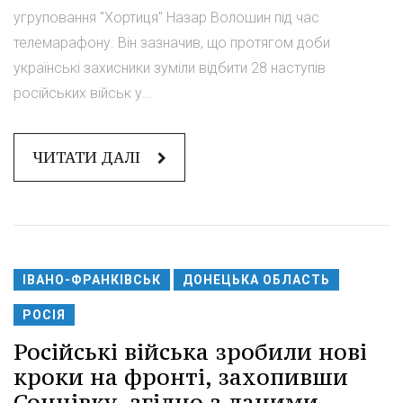
угруповання "Хортиця" Назар Волошин під час
телемарафону. Він зазначив, що протягом доби
українські захисники зуміли відбити 28 наступів
російських військ у...
ЧИТАТИ ДАЛІ
ІВАНО-ФРАНКІВСЬК
ДОНЕЦЬКА ОБЛАСТЬ
РОСІЯ
Російські війська зробили нові
кроки на фронті, захопивши
Сонцівку, згідно з даними