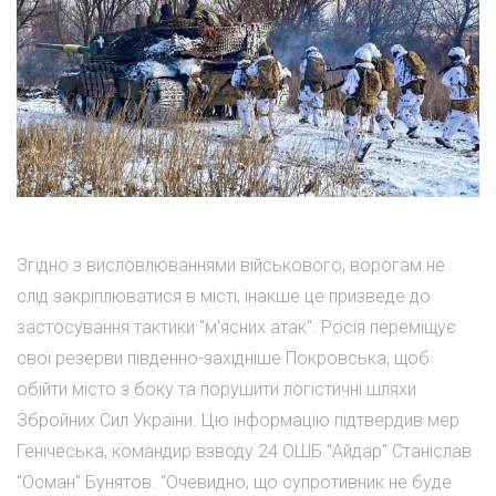
Згідно з висловлюваннями військового, ворогам не
слід закріплюватися в місті, інакше це призведе до
застосування тактики "м'ясних атак". Росія переміщує
свої резерви південно-західніше Покровська, щоб
обійти місто з боку та порушити логістичні шляхи
Збройних Сил України. Цю інформацію підтвердив мер
Генічеська, командир взводу 24 ОШБ "Айдар" Станіслав
"Осман" Бунятов. "Очевидно, що супротивник не буде