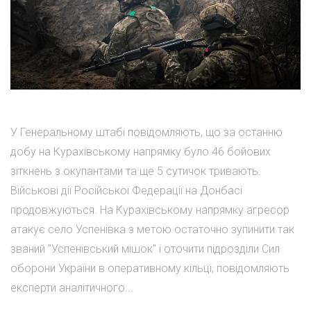
У Генеральному штабі повідомляють, що за останню
добу на Курахівському напрямку було 46 бойових
зіткнень з окупантами та ще 5 сутичок тривають.
Військові дії Російської Федерації на Донбасі
продовжуються. На Курахівському напрямку агресор
атакує село Успенівка з метою остаточно зупинити так
званий "Успенівський мішок" і оточити підрозділи Сил
оборони України в оперативному кільці, повідомляють
експерти аналітичного...