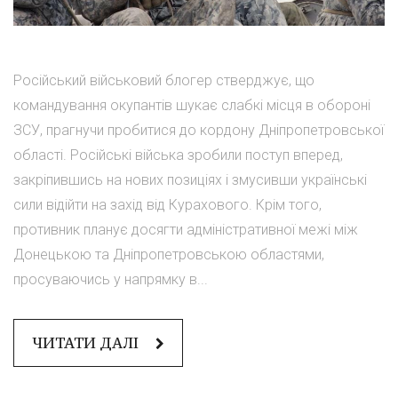
Російський військовий блогер стверджує, що
командування окупантів шукає слабкі місця в обороні
ЗСУ, прагнучи пробитися до кордону Дніпропетровської
області. Російські війська зробили поступ вперед,
закріпившись на нових позиціях і змусивши українські
сили відійти на захід від Курахового. Крім того,
противник планує досягти адміністративної межі між
Донецькою та Дніпропетровською областями,
просуваючись у напрямку в...
ЧИТАТИ ДАЛІ