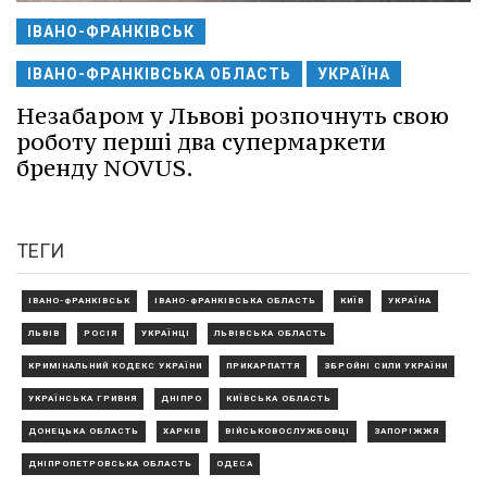
ІВАНО-ФРАНКІВСЬК
ІВАНО-ФРАНКІВСЬКА ОБЛАСТЬ
УКРАЇНА
Незабаром у Львові розпочнуть свою
роботу перші два супермаркети
бренду NOVUS.
ТЕГИ
ІВАНО-ФРАНКІВСЬК
ІВАНО-ФРАНКІВСЬКА ОБЛАСТЬ
КИЇВ
УКРАЇНА
ЛЬВІВ
РОСІЯ
УКРАЇНЦІ
ЛЬВІВСЬКА ОБЛАСТЬ
КРИМІНАЛЬНИЙ КОДЕКС УКРАЇНИ
ПРИКАРПАТТЯ
ЗБРОЙНІ СИЛИ УКРАЇНИ
УКРАЇНСЬКА ГРИВНЯ
ДНІПРО
КИЇВСЬКА ОБЛАСТЬ
ДОНЕЦЬКА ОБЛАСТЬ
ХАРКІВ
ВІЙСЬКОВОСЛУЖБОВЦІ
ЗАПОРІЖЖЯ
ДНІПРОПЕТРОВСЬКА ОБЛАСТЬ
ОДЕСА