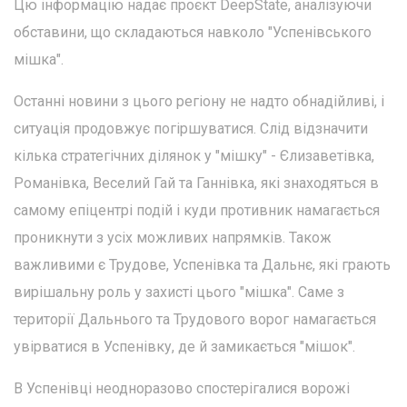
Цю інформацію надає проєкт DeepState, аналізуючи
обставини, що складаються навколо "Успенівського
мішка".
Останні новини з цього регіону не надто обнадійливі, і
ситуація продовжує погіршуватися. Слід відзначити
кілька стратегічних ділянок у "мішку" - Єлизаветівка,
Романівка, Веселий Гай та Ганнівка, які знаходяться в
самому епіцентрі подій і куди противник намагається
проникнути з усіх можливих напрямків. Також
важливими є Трудове, Успенівка та Дальнє, які грають
вирішальну роль у захисті цього "мішка". Саме з
території Дальнього та Трудового ворог намагається
увірватися в Успенівку, де й замикається "мішок".
В Успенівці неодноразово спостерігалися ворожі