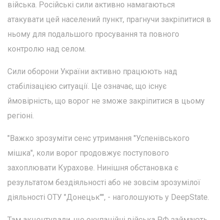
війська. Російські сили активно намагаються
атакувати цей населений пункт, прагнучи закріпитися в
ньому для подальшого просування та повного
контролю над селом.
Сили оборони України активно працюють над
стабілізацією ситуації. Це означає, що існує
ймовірність, що ворог не зможе закріпитися в цьому
регіоні.
"Важко зрозуміти сенс утримання "Успенівського
мішка", коли ворог продовжує поступового
захоплювати Курахове. Нинішня обстановка є
результатом бездіяльності або не зовсім зрозумілої
діяльності ОТУ "Донецьк"", - наголошують у DeepState.
Там акцентували, що окупаційні війська РФ займають