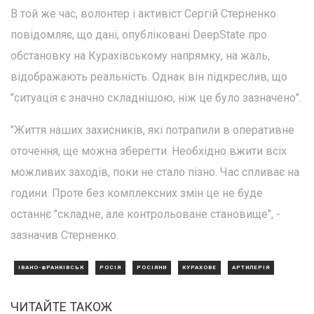
В той же час, волонтер і активіст Сергій Стерненко
повідомляє, що дані, опубліковані DeepState про
обстановку на Курахівському напрямку, на жаль,
відображають реальність. Однак він підкреслив, що
"ситуація є значно складнішою, ніж це було зазначено".
"Життя наших захисників, які потрапили в оперативне
оточення, ще можна зберегти. Необхідно вжити всіх
можливих заходів, поки не стало пізно. Час спливає на
години. Проте без комплексних змін це не буде
останнє "складне, але контрольоване становище", -
зазначив Стерненко.
ІВАНО-ФРАНКІВСЬК
РОСІЯ
РОСІЯНИ
КУРАХОВЕ
АРТИЛЕРІЯ
ЧИТАЙТЕ ТАКОЖ