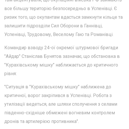
все більшу територію безпосередньо в Успенівці. Є
ризик того, що окупантам вдасться замкнути кільце та
залишити підрозділи Сил Оборони в Ганнівці,
Успенівці, Трудовому, Веселому Гаю та Романівці.
Командир взводу 24-ої окремої штурмової бригади
"Айдар" Станіслав Бунятов зазначає, що обстановка в
"Курахівському мішку" наближається до критичного
рівня:
"Ситуація в "Курахівському мішку" наближена до
критичної, ворог закріпився в Успенівці. Робота з
утилізації ведеться, але шляхи сполучення з селами
південно-східніше обмежені вогневим контролем
дронів та артилерією противника".