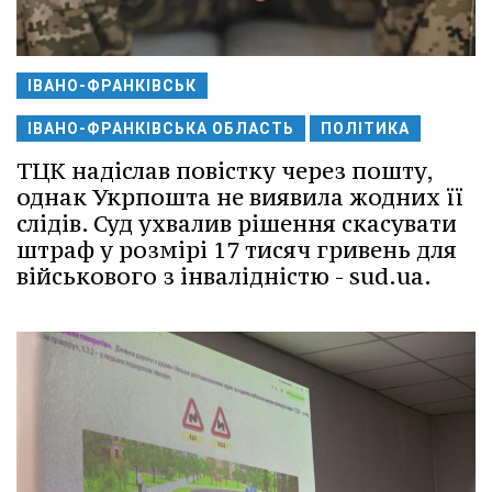
ІВАНО-ФРАНКІВСЬК
ІВАНО-ФРАНКІВСЬКА ОБЛАСТЬ
ПОЛІТИКА
ТЦК надіслав повістку через пошту,
однак Укрпошта не виявила жодних її
слідів. Суд ухвалив рішення скасувати
штраф у розмірі 17 тисяч гривень для
військового з інвалідністю - sud.ua.