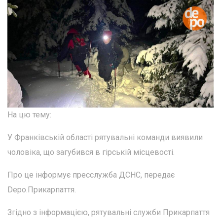
На цю тему:
У Франківській області рятувальні команди виявили
чоловіка, що загубився в гірській місцевості.
Про це інформує пресслужба ДСНС, передає
Depo.Прикарпаття.
Згідно з інформацією, рятувальні служби Прикарпаття