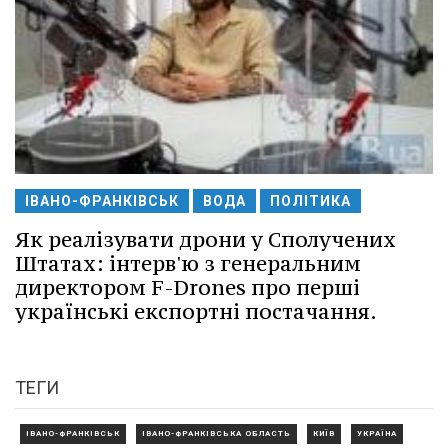
ІВАНО-ФРАНКІВСЬК
ВОДА
ПОЛІТИКА
Як реалізувати дрони у Сполучених
Штатах: інтерв'ю з генеральним
директором F-Drones про перші
українські експортні постачання.
ТЕГИ
ІВАНО-ФРАНКІВСЬК
ІВАНО-ФРАНКІВСЬКА ОБЛАСТЬ
КИЇВ
УКРАЇНА