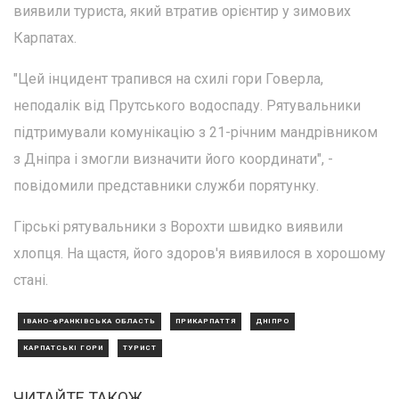
виявили туриста, який втратив орієнтир у зимових
Карпатах.
"Цей інцидент трапився на схилі гори Говерла,
неподалік від Прутського водоспаду. Рятувальники
підтримували комунікацію з 21-річним мандрівником
з Дніпра і змогли визначити його координати", -
повідомили представники служби порятунку.
Гірські рятувальники з Ворохти швидко виявили
хлопця. На щастя, його здоров'я виявилося в хорошому
стані.
ІВАНО-ФРАНКІВСЬКА ОБЛАСТЬ
ПРИКАРПАТТЯ
ДНІПРО
КАРПАТСЬКІ ГОРИ
ТУРИСТ
ЧИТАЙТЕ ТАКОЖ