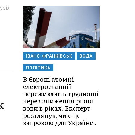
усіх
ІВАНО-ФРАНКІВСЬК
ВОДА
ПОЛІТИКА
В Європі атомні
електростанції
переживають труднощі
через зниження рівня
к
води в ріках. Експерт
розглянув, чи є це
загрозою для України.