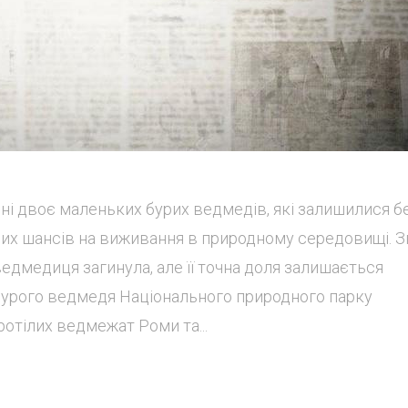
ні двоє маленьких бурих ведмедів, які залишилися б
одних шансів на виживання в природному середовищі. З
ведмедиця загинула, але її точна доля залишається
 бурого ведмедя Національного природного парку
ротілих ведмежат Роми та...