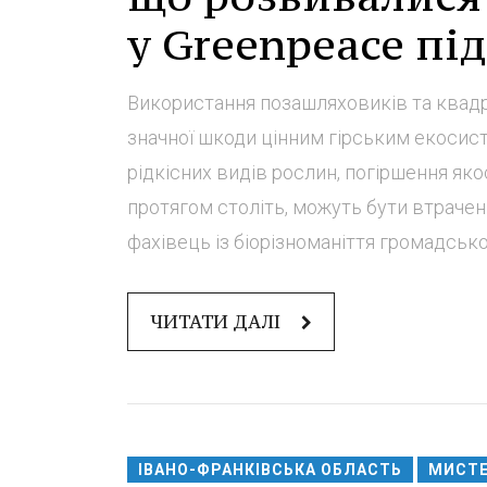
у Greenpeace пі
Використання позашляховиків та квадр
значної шкоди цінним гірським екосист
рідкісних видів рослин, погіршення яко
протягом століть, можуть бути втрачені
фахівець із біорізноманіття громадської 
ЧИТАТИ ДАЛІ
ІВАНО-ФРАНКІВСЬКА ОБЛАСТЬ
МИСТЕ