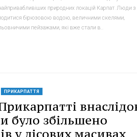
 найпривабливіших природних локацій Карпат. Люди з 
лодитися бірюзовою водою, величними скелями,
ьовничими пейзажами, які вже стали в...
ПРИКАРПАТТЯ
 Прикарпатті внаслідо
и було збільшено
ів у лісових масивах