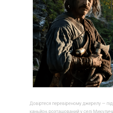
Довіртеся перевіреному джерелу — підп
каньйон, розташований у селі Микуличи