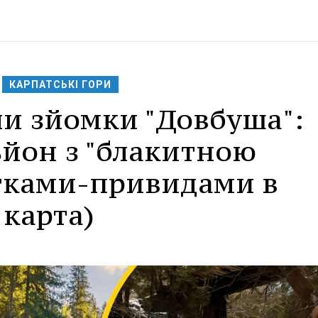
КАРПАТСЬКІ ГОРИ
ли зйомки "Довбуша":
йон з "блакитною
стками-привидами в
 карта)