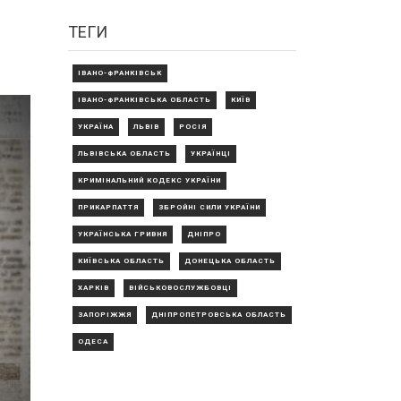
ТЕГИ
ІВАНО-ФРАНКІВСЬК
ІВАНО-ФРАНКІВСЬКА ОБЛАСТЬ
КИЇВ
УКРАЇНА
ЛЬВІВ
РОСІЯ
ЛЬВІВСЬКА ОБЛАСТЬ
УКРАЇНЦІ
КРИМІНАЛЬНИЙ КОДЕКС УКРАЇНИ
ПРИКАРПАТТЯ
ЗБРОЙНІ СИЛИ УКРАЇНИ
УКРАЇНСЬКА ГРИВНЯ
ДНІПРО
КИЇВСЬКА ОБЛАСТЬ
ДОНЕЦЬКА ОБЛАСТЬ
ХАРКІВ
ВІЙСЬКОВОСЛУЖБОВЦІ
ЗАПОРІЖЖЯ
ДНІПРОПЕТРОВСЬКА ОБЛАСТЬ
ОДЕСА