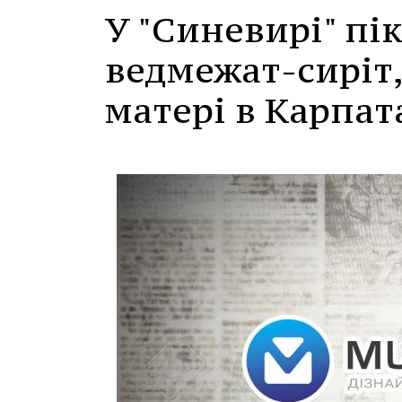
У "Синевирі" пі
ведмежат-сиріт,
матері в Карпат