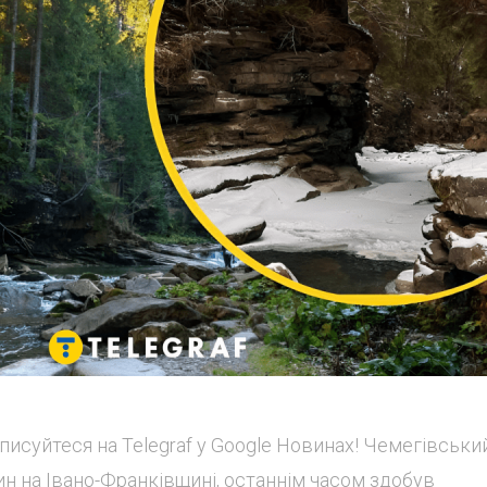
исуйтеся на Telegraf у Google Новинах! Чемегівськи
н на Івано-Франківщині, останнім часом здобув