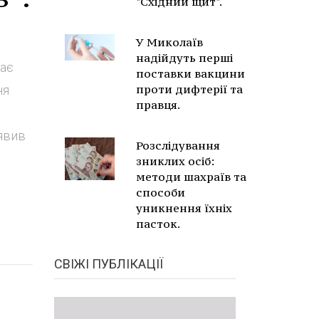
"Східний щит".
У Миколаїв
надійдуть перші
дає
поставки вакцини
проти дифтерії та
ня
правця.
аявив
Розслідування
зниклих осіб:
методи шахраїв та
способи
уникнення їхніх
пасток.
СВІЖІ ПУБЛІКАЦІЇ