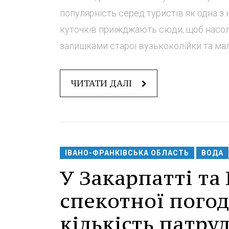
популярність серед туристів як одна з
куточків приїжджають сюди, щоб насо
залишками старої вузькоколійки та мал
ЧИТАТИ ДАЛІ
ІВАНО-ФРАНКІВСЬКА ОБЛАСТЬ
ВОДА
У Закарпатті та
спекотної погод
кількість патрул