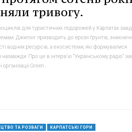
дняли тривогу.
оциклів для туристичних подорожей у Карпатах зав
емам. Джипінг призводить до ерозії ґрунтів, зникнен
сті водних ресурсів, а екосистеми, які формувалися
 назавжди. Про це в інтерв'ю "Українському радіо" з
організації Green...
ЦТВО ТА РОЗВАГИ
КАРПАТСЬКІ ГОРИ