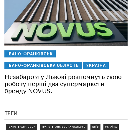
ІВАНО-ФРАНКІВСЬК
ІВАНО-ФРАНКІВСЬКА ОБЛАСТЬ
УКРАЇНА
Незабаром у Львові розпочнуть свою
роботу перші два супермаркети
бренду NOVUS.
ТЕГИ
ІВАНО-ФРАНКІВСЬК
ІВАНО-ФРАНКІВСЬКА ОБЛАСТЬ
КИЇВ
УКРАЇНА