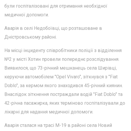
були госпіталізовані для отримання необхідної
медичної допомоги.
Аварія в селі Недобоївці, що розташоване в
Дністровському районі.
На місці інциденту співробітники поліції з відділення
№2 у місті Хотин провели попереднє розслідування.
Виявилося, що 73-річний мешканець села Ширівці,
керуючи автомобілем "Opel Vivaro", зіткнувся з "Fiat
Doblo", за кермом якого знаходився 45-річний киянин.
Внаслідок зіткнення постраждали водій "Fiat Doblo" та
42-річна пасажирка, яких терміново госпіталізували до
лікарні для надання медичної допомоги.
Аварія сталася на трасі М-19 в районі села Новий