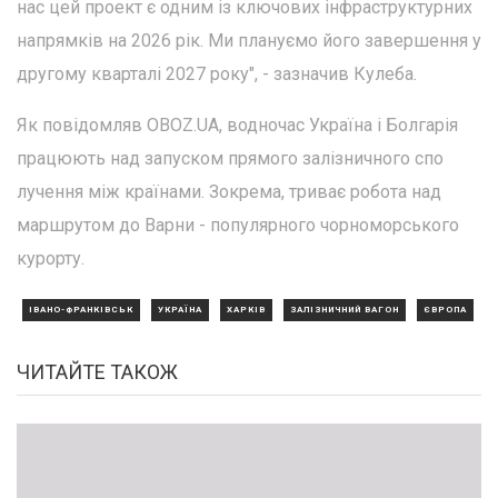
нас цей проект є одним із ключових інфраструктурних
напрямків на 2026 рік. Ми плануємо його завершення у
другому кварталі 2027 року", - зазначив Кулеба.
Як повідомляв OBOZ.UA, водночас Україна і Болгарія
працюють над запуском прямого залізничного спо
лучення між країнами. Зокрема, триває робота над
маршрутом до Варни - популярного чорноморського
курорту.
ІВАНО-ФРАНКІВСЬК
УКРАЇНА
ХАРКІВ
ЗАЛІЗНИЧНИЙ ВАГОН
ЄВРОПА
ЧИТАЙТЕ ТАКОЖ