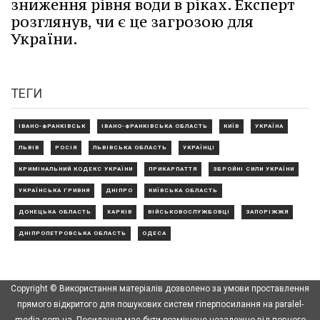
зниження рівня води в ріках. Експерт
розглянув, чи є це загрозою для
України.
ТЕГИ
ІВАНО-ФРАНКІВСЬК
ІВАНО-ФРАНКІВСЬКА ОБЛАСТЬ
КИЇВ
УКРАЇНА
ЛЬВІВ
РОСІЯ
ЛЬВІВСЬКА ОБЛАСТЬ
УКРАЇНЦІ
КРИМІНАЛЬНИЙ КОДЕКС УКРАЇНИ
ПРИКАРПАТТЯ
ЗБРОЙНІ СИЛИ УКРАЇНИ
УКРАЇНСЬКА ГРИВНЯ
ДНІПРО
КИЇВСЬКА ОБЛАСТЬ
ДОНЕЦЬКА ОБЛАСТЬ
ХАРКІВ
ВІЙСЬКОВОСЛУЖБОВЦІ
ЗАПОРІЖЖЯ
ДНІПРОПЕТРОВСЬКА ОБЛАСТЬ
ОДЕСА
Copyright © Використання матеріалів дозволено за умови проставлення
прямого відкритого для пошукових систем гіперпосилання на paralel-
media.com.ua. Посилання має бути розміщене незалежно від повного