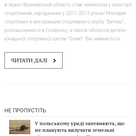
в Івано-Франківській області, став чемпіоном у категорії
спортсменів, народжених у 2011-2013 роках! Молодий
спортсмен є вихованцем спортивного клубу "Витязь",
розташованого в Сновську, а також обласної дитячо-
юнацької спортивної школи "Олімп". Він займається...
ЧИТАТИ ДАЛІ
НЕ ПРОПУСТІТЬ
У польському уряді запевняють, що
не планують вилучати земельні