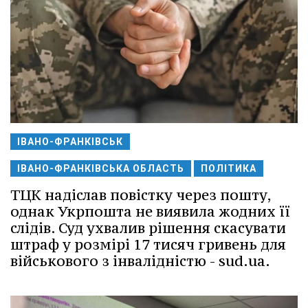
ІВАНО-ФРАНКІВСЬК
ІВАНО-ФРАНКІВСЬКА ОБЛАСТЬ
ПОЛІТИКА
ТЦК надіслав повістку через пошту,
однак Укрпошта не виявила жодних її
слідів. Суд ухвалив рішення скасувати
штраф у розмірі 17 тисяч гривень для
військового з інвалідністю - sud.ua.