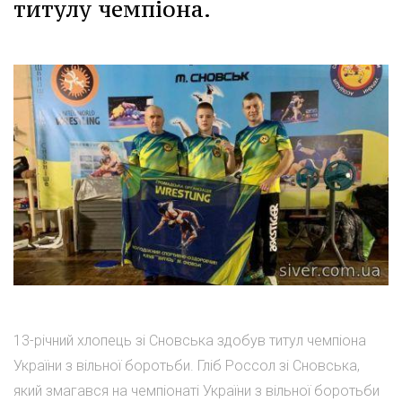
титулу чемпіона.
13-річний хлопець зі Сновська здобув титул чемпіона
України з вільної боротьби. Гліб Россол зі Сновська,
який змагався на чемпіонаті України з вільної боротьби