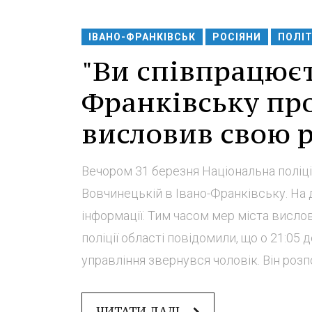
ІВАНО-ФРАНКІВСЬК
РОСІЯНИ
ПОЛІ
"Ви співпрацюєт
Франківську про
висловив свою 
Вечором 31 березня Національна поліці
Вовчинецькій в Івано-Франківську. На
інформації. Тим часом мер міста вислов
поліції області повідомили, що о 21:0
управління звернувся чоловік. Він розпо
ЧИТАТИ ДАЛІ