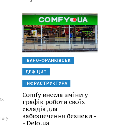
ІВАНО-ФРАНКІВСЬК
ДЕФІЦИТ
ІНФРАСТРУКТУРА
Comfy внесла зміни у
их
графік роботи своїх
складів для
забезпечення безпеки -
ів у
- Delo.ua
у