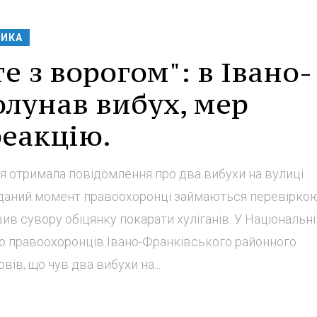
ТИКА
е з ворогом": в Івано-
лунав вибух, мер
реакцію.
я отримала повідомлення про два вибухи на вулиці
 даний момент правоохоронці займаються перевіркою
ив сувору обіцянку покарати хуліганів. У Національні
5 до правоохоронців Івано-Франківського районного
вів, що чув два вибухи на...