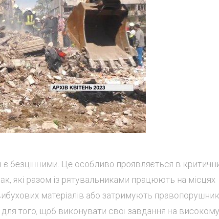
ин є безцінними. Це особливо проявляється в критичн
ак, які разом із рятувальниками працюють на місцях
вибухових матеріалів або затримують правопорушник
 для того, щоб виконувати свої завдання на високом