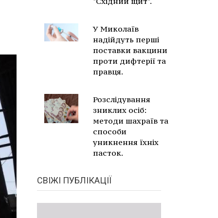
"Східний щит".
У Миколаїв
надійдуть перші
поставки вакцини
проти дифтерії та
правця.
Розслідування
зниклих осіб:
методи шахраїв та
способи
уникнення їхніх
пасток.
СВІЖІ ПУБЛІКАЦІЇ