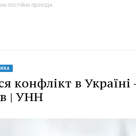
ні постійно проходи...
ТИКА
я конфлікт в Україні 
в | УНН