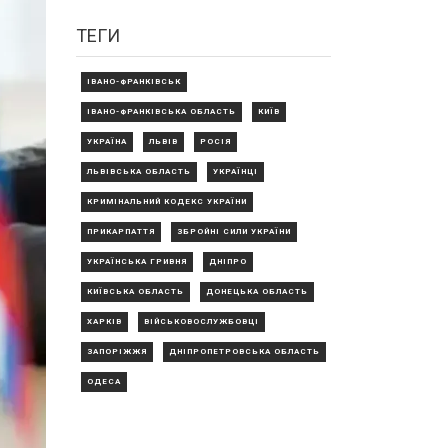
ТЕГИ
ІВАНО-ФРАНКІВСЬК
ІВАНО-ФРАНКІВСЬКА ОБЛАСТЬ
КИЇВ
УКРАЇНА
ЛЬВІВ
РОСІЯ
ЛЬВІВСЬКА ОБЛАСТЬ
УКРАЇНЦІ
КРИМІНАЛЬНИЙ КОДЕКС УКРАЇНИ
ПРИКАРПАТТЯ
ЗБРОЙНІ СИЛИ УКРАЇНИ
УКРАЇНСЬКА ГРИВНЯ
ДНІПРО
КИЇВСЬКА ОБЛАСТЬ
ДОНЕЦЬКА ОБЛАСТЬ
ХАРКІВ
ВІЙСЬКОВОСЛУЖБОВЦІ
ЗАПОРІЖЖЯ
ДНІПРОПЕТРОВСЬКА ОБЛАСТЬ
ОДЕСА