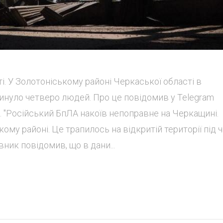
і. У Золотоніському районі Черкаської області в
гинуло четверо людей. Про це повідомив у Telegram
. "Російський БпЛА накоїв непоправне на Черкащині.
му районі. Це трапилось на відкритій території під 
вник повідомив, що в дани...