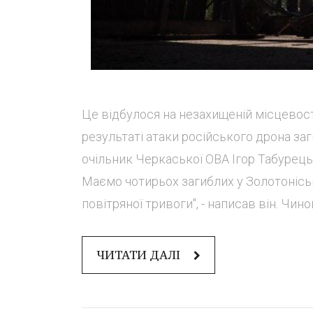
Це відбулося на незахищеній місцевост
результаті атаки російського дрона за
очільник Черкаської ОВА Ігор Табурець
Маємо чотирьох загиблих у Золотонісько
повітряної тривоги", - написав він. Чино
ЧИТАТИ ДАЛІ