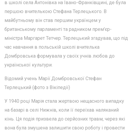
в школі села Антонівка на Івано-Франківщині, де була
першою вчителькою Стефана Терлецького. В
майбутньому він став першим українцем у
британському парламенті та радником прем'єр-
міністра Маргарет Тетчер. Терлецький згадував, що під
час навчання в польській школі вчителька
Домбровська формувала у своїх учнів любов до
української культури.
Відомий учень Марії Домбровської Стефан
Терлецький (фото з Вікіпедії)
У 1940 році Марія стала жертвою нещасного випадку
на базарі в селі Нижнів, коли її переїхав наляканий
кінь. Ця подія призвела до серйозних травм, через які
вона була змушена залишити свою роботу і провести