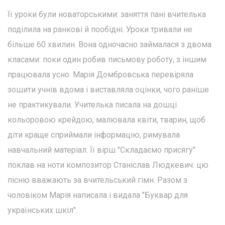
Її уроки були новаторськими: заняття пані вчителька
поділила на ранкові й пообідні. Уроки тривали не
більше 60 хвилин. Вона одночасно займалася з двома
класами: поки один робив письмову роботу, з іншим
працювала усно. Марія Домбровська перевіряла
зошити учнів вдома і виставляла оцінки, чого раніше
не практикували. Учителька писала на дошці
кольоровою крейдою, малювала квіти, тварин, щоб
діти краще сприймали інформацію, римувала
навчальний матеріал. Її вірш "Складаємо присягу"
поклав на ноти композитор Станіслав Людкевич: цю
пісню вважають за вчительський гімн. Разом з
чоловіком Марія написала і видала "Буквар для
українських шкіл".