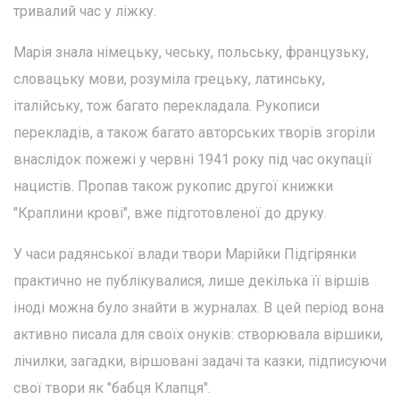
тривалий час у ліжку.
Марія знала німецьку, чеську, польську, французьку,
словацьку мови, розуміла грецьку, латинську,
італійську, тож багато перекладала. Рукописи
перекладів, а також багато авторських творів згоріли
внаслідок пожежі у червні 1941 року під час окупації
нацистів. Пропав також рукопис другої книжки
"Краплини крові", вже підготовленої до друку.
У часи радянської влади твори Марійки Підгірянки
практично не публікувалися, лише декілька її віршів
іноді можна було знайти в журналах. В цей період вона
активно писала для своїх онуків: створювала віршики,
лічилки, загадки, віршовані задачі та казки, підписуючи
свої твори як "бабця Клапця".