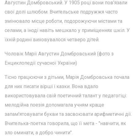
Августин Домбровський. У 1905 році вони пов'язали
свої долі шлюбом. Вчительське подружжя часто
змінювало місце роботи, подорожуючи містами та
селами, а іноді навіть мешкало у приміщеннях шкіл. У
їхній родині виховувалося четверо дітей.
Чоловік Марії Августин Домбровський (фото з
Енциклопедії сучасної України)
Тісно працюючи з дітьми, Марія Домбровська почала
для них писати вірші і казки. Вона вдало
використовувала свій поетичний талант у педагогіці:
мелодійна поезія допомагала учням краще
запам'ятовувати букви та засвоювати арифметичні дії.
Вчителька-поетка говорила, що її мета - "навчити, як
зло оминати, а добро чинити".