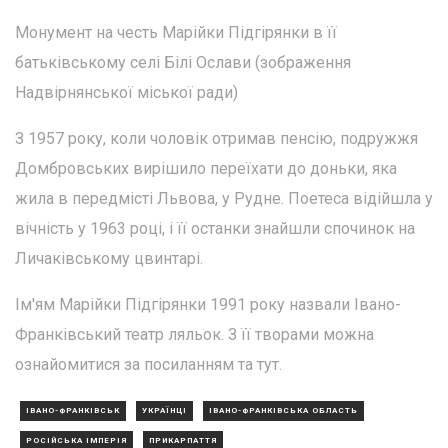
Монумент на честь Марійки Підгірянки в її
батьківському селі Білі Ослави (зображення
Надвірнянської міської ради)
З 1957 року, коли чоловік отримав пенсію, подружжя
Домбровських вирішило переїхати до доньки, яка
жила в передмісті Львова, у Рудне. Поетеса відійшла у
вічність у 1963 році, і її останки знайшли спочинок на
Личаківському цвинтарі.
Ім'ям Марійки Підгірянки 1991 року назвали Івано-
Франківський театр ляльок. З її творами можна
ознайомитися за посиланням та тут.
ІВАНО-ФРАНКІВСЬК
УКРАЇНЦІ
ІВАНО-ФРАНКІВСЬКА ОБЛАСТЬ
РОСІЙСЬКА ІМПЕРІЯ
ПРИКАРПАТТЯ