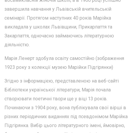
восьмикласній жіночій школі, а в 1900 році успішно
завершила навчання у Львівській вчительській
семінарії. Протягом наступних 40 років Марійка
викладала у школах Львівщини, Прикарпаття та
Закарпаття, одночасно займаючись літературною
діяльністю.
Марія Ленерт здобула освіту самостійно (зображення
1923 року з колекції музею Марійки Підгірянки)
Згідно з інформацією, представленою на веб-сайті
Бібліотеки української літератури, Марія почала
створювати поетичні твори ще у віці 13 років.
Починаючи з 1904 року, вона публікувала свої вірші в
різних періодичних виданнях під псевдонімом Марійка
Підгірянка. Вибір цього літературного імені, ймовірно,