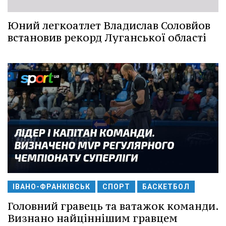
Юний легкоатлет Владислав Соловйов
встановив рекорд Луганської області
ІВАНО-ФРАНКІВСЬК
СПОРТ
БАСКЕТБОЛ
Головний гравець та ватажок команди.
Визнано найціннішим гравцем