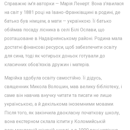
Справжнє ім'я авторки — Марія Ленерт. Вона з'явилася
на світ у 1881 році на Івано-Франківщині в родині, де
батько був німцем, а мати — українкою. Її батько
обіймав посаду лісника в селі Білі Ослави, що
розташоване в Надвірнянському районі. Родина мала
достатні фінансові ресурси, щоб забезпечити освіту
для сина, тоді як чотирьох доньок готували до
класичних обов'язків дружин і матерів.
Марійка здобула освіту самостійно. Її дідусь,
священник Микола Волошин, мав велику бібліотеку, і
саме він навчив внучку читати та писати не лише
українською, а й декількома іноземними мовами.
Після того, як закінчила двокласну початкову школу,
вона екстерном склала іспити у Коломийській