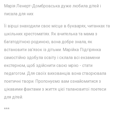
Марія Ленерт-Домбровська дуже любила дітей і
писала для них
Її вірші знаходили своє місце в букварях, читанках та
шкільних хрестоматіях. Як вчителька та мама з
багатодітною родиною, вона добре знала, як
встановити зв'язок із дітьми. Марійка Підгірянка
самостійно здобула освіту і склала всі екзамени
екстерном, щоб здійснити свою мрію - стати
педагогом. Для своїх вихованців вона створювала
поетичні твори. Пропонуємо вам ознайомитися з
цікавими фактами з життя цієї талановитої поетеси
для дітей.
***