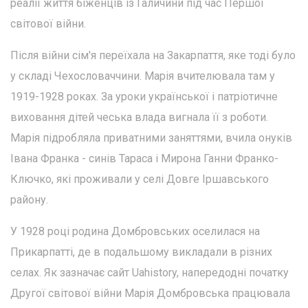
реалії життя біженців із Галичини під час Першої
світової війни.
Після війни сім'я переїхала на Закарпаття, яке тоді було
у складі Чехословаччини. Марія вчителювала там у
1919-1928 роках. За уроки української і патріотичне
виховання дітей чеська влада вигнала її з роботи.
Марія підробляла приватними заняттями, вчила онуків
Івана Франка - синів Тараса і Мирона Ганни Франко-
Ключко, які проживали у селі Довге Іршавського
району.
У 1928 році родина Домбровських оселилася на
Прикарпатті, де в подальшому викладали в різних
селах. Як зазначає сайт Uahistory, напередодні початку
Другої світової війни Марія Домбровська працювала