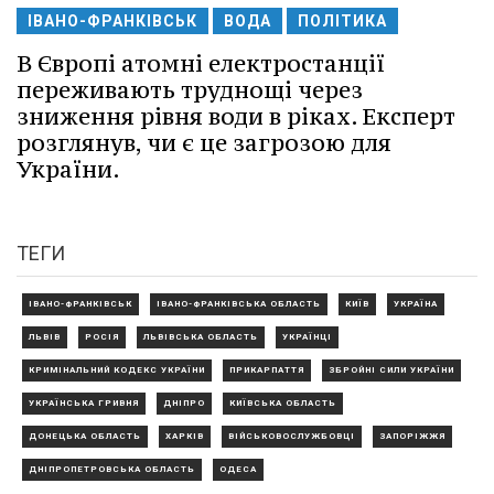
ІВАНО-ФРАНКІВСЬК
ВОДА
ПОЛІТИКА
В Європі атомні електростанції
переживають труднощі через
зниження рівня води в ріках. Експерт
розглянув, чи є це загрозою для
України.
ТЕГИ
ІВАНО-ФРАНКІВСЬК
ІВАНО-ФРАНКІВСЬКА ОБЛАСТЬ
КИЇВ
УКРАЇНА
ЛЬВІВ
РОСІЯ
ЛЬВІВСЬКА ОБЛАСТЬ
УКРАЇНЦІ
КРИМІНАЛЬНИЙ КОДЕКС УКРАЇНИ
ПРИКАРПАТТЯ
ЗБРОЙНІ СИЛИ УКРАЇНИ
УКРАЇНСЬКА ГРИВНЯ
ДНІПРО
КИЇВСЬКА ОБЛАСТЬ
ДОНЕЦЬКА ОБЛАСТЬ
ХАРКІВ
ВІЙСЬКОВОСЛУЖБОВЦІ
ЗАПОРІЖЖЯ
ДНІПРОПЕТРОВСЬКА ОБЛАСТЬ
ОДЕСА