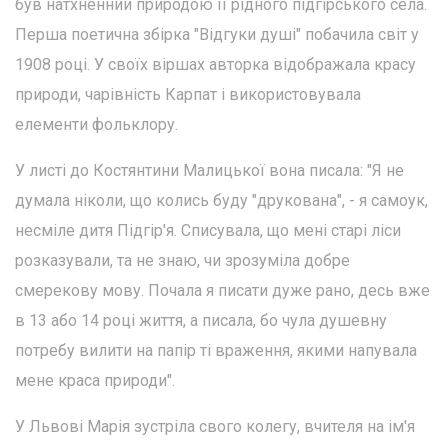
був натхненний природою її рідного підгірського села.
Перша поетична збірка "Відгуки душі" побачила світ у
1908 році. У своїх віршах авторка відображала красу
природи, чарівність Карпат і використовувала
елементи фольклору.
У листі до Костянтини Малицької вона писала: "Я не
думала ніколи, що колись буду "друкована", - я самоук,
несміле дитя Підгір'я. Списувала, що мені старі ліси
розказували, та не знаю, чи зрозуміла добре
смерекову мову. Почала я писати дуже рано, десь вже
в 13 або 14 році життя, а писала, бо чула душевну
потребу вилити на папір ті враження, якими напувала
мене краса природи".
У Львові Марія зустріла свого колегу, вчителя на ім'я