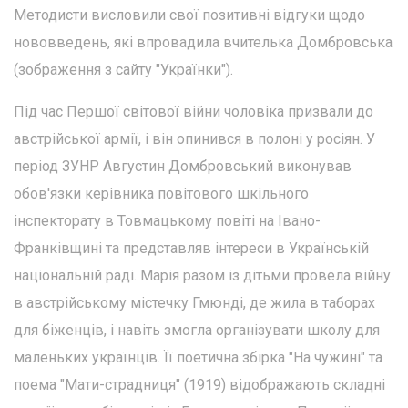
Методисти висловили свої позитивні відгуки щодо
нововведень, які впровадила вчителька Домбровська
(зображення з сайту "Українки").
Під час Першої світової війни чоловіка призвали до
австрійської армії, і він опинився в полоні у росіян. У
період ЗУНР Августин Домбровський виконував
обов'язки керівника повітового шкільного
інспекторату в Товмацькому повіті на Івано-
Франківщині та представляв інтереси в Українській
національній раді. Марія разом із дітьми провела війну
в австрійському містечку Гмюнді, де жила в таборах
для біженців, і навіть змогла організувати школу для
маленьких українців. Її поетична збірка "На чужині" та
поема "Мати-страдниця" (1919) відображають складні