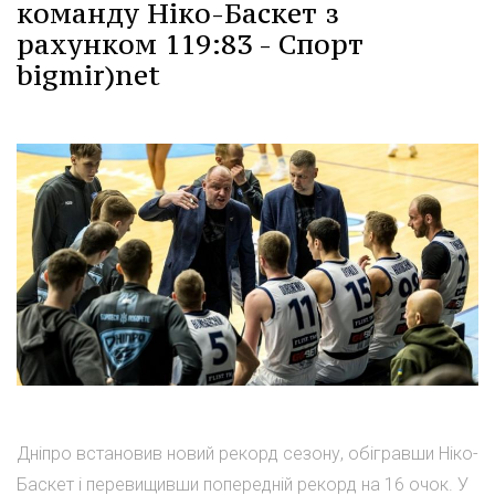
команду Ніко-Баскет з
рахунком 119:83 - Спорт
bigmir)net
Дніпро встановив новий рекорд сезону, обігравши Ніко-
Баскет і перевищивши попередній рекорд на 16 очок. У