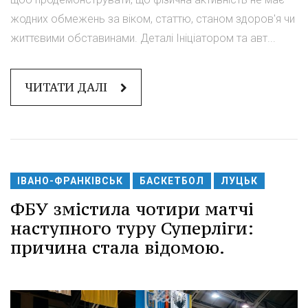
жодних обмежень за віком, статтю, станом здоров'я чи
життєвими обставинами. Деталі Ініціатором та авт...
ЧИТАТИ ДАЛІ
ІВАНО-ФРАНКІВСЬК
БАСКЕТБОЛ
ЛУЦЬК
ФБУ змістила чотири матчі
наступного туру Суперліги:
причина стала відомою.