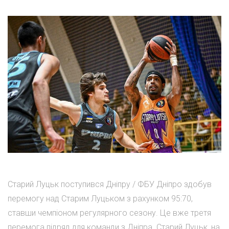
Старий Луцьк поступився Дніпру / ФБУ Дніпро здобув
перемогу над Старим Луцьком з рахунком 95:70,
ставши чемпіоном регулярного сезону. Це вже третя
перемога підряд для команди з Дніпра. Старий Луцьк, на