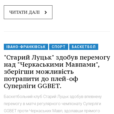
ЧИТАТИ ДАЛІ
ІВАНО-ФРАНКІВСЬК
СПОРТ
БАСКЕТБОЛ
"Старий Луцьк" здобув перемогу
над "Черкаськими Мавпами",
зберігши можливість
потрапити до плей-оф
Суперліги GGBET.
Баскетбольний клуб Старий Луцьк здобув впевнену
перемогу в матчі регулярного чемпіонату Суперліги
GGBET проти Черкаських Мавп, здолавши прямого