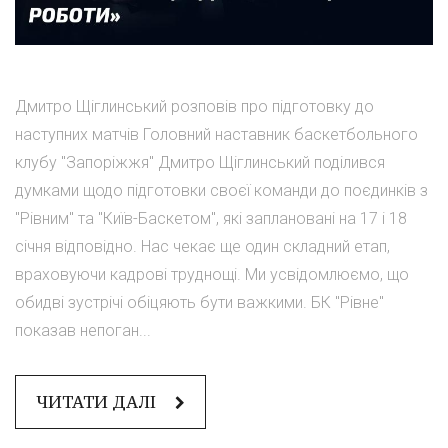
Дмитро Щіглинський розповів про підготовку до
наступних матчів Головний наставник баскетбольного
клубу "Запоріжжя" Дмитро Щіглинський поділився
думками щодо підготовки своєї команди до поєдинків з
"Рівним" та "Київ-Баскетом", які заплановані на 17 і 18
січня відповідно. Нас чекає ще один складний етап,
враховуючи кадрові труднощі. Ми усвідомлюємо, що
обидві зустрічі обіцяють бути важкими. БК "Рівне"
показав непоган...
ЧИТАТИ ДАЛІ