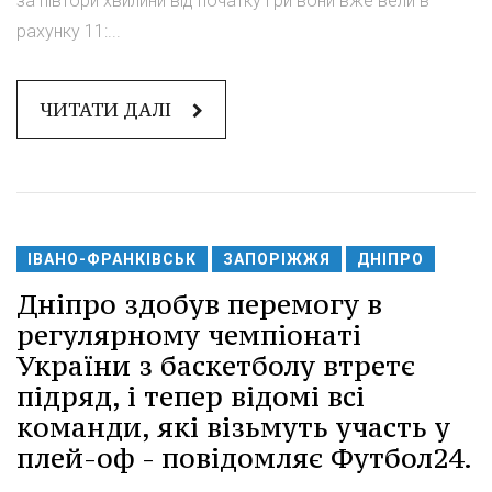
за півтори хвилини від початку гри вони вже вели в
рахунку 11:...
ЧИТАТИ ДАЛІ
ІВАНО-ФРАНКІВСЬК
ЗАПОРІЖЖЯ
ДНІПРО
Дніпро здобув перемогу в
регулярному чемпіонаті
України з баскетболу втретє
підряд, і тепер відомі всі
команди, які візьмуть участь у
плей-оф - повідомляє Футбол24.