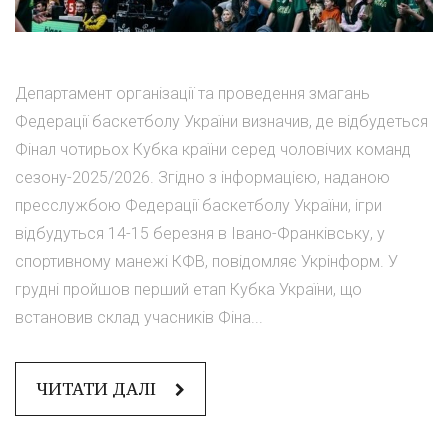
Департамент організації та проведення змагань
Федерації баскетболу України визначив, де відбудеться
Фінал чотирьох Кубка країни серед чоловічих команд
сезону-2025/2026. Згідно з інформацією, наданою
пресслужбою Федерації баскетболу України, ігри
відбудуться 14-15 березня в Івано-Франківську, у
спортивному манежі КФВ, повідомляє Укрінформ. У
грудні пройшов перший етап Кубка України, що
встановив склад учасників Фіна...
ЧИТАТИ ДАЛІ