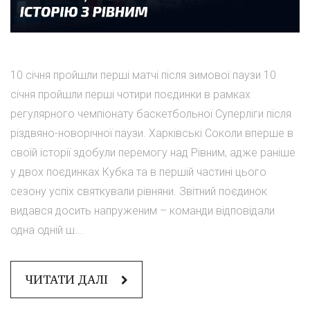
10 січня пройшли перші матчі після зимової паузи 10
січня пройшли перші чотири поєдинки в рамках
регулярного чемпіонату баскетбольної Суперліги після
різдвяно-новорічної паузи. Харківські Соколи вперше в
своїй історії здобули перемогу над Рівним, адже раніше
у двох поєдинках Кубка та в першій частині цього
сезону успіх святкували рівняни. Звітний поєдинок
видався досить напруженим – команди відповідали
одна одній ш...
ЧИТАТИ ДАЛІ