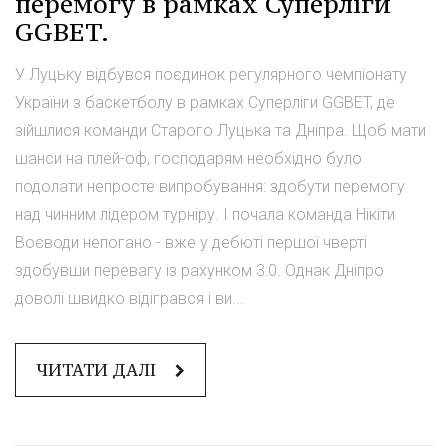
перемогу в рамках Суперліги
GGBET.
У Луцьку відбувся поєдинок регулярного чемпіонату
України з баскетболу в рамках Суперліги GGBET, де
зійшлися команди Старого Луцька та Дніпра. Щоб мати
шанси на плей-оф, господарям необхідно було
подолати непросте випробування: здобути перемогу
над чинним лідером турніру. І почала команда Нікіти
Воєводи непогано - вже у дебюті першої чверті
здобувши перевагу із рахунком 3:0. Однак Дніпро
доволі швидко відігрався і ви...
ЧИТАТИ ДАЛІ