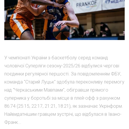
У чемпіонаті України з баскетболу серед команд
чоловічої Суперліги сезону-2025/26 відбулися чергові
поєдинки регулярної першості. За повідомленням ФБУ,
команда "Старий Луцьк" здобула переконливу перемогу
над "Черкаськими Мавпами", обігравши прямого
суперника у боротьбі за місце в плей-офф з рахунком
86:74 (25:15, 22:17, 21:21, 18:21), як зазначає Укрінформ.
Найвидатнішим гравцем зустрічі, що відбулася в Івано-
Франк...