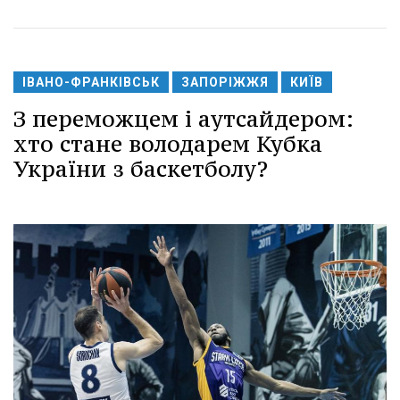
ІВАНО-ФРАНКІВСЬК
ЗАПОРІЖЖЯ
КИЇВ
З переможцем і аутсайдером:
хто стане володарем Кубка
України з баскетболу?