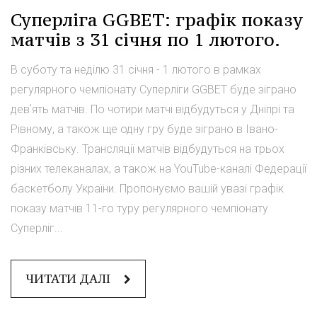
Суперліга GGBET: графік показу
матчів з 31 січня по 1 лютого.
В суботу та неділю 31 січня - 1 лютого в рамках
регулярного чемпіонату Суперліги GGBET буде зіграно
девʼять матчів. По чотири матчі відбудуться у Дніпрі та
Рівному, а також ще одну гру буде зіграно в Івано-
Франківську. Трансляції матчів відбудуться на трьох
різних телеканалах, а також на YouTube-каналі Федерації
баскетболу України. Пропонуємо вашій увазі графік
показу матчів 11-го туру регулярного чемпіонату
Суперліг...
ЧИТАТИ ДАЛІ