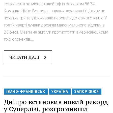
конкурента за місце в плей-оф із рахунком 86:74.
Команда Нікіти Воєводи швидко захопила ініціативу на
початку гри та утримувала перевагу до самого кінця. У
третій чверті лучани досягли максимального відриву в
23 очки. Мавпи не змогли протистояти американському
тріо опонентів,...
ЧИТАТИ ДАЛІ
ІВАНО-ФРАНКІВСЬК
УКРАЇНА
ЗАПОРІЖЖЯ
Дніпро встановив новий рекорд
у Суперлізі, розгромивши