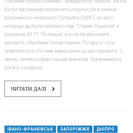
Головний тренер команди "Прикарпаття-Говерла" Віктор
Бугра підсумував результати успішної гри в рамках
регулярного чемпіонату Суперліги GGBET, де його
команда здобула перемогу над "Старим Луцьком" з
рахунком 90:77. По-перше, я хотів би висловити
вдячність Збройним Силам України. По-друге, хочу
привітати всіх, хто має відношення до цієї перемоги. І,
звісно, велика подяка нашим фанатам. Гра виявилася
досить складною....
ЧИТАТИ ДАЛІ
ІВАНО-ФРАНКІВСЬК
ЗАПОРІЖЖЯ
ДНІПРО