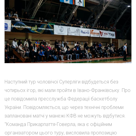
Наступний тур чоловічої Суперліги відбудеться без
чотирьох ігор, які мали пройти в Івано-Франківську. Про
це повідомила пресслужба Федерації баскетболу
України. Повідомляється, що через технічні проблеми
заплановані матчі у манежі КФВ не можуть відбутися.
"Команда Прикарпаття-Говерла, яка є офіційним
організатором цього туру, висловила пропозицію