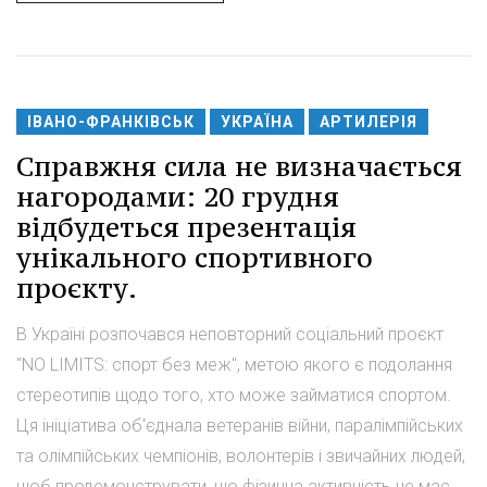
ІВАНО-ФРАНКІВСЬК
УКРАЇНА
АРТИЛЕРІЯ
Справжня сила не визначається
нагородами: 20 грудня
відбудеться презентація
унікального спортивного
проєкту.
В Україні розпочався неповторний соціальний проєкт
"NO LIMITS: спорт без меж", метою якого є подолання
стереотипів щодо того, хто може займатися спортом.
Ця ініціатива об'єднала ветеранів війни, паралімпійських
та олімпійських чемпіонів, волонтерів і звичайних людей,
щоб продемонструвати, що фізична активність не має