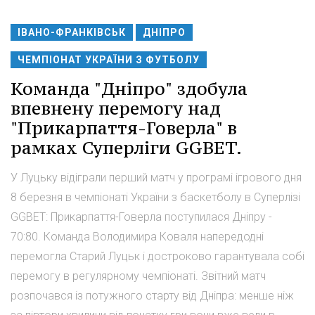
ІВАНО-ФРАНКІВСЬК
ДНІПРО
ЧЕМПІОНАТ УКРАЇНИ З ФУТБОЛУ
Команда "Дніпро" здобула
впевнену перемогу над
"Прикарпаття-Говерла" в
рамках Суперліги GGBET.
У Луцьку відіграли перший матч у програмі ігрового дня
8 березня в чемпіонаті України з баскетболу в Суперлізі
GGBET: Прикарпаття-Говерла поступилася Дніпру -
70:80. Команда Володимира Коваля напередодні
перемогла Старий Луцьк і достроково гарантувала собі
перемогу в регулярному чемпіонаті. Звітний матч
розпочався із потужного старту від Дніпра: менше ніж