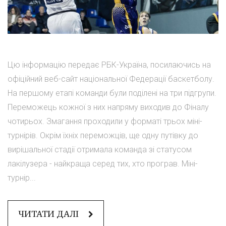
Цю інформацію передає РБК-Україна, посилаючись на
офіційний веб-сайт національної Федерації баскетболу.
На першому етапі команди були поділені на три підгрупи.
Переможець кожної з них напряму виходив до Фіналу
чотирьох. Змагання проходили у форматі трьох міні-
турнірів. Окрім їхніх переможців, ще одну путівку до
вирішальної стадії отримала команда зі статусом
лакілузера - найкраща серед тих, хто програв. Міні-
турнір...
ЧИТАТИ ДАЛІ