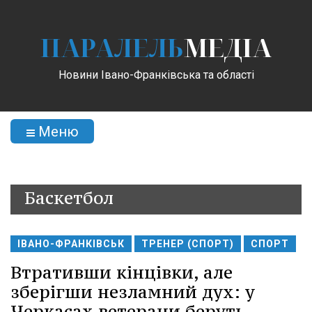
ПАРАЛЕЛЬ
МЕДІА
Новини Івано-Франківська та області
Меню
Баскетбол
ІВАНО-ФРАНКІВСЬК
ТРЕНЕР (СПОРТ)
СПОРТ
Втративши кінцівки, але
зберігши незламний дух: у
Черкасах ветерани беруть