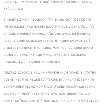
регулярним чемпіонатом," - висловив свою думку
Забірченко.
У чвертьфіналі першості "Київ-Баскет" грає проти
"Запоріжжя", яке посіло шосте місце у регулярці. За
словами лідера команди Антона Буца, на початку
сезону вони розраховували на інший результат. І
стартували досить успішно. Але несподівана впеча
одного з американців й коротка лава запасних
призвела до падіння запоріжців.
"Від'їзд одного з наших ключових легіонерів істотно
позначився на нашій грі, також вплинули травми та
обмежений склад команди. В кінці сезону ми трохи
втратили темп," - зазначив Буц, але запевнив, що
команда "пошумить" у протистоянні з киянами, готові