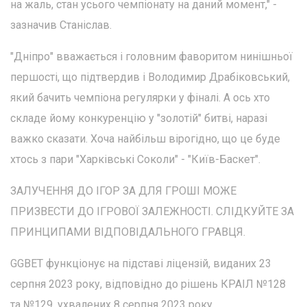
на жаль, стан усього чемпіонату на даний момент," -
зазначив Станіслав.
"Дніпро" вважається і головним фаворитом нинішньої
першості, що підтвердив і Володимир Драбіковський,
який бачить чемпіона регулярки у фіналі. А ось хто
складе йому конкуренцію у "золотій" битві, наразі
важко сказати. Хоча найбільш вірогідно, що це буде
хтось з пари "Харківські Соколи" - "Київ-Баскет".
ЗАЛУЧЕННЯ ДО ІГОР ЗА ДЛЯ ГРОШІ МОЖЕ
ПРИЗВЕСТИ ДО ІГРОВОЇ ЗАЛЕЖНОСТІ. СЛІДКУЙТЕ ЗА
ПРИНЦИПАМИ ВІДПОВІДАЛЬНОГО ГРАВЦЯ.
GGBET функціонує на підставі ліцензій, виданих 23
серпня 2023 року, відповідно до рішень КРАІЛ №128
та №129, ухвалених 8 серпня 2023 року.