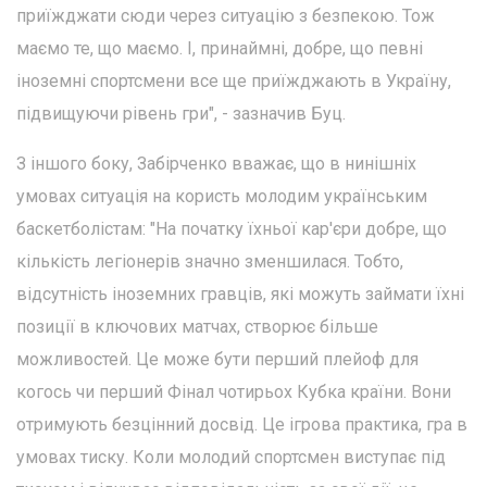
приїжджати сюди через ситуацію з безпекою. Тож
маємо те, що маємо. І, принаймні, добре, що певні
іноземні спортсмени все ще приїжджають в Україну,
підвищуючи рівень гри", - зазначив Буц.
З іншого боку, Забірченко вважає, що в нинішніх
умовах ситуація на користь молодим українським
баскетболістам: "На початку їхньої кар'єри добре, що
кількість легіонерів значно зменшилася. Тобто,
відсутність іноземних гравців, які можуть займати їхні
позиції в ключових матчах, створює більше
можливостей. Це може бути перший плейоф для
когось чи перший Фінал чотирьох Кубка країни. Вони
отримують безцінний досвід. Це ігрова практика, гра в
умовах тиску. Коли молодий спортсмен виступає під