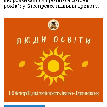
що розвивалися протягом сотень
років": у Greenpeace підняли тривогу.