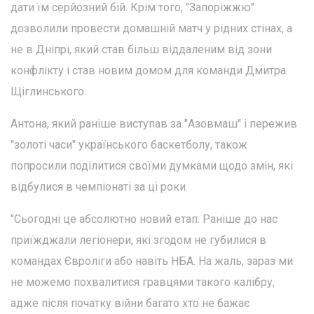
дати їм серйозний бій. Крім того, "Запоріжжю"
дозволили провести домашній матч у рідних стінах, а
не в Дніпрі, який став більш віддаленим від зони
конфлікту і став новим домом для команди Дмитра
Щіглинського.
Антона, який раніше виступав за "Азовмаш" і пережив
"золоті часи" українського баскетболу, також
попросили поділитися своїми думками щодо змін, які
відбулися в чемпіонаті за ці роки.
"Сьогодні це абсолютно новий етап. Раніше до нас
приїжджали легіонери, які згодом не губилися в
командах Євроліги або навіть НБА. На жаль, зараз ми
не можемо похвалитися гравцями такого калібру,
адже після початку війни багато хто не бажає