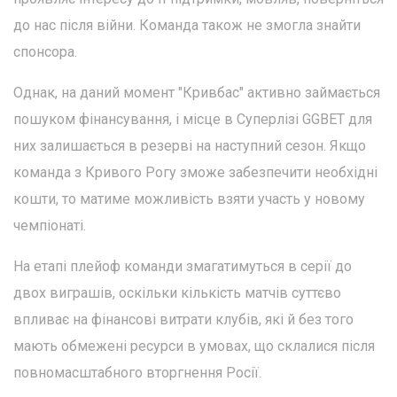
до нас після війни. Команда також не змогла знайти
спонсора.
Однак, на даний момент "Кривбас" активно займається
пошуком фінансування, і місце в Суперлізі GGBET для
них залишається в резерві на наступний сезон. Якщо
команда з Кривого Рогу зможе забезпечити необхідні
кошти, то матиме можливість взяти участь у новому
чемпіонаті.
На етапі плейоф команди змагатимуться в серії до
двох виграшів, оскільки кількість матчів суттєво
впливає на фінансові витрати клубів, які й без того
мають обмежені ресурси в умовах, що склалися після
повномасштабного вторгнення Росії.