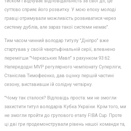
тиском і відчуває відповідальність за свої дії, це
суттєво сприяє його розвитку. У мою епоху молоді
гравці отримували можливість розвиватися через
систему дублів, але зараз такої системи немає".
Тим часом чинний володар титулу "Дніпро" вже
стартував у своїй чвертьфінальній серії, впевнено
перемігши "Черкаських Мавп" з рахунком 93:62.
Напередодні MVP регулярного чемпіонату Суперліги,
Станіслав Тимофеєнко, дав оцінку першій частині
сезону, виставивши їй солідну четвірку.
"Чому так сталося? Відповідь проста: ми не змогли
захистити титул володарів Кубка України. Крім того, ми
не змогли пройти до групового етапу FIBA Cup. Проте
ці дві гри продемонстрували рівень нашої команди та,