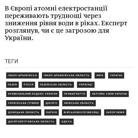
В Європі атомні електростанції
переживають труднощі через
зниження рівня води в ріках. Експерт
розглянув, чи є це загрозою для
України.
ТЕГИ
ІВАНО-ФРАНКІВСЬК
ІВАНО-ФРАНКІВСЬКА ОБЛАСТЬ
КИЇВ
УКРАЇНА
ЛЬВІВ
РОСІЯ
ЛЬВІВСЬКА ОБЛАСТЬ
УКРАЇНЦІ
КРИМІНАЛЬНИЙ КОДЕКС УКРАЇНИ
ПРИКАРПАТТЯ
ЗБРОЙНІ СИЛИ УКРАЇНИ
УКРАЇНСЬКА ГРИВНЯ
ДНІПРО
КИЇВСЬКА ОБЛАСТЬ
ДОНЕЦЬКА ОБЛАСТЬ
ХАРКІВ
ВІЙСЬКОВОСЛУЖБОВЦІ
ЗАПОРІЖЖЯ
ДНІПРОПЕТРОВСЬКА ОБЛАСТЬ
ОДЕСА