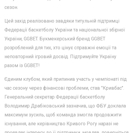
сезон.
Цей захід реалізовано завдяки титульній підтримці
Федерації баскетболу України та національної збірної
України, GGBET. Букмекерський бренд GGBET
розроблений для тих, хто цінує справжні емоції та
неповторний ігровий досвід. Підтримуйте Україну
разом із GGBET!
Єдиним клубом, який припинив участь у чемпіонаті під
час сезону через фінансові проблеми, став "Кривбас".
Генеральний секретар Федерації баскетболу
Володимир Драбіковський зазначив, що ФБУ доклала
максимум зусиль, щоб команда змогла продовжити
існування, але керівництво Кривого Рогу наразі не
проявляє інтересу до її підтримки, мовляв, поверніться