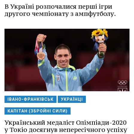
В Україні розпочалися перші ігри
другого чемпіонату з ампфутболу.
ІВАНО-ФРАНКІВСЬК
УКРАЇНЦІ
КАПІТАН (ЗБРОЙНІ СИЛИ)
Український медаліст Олімпіади-2020
у Токіо досягнув непересічного успіху