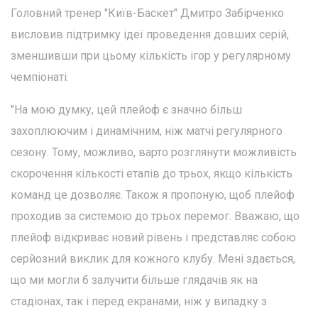
Головний тренер "Київ-Баскет" Дмитро Забірченко
висловив підтримку ідеї проведення довших серій,
зменшивши при цьому кількість ігор у регулярному
чемпіонаті.
"На мою думку, цей плейоф є значно більш
захоплюючим і динамічним, ніж матчі регулярного
сезону. Тому, можливо, варто розглянути можливість
скорочення кількості етапів до трьох, якщо кількість
команд це дозволяє. Також я пропоную, щоб плейоф
проходив за системою до трьох перемог. Вважаю, що
плейоф відкриває новий рівень і представляє собою
серйозний виклик для кожного клубу. Мені здається,
що ми могли б залучити більше глядачів як на
стадіонах, так і перед екранами, ніж у випадку з