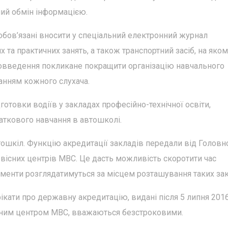
ий обмін інформацією.
зобов’язані вносити у спеціальний електронний журнал
та практичних занять, а також транспортний засіб, на яко
вовведення покликане покращити організацію навчального
анням кожного слухача.
дготовки водіїв у закладах професійно-технічної освіти,
аткового навчання в автошколі.
тошкіл. Функцію акредитації закладів передали від Головн
вісних центрів МВС. Це дасть можливість скоротити час
ументи розглядатимуться за місцем розташування таких зак
кати про державну акредитацію, видані після 5 липня 201
сним центром МВС, вважаються безстроковими.