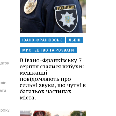
ІВАНО-ФРАНКІВСЬК
ЛЬВІВ
МИСТЕЦТВО ТА РОЗВАГИ
В Івано-Франківську 7
даток
серпня сталися вибухи:
мешканці
повідомляють про
ілів
сильні звуки, що чутні в
багатьох частинах
ати
міста.
 року.