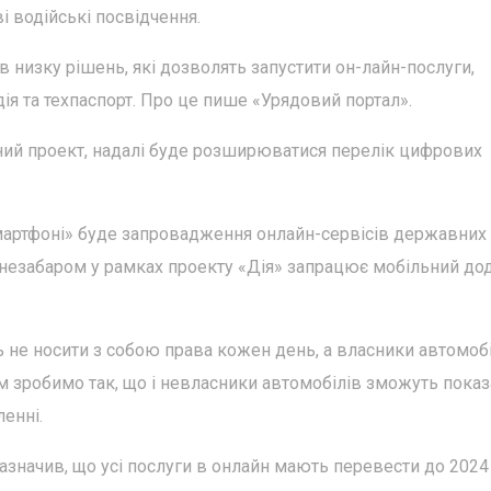
і водійські посвідчення.
в низку рішень, які дозволять запустити он-лайн-послуги,
дія та техпаспорт. Про це пише «Урядовий портал».
ний проект, надалі буде розширюватися перелік цифрових
артфоні» буде запровадження онлайн-сервісів державних
 незабаром у рамках проекту «Дія» запрацює мобільний до
ь не носити з собою права кожен день, а власники автомоб
ім зробимо так, що і невласники автомобілів зможуть показ
ленні.
азначив, що усі послуги в онлайн мають перевести до 2024