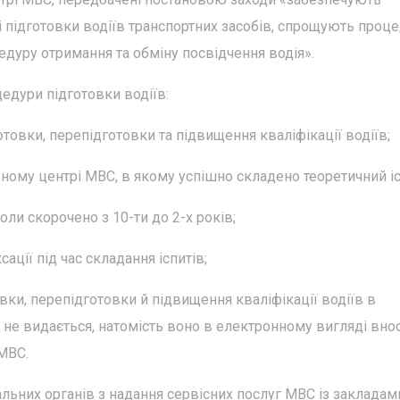
 підготовки водіїв транспортних засобів, спрощують проц
дуру отримання та обміну посвідчення водія».
едури підготовки водіїв:
товки, перепідготовки та підвищення кваліфікації водіїв;
ьному центрі МВС, в якому успішно складено теоретичний іс
оли скорочено з 10-ти до 2-х років;
ації під час складання іспитів;
вки, перепідготовки й підвищення кваліфікації водіїв в
не видається, натомість воно в електронному вигляді вно
МВС.
альних органів з надання сервісних послуг МВС із закладам