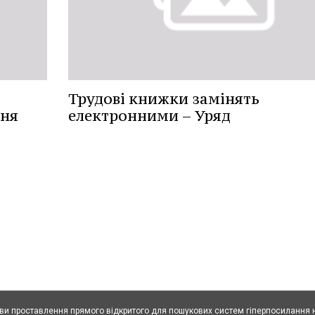
Трудові книжки замінять
ння
електронними – Уряд
ови проставлення прямого відкритого для пошукових систем гіперпосилання н