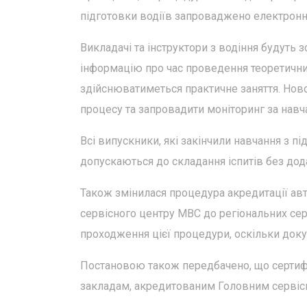
підготовки водіїв запроваджено електронн
Викладачі та інструктори з водіння будуть 
інформацію про час проведення теоретичних 
здійснюватиметься практичне заняття. Но
процесу та запровадити моніторинг за навч
Всі випускники, які закінчили навчання з пі
допускаються до складання іспитів без дод
Також змінилася процедура акредитації ав
сервісного центру МВС до регіональних сер
проходження цієї процедури, оскільки док
Постановою також передбачено, що сертифі
закладам, акредитованим Головним серві