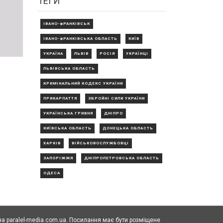
ТЕГИ
ІВАНО-ФРАНКІВСЬК
ІВАНО-ФРАНКІВСЬКА ОБЛАСТЬ
КИЇВ
УКРАЇНА
ЛЬВІВ
РОСІЯ
УКРАЇНЦІ
ЛЬВІВСЬКА ОБЛАСТЬ
КРИМІНАЛЬНИЙ КОДЕКС УКРАЇНИ
ПРИКАРПАТТЯ
ЗБРОЙНІ СИЛИ УКРАЇНИ
УКРАЇНСЬКА ГРИВНЯ
ДНІПРО
КИЇВСЬКА ОБЛАСТЬ
ДОНЕЦЬКА ОБЛАСТЬ
ХАРКІВ
ВІЙСЬКОВОСЛУЖБОВЦІ
ЗАПОРІЖЖЯ
ДНІПРОПЕТРОВСЬКА ОБЛАСТЬ
ОДЕСА
а paralel-media.com.ua. Посилання має бути розміщене