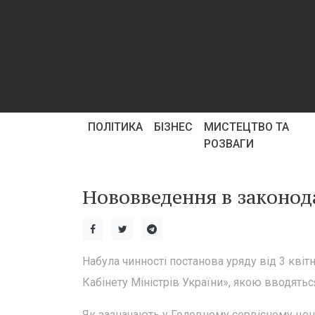
ПОЛІТИКА
БІЗНЕС
МИСТЕЦТВО ТА
РОЗВАГИ
Нововведення в законодав
Набула чинності постанова уряду від 3 кві
Кабінету Міністрів України», якою вводятьс
Як зазначають у Головному сервісному цен