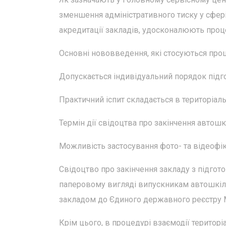
зменшення адміністративного тиску у сфері
акредитації закладів, удосконалюють проце
Основні нововведення, які стосуються проц
Допускається індивідуальний порядок підго
Практичний іспит складається в територіал
Термін дії свідоцтва про закінчення автошк
Можливість застосування фото- та відеофікс
Свідоцтво про закінчення закладу з підгото
паперовому вигляді випускникам автошкіл 
закладом до Єдиного державного реєстру 
Крім цього, в процедурі взаємодії територі