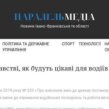
ПАРАЛЕЛЬ
МЕДІА
Новини Івано-Франківська та області
ПОЛІТИКА ТА ДЕРЖАВНЕ
СПОРТ
ТЕХНОЛОГІЇ
Н
УПРАВЛІННЯ
С
стві, як будуть цікаві для водіїв
тня 2019 року № 320 «Про внесення змін до деяких постанов
я зміни до отримання водійських посвідчень та роботи авт
трі МВС, передбачені постановою заходи «забезпечують