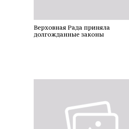
Верховная Рада приняла
долгожданные законы