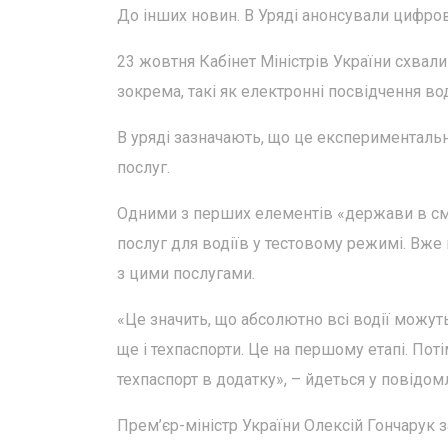
До інших новин. В Уряді анонсували цифров
23 жовтня Кабінет Міністрів України схвали
зокрема, такі як електронні посвідчення во
В уряді зазначають, що це експерименталь
послуг.
Одними з перших елементів «держави в см
послуг для водіїв у тестовому режимі. Вже
з цими послугами.
«Це значить, що абсолютно всі водії можут
ще і техпаспорти. Це на першому етапі. Пот
техпаспорт в додатку», – йдеться у повідом
Прем’єр-міністр України Олексій Гончарук з