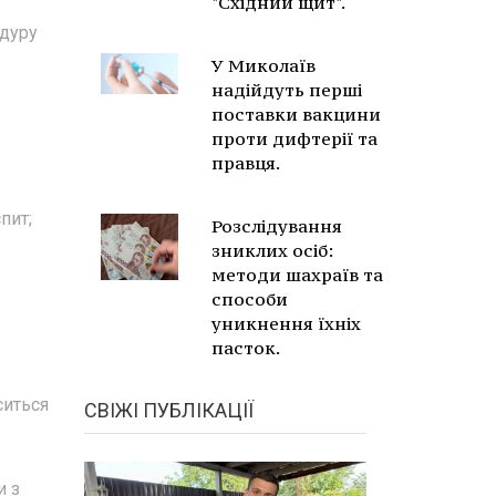
"Східний щит".
едуру
У Миколаїв
надійдуть перші
поставки вакцини
проти дифтерії та
правця.
пит;
Розслідування
зниклих осіб:
методи шахраїв та
способи
уникнення їхніх
пасток.
ситься
СВІЖІ ПУБЛІКАЦІЇ
и з