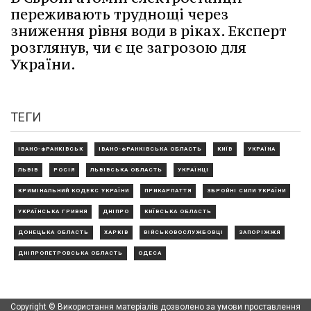
переживають труднощі через
зниження рівня води в ріках. Експерт
розглянув, чи є це загрозою для
України.
ТЕГИ
ІВАНО-ФРАНКІВСЬК
ІВАНО-ФРАНКІВСЬКА ОБЛАСТЬ
КИЇВ
УКРАЇНА
ЛЬВІВ
РОСІЯ
ЛЬВІВСЬКА ОБЛАСТЬ
УКРАЇНЦІ
КРИМІНАЛЬНИЙ КОДЕКС УКРАЇНИ
ПРИКАРПАТТЯ
ЗБРОЙНІ СИЛИ УКРАЇНИ
УКРАЇНСЬКА ГРИВНЯ
ДНІПРО
КИЇВСЬКА ОБЛАСТЬ
ДОНЕЦЬКА ОБЛАСТЬ
ХАРКІВ
ВІЙСЬКОВОСЛУЖБОВЦІ
ЗАПОРІЖЖЯ
ДНІПРОПЕТРОВСЬКА ОБЛАСТЬ
ОДЕСА
Copyright © Використання матеріалів дозволено за умови проставлення