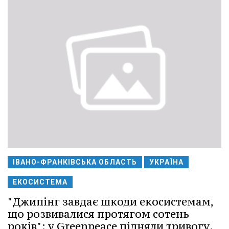
ІВАНО-ФРАНКІВСЬКА ОБЛАСТЬ
УКРАЇНА
ЕКОСИСТЕМА
"Джипінг завдає шкоди екосистемам,
що розвивалися протягом сотень
років": у Greenpeace підняли тривогу.