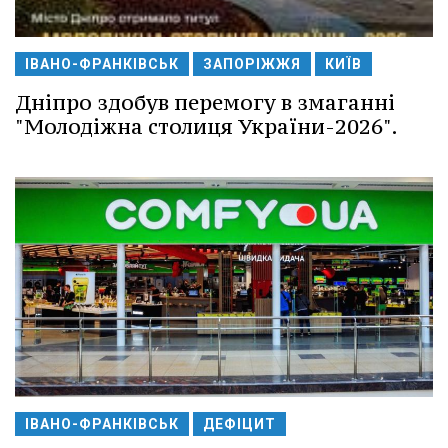
ІВАНО-ФРАНКІВСЬК
ЗАПОРІЖЖЯ
КИЇВ
Дніпро здобув перемогу в змаганні
"Молодіжна столиця України-2026".
ІВАНО-ФРАНКІВСЬК
ДЕФІЦИТ