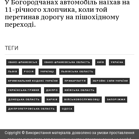
У Богородчанах автомобіль наїхав на
11-річного хлопчика, коли той
перетинав дорогу на пішохідному
переході.
ТЕГИ
ІВАНО-ФРАНКІВСЬК
ІВАНО-ФРАНКІВСЬКА ОБЛАСТЬ
КИЇВ
УКРАЇНА
ЛЬВІВ
РОСІЯ
УКРАЇНЦІ
ЛЬВІВСЬКА ОБЛАСТЬ
КРИМІНАЛЬНИЙ КОДЕКС УКРАЇНИ
ПРИКАРПАТТЯ
ЗБРОЙНІ СИЛИ УКРАЇНИ
УКРАЇНСЬКА ГРИВНЯ
ДНІПРО
КИЇВСЬКА ОБЛАСТЬ
ДОНЕЦЬКА ОБЛАСТЬ
ХАРКІВ
ВІЙСЬКОВОСЛУЖБОВЦІ
ЗАПОРІЖЖЯ
ДНІПРОПЕТРОВСЬКА ОБЛАСТЬ
ОДЕСА
Copyright © Використання матеріалів дозволено за умови проставлення