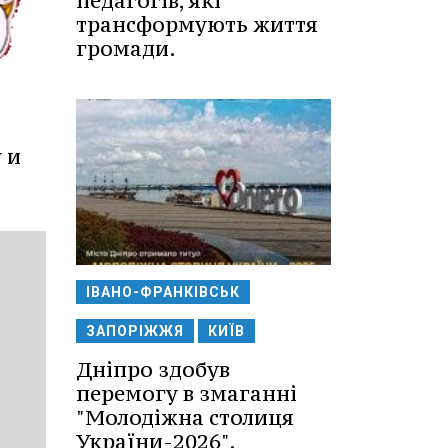
педагогів, які
трансформують життя
громади.
 и
ІВАНО-ФРАНКІВСЬК
ЗАПОРІЖЖЯ
КИЇВ
Дніпро здобув
перемогу в змаганні
"Молодіжна столиця
України-2026".