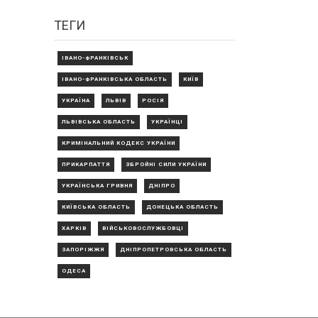
ТЕГИ
ІВАНО-ФРАНКІВСЬК
ІВАНО-ФРАНКІВСЬКА ОБЛАСТЬ
КИЇВ
УКРАЇНА
ЛЬВІВ
РОСІЯ
ЛЬВІВСЬКА ОБЛАСТЬ
УКРАЇНЦІ
КРИМІНАЛЬНИЙ КОДЕКС УКРАЇНИ
ПРИКАРПАТТЯ
ЗБРОЙНІ СИЛИ УКРАЇНИ
УКРАЇНСЬКА ГРИВНЯ
ДНІПРО
КИЇВСЬКА ОБЛАСТЬ
ДОНЕЦЬКА ОБЛАСТЬ
ХАРКІВ
ВІЙСЬКОВОСЛУЖБОВЦІ
ЗАПОРІЖЖЯ
ДНІПРОПЕТРОВСЬКА ОБЛАСТЬ
ОДЕСА