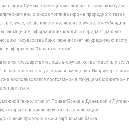
лоизоляции. Сумма возмещения зависит от номенклатуры
м альтернативных видов топлива (кроме природного газа и
а в случае, когда клиент является получателем субсидии -
ры заемщиков, оформивших кредит и передает данные
нсацию государства банк перечисляет на кредитную карту
ка и оформлена "Оплата частями".
ляется государством лишь в случае, когда товар или услу
", и соблюдены все условия возмещения. Например, если 
т уже воспользовался программой в текущем бюджетном г
доставляться.
бумажной технологии от ПриватБанка в Донецкой и Луганс
ах, которые специализируются на реализации
надежными проверенными партнерами банка.