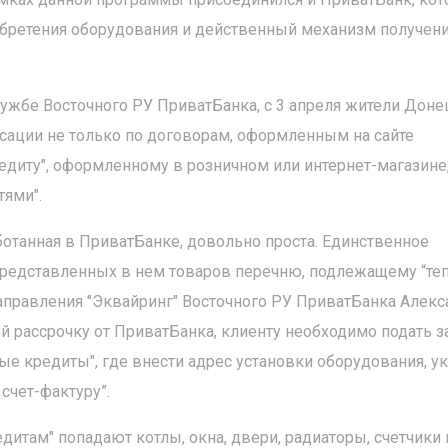
бретения оборудования и действенный механизм получен
ужбе Восточного РУ ПриватБанка, с 3 апреля жители Доне
нсации не только по договорам, оформленным на сайте
едиту", оформленному в розничном или интернет-магазине
тями".
отанная в ПриватБанке, довольно проста. Единственное
 представленных в нем товаров перечню, подлежащему “те
направления "Эквайринг" Восточного РУ ПриватБанка Алекс
й рассрочку от ПриватБанка, клиенту необходимо подать з
лые кредиты", где внести адрес установки оборудования, ук
счет-фактуру”.
итам" попадают котлы, окна, двери, радиаторы, счетчики