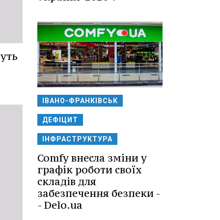
уть
ІВАНО-ФРАНКІВСЬК
ДЕФІЦИТ
ІНФРАСТРУКТУРА
Comfy внесла зміни у
графік роботи своїх
складів для
забезпечення безпеки -
- Delo.ua