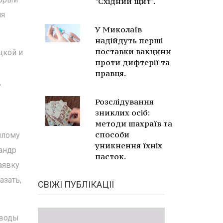
"Східний щит".
ия
У Миколаїв
надійдуть перші
поставки вакцини
цкой и
проти дифтерії та
правця.
,
Розслідування
зниклих осіб:
методи шахраїв та
способи
плому
уникнення їхніх
андр
пасток.
аявку
азать,
СВІЖІ ПУБЛІКАЦІЇ
 воды