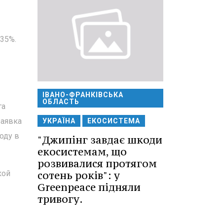
 35%.
ІВАНО-ФРАНКІВСЬКА
ОБЛАСТЬ
га
заявка
УКРАЇНА
ЕКОСИСТЕМА
оду в
"Джипінг завдає шкоди
екосистемам, що
розвивалися протягом
сотень років": у
кой
Greenpeace підняли
тривогу.