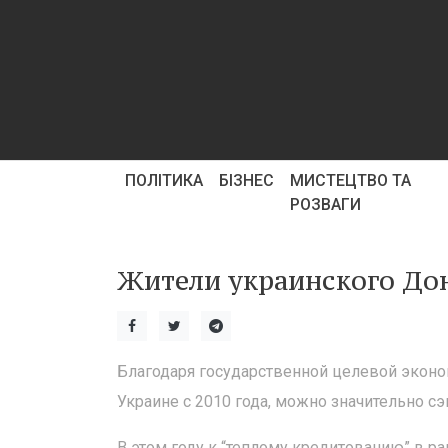
ПОЛІТИКА
БІЗНЕС
МИСТЕЦТВО ТА
РОЗВАГИ
Жители украинского До
Благодаря государственной целевой экон
Украине с 2010 года, можно значительно с
В этом году к “теплому кредитованию” в 