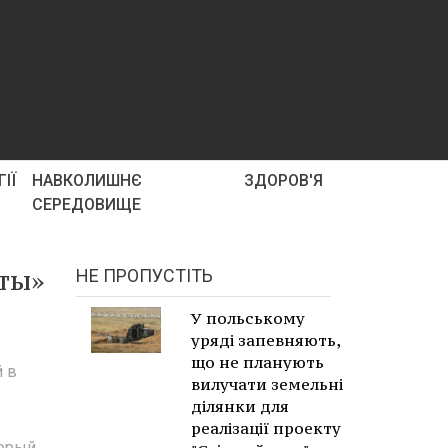
ІЇ
НАВКОЛИШНЄ
ЗДОРОВ'Я
СЕРЕДОВИЩЕ
ты»
НЕ ПРОПУСТІТЬ
У польському
уряді запевняють,
що не планують
 в
вилучати земельні
ділянки для
реалізації проекту
торый