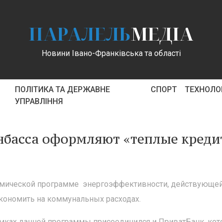
ПАРАЛЕЛЬ
МЕДІА
Новини Івано-Франківська та області
ПОЛІТИКА ТА ДЕРЖАВНЕ
СПОРТ
ТЕХНОЛОГ
УПРАВЛІННЯ
нбасса оформляют «теплые креди
омической программе энергоэффективности, действующей
экономить на коммунальных расходах.
рамках данной программы присоединился и ПриватБанк, ко