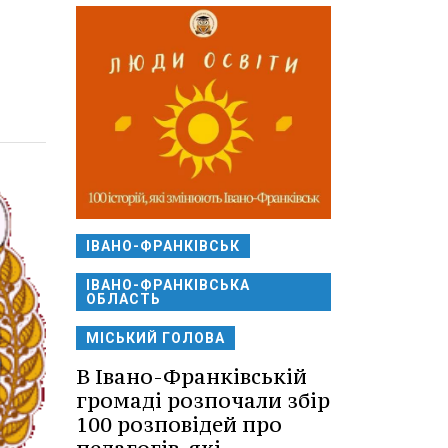
ІВАНО-ФРАНКІВСЬК
ІВАНО-ФРАНКІВСЬКА
ОБЛАСТЬ
МІСЬКИЙ ГОЛОВА
В Івано-Франківській
громаді розпочали збір
100 розповідей про