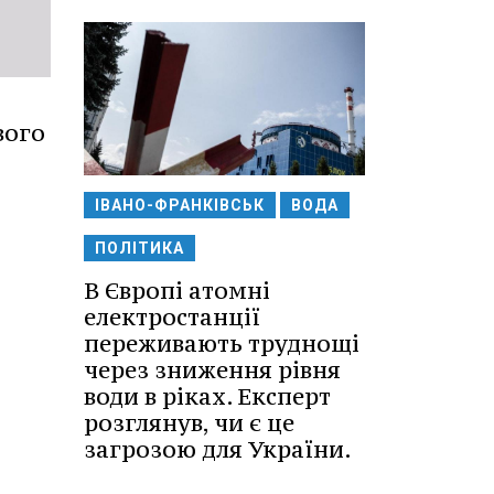
вого
ІВАНО-ФРАНКІВСЬК
ВОДА
ПОЛІТИКА
В Європі атомні
електростанції
переживають труднощі
через зниження рівня
води в ріках. Експерт
розглянув, чи є це
загрозою для України.