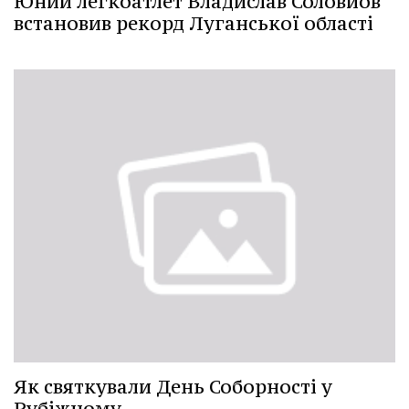
Юний легкоатлет Владислав Соловйов
встановив рекорд Луганської області
Як святкували День Соборності у
Рубіжному