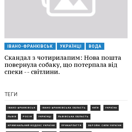
ІВАНО-ФРАНКІВСЬК
УКРАЇНЦІ
ВОДА
Скандал з чотирилапим: Нова пошта
повернула собаку, що потерпала від
спеки -- світлини.
ТЕГИ
ІВАНО-ФРАНКІВСЬК
ІВАНО-ФРАНКІВСЬКА ОБЛАСТЬ
КИЇВ
УКРАЇНА
ЛЬВІВ
РОСІЯ
УКРАЇНЦІ
ЛЬВІВСЬКА ОБЛАСТЬ
КРИМІНАЛЬНИЙ КОДЕКС УКРАЇНИ
ПРИКАРПАТТЯ
ЗБРОЙНІ СИЛИ УКРАЇНИ