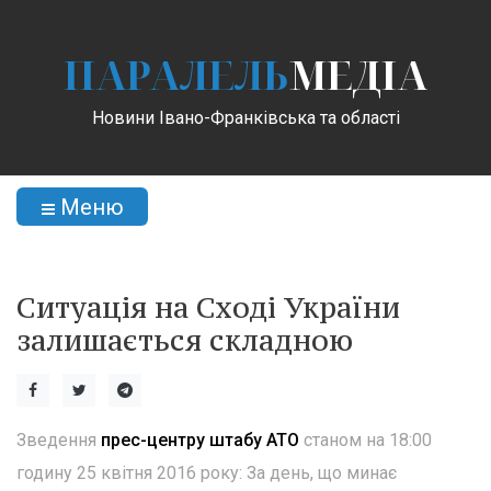
ПАРАЛЕЛЬ
МЕДІА
Новини Івано-Франківська та області
Меню
Ситуація на Сході України
залишається складною
Зведення
прес-центру штабу АТО
станом на 18:00
годину 25 квітня 2016 року: За день, що минає