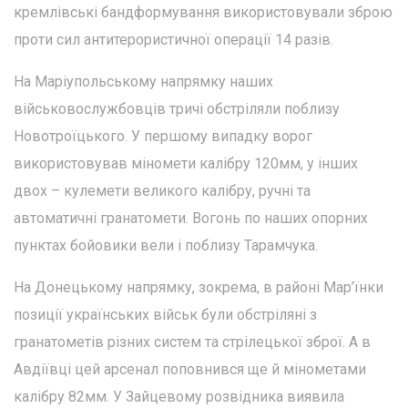
кремлівські бандформування використовували зброю
проти сил антитерористичної операції 14 разів.
На Маріупольському напрямку наших
військовослужбовців тричі обстріляли поблизу
Новотроїцького. У першому випадку ворог
використовував міномети калібру 120мм, у інших
двох – кулемети великого калібру, ручні та
автоматичні гранатомети. Вогонь по наших опорних
пунктах бойовики вели і поблизу Тарамчука.
На Донецькому напрямку, зокрема, в районі Мар’їнки
позиції українських військ були обстріляні з
гранатометів різних систем та стрілецької зброї. А в
Авдіївці цей арсенал поповнився ще й мінометами
калібру 82мм. У Зайцевому розвідника виявила