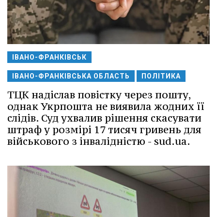
ІВАНО-ФРАНКІВСЬК
ІВАНО-ФРАНКІВСЬКА ОБЛАСТЬ
ПОЛІТИКА
ТЦК надіслав повістку через пошту,
однак Укрпошта не виявила жодних її
слідів. Суд ухвалив рішення скасувати
штраф у розмірі 17 тисяч гривень для
військового з інвалідністю - sud.ua.