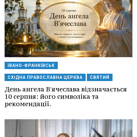
ІВАНО-ФРАНКІВСЬК
СХІДНА ПРАВОСЛАВНА ЦЕРКВА
СВЯТИЙ
День ангела В'ячеслава відзначається
10 серпня: його символіка та
рекомендації.