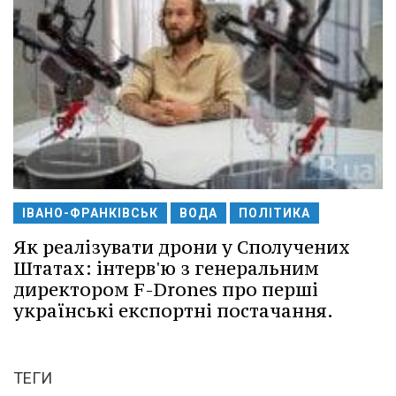
ІВАНО-ФРАНКІВСЬК
ВОДА
ПОЛІТИКА
Як реалізувати дрони у Сполучених
Штатах: інтерв'ю з генеральним
директором F-Drones про перші
українські експортні постачання.
ТЕГИ