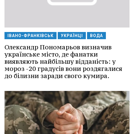
ІВАНО-ФРАНКІВСЬК
УКРАЇНЦІ
ВОДА
Олександр Пономарьов визначив
українське місто, де фанатки
виявляють найбільшу відданість: у
мороз -20 градусів вони роздягалися
до білизни заради свого кумира.