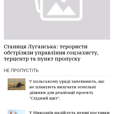
Станиця Луганська: терористи
обстріляли управління соцзахисту,
терцентр та пункт пропуску
НЕ ПРОПУСТІТЬ
У польському уряді запевняють, що
не планують вилучати земельні
ділянки для реалізації проекту
"Східний щит".
У Миколаїв надійдуть перші поставки