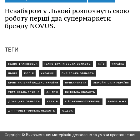
Незабаром у Львові розпочнуть свою
роботу перші два супермаркети
бренду NOVUS.
ТЕГИ
ІВАНО-ФРАНКІВСЬК
ІВАНО-ФРАНКІВСЬКА ОБЛАСТЬ
КИЇВ
УКРАЇНА
ЛЬВІВ
РОСІЯ
УКРАЇНЦІ
ЛЬВІВСЬКА ОБЛАСТЬ
КРИМІНАЛЬНИЙ КОДЕКС УКРАЇНИ
ПРИКАРПАТТЯ
ЗБРОЙНІ СИЛИ УКРАЇНИ
УКРАЇНСЬКА ГРИВНЯ
ДНІПРО
КИЇВСЬКА ОБЛАСТЬ
ДОНЕЦЬКА ОБЛАСТЬ
ХАРКІВ
ВІЙСЬКОВОСЛУЖБОВЦІ
ЗАПОРІЖЖЯ
ДНІПРОПЕТРОВСЬКА ОБЛАСТЬ
ОДЕСА
Copyright © Використання матеріалів дозволено за умови проставлення