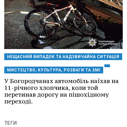
НЕЩАСНИЙ ВИПАДОК ТА НАДЗВИЧАЙНА СИТУАЦІЯ
МИСТЕЦТВО, КУЛЬТУРА, РОЗВАГИ ТА ЗМІ
У Богородчанах автомобіль наїхав на
11-річного хлопчика, коли той
перетинав дорогу на пішохідному
переході.
ТЕГИ