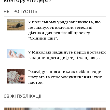
контору «Лидер»?
НЕ ПРОПУСТІТЬ
У польському уряді запевняють, що
не планують вилучати земельні
ділянки для реалізації проекту
"Східний щит".
У Миколаїв надійдуть перші поставки
вакцини проти дифтерії та правця.
Розслідування зниклих осіб: методи
шахраїв та способи уникнення їхніх
пасток.
СВІЖІ ПУБЛІКАЦІЇ