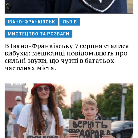
ІВАНО-ФРАНКІВСЬК
ЛЬВІВ
МИСТЕЦТВО ТА РОЗВАГИ
В Івано-Франківську 7 серпня сталися
вибухи: мешканці повідомляють про
сильні звуки, що чутні в багатьох
частинах міста.