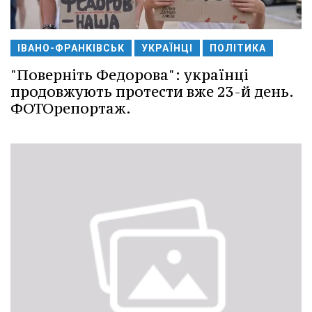
ІВАНО-ФРАНКІВСЬК
УКРАЇНЦІ
ПОЛІТИКА
"Поверніть Федорова": українці
продовжують протести вже 23-й день.
ФОТОрепортаж.