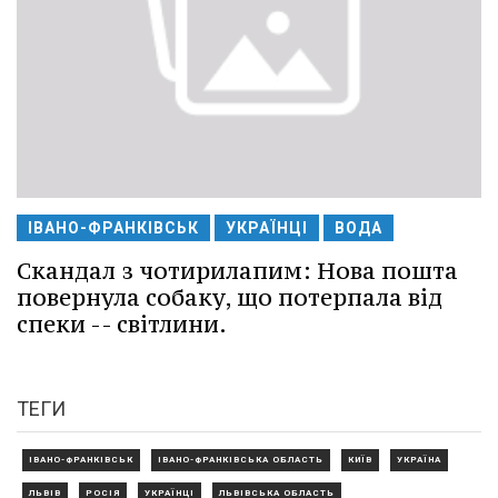
ІВАНО-ФРАНКІВСЬК
УКРАЇНЦІ
ВОДА
Скандал з чотирилапим: Нова пошта
повернула собаку, що потерпала від
спеки -- світлини.
ТЕГИ
ІВАНО-ФРАНКІВСЬК
ІВАНО-ФРАНКІВСЬКА ОБЛАСТЬ
КИЇВ
УКРАЇНА
ЛЬВІВ
РОСІЯ
УКРАЇНЦІ
ЛЬВІВСЬКА ОБЛАСТЬ