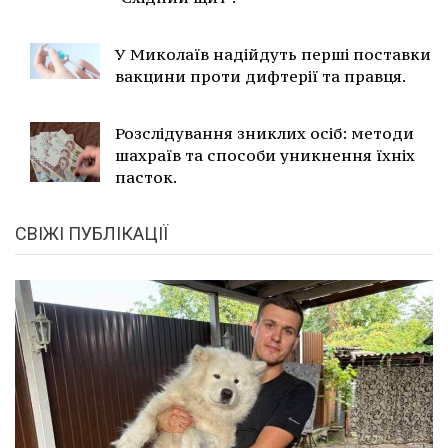
У Миколаїв надійдуть перші поставки
вакцини проти дифтерії та правця.
Розслідування зниклих осіб: методи
шахраїв та способи уникнення їхніх
пасток.
СВІЖІ ПУБЛІКАЦІЇ