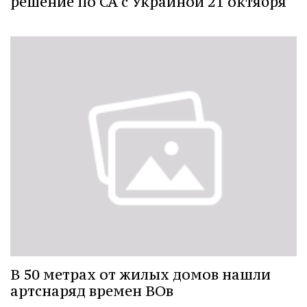
решение по СА с Украиной 21 октября
В 50 метрах от жилых домов нашли
артснаряд времен ВОв