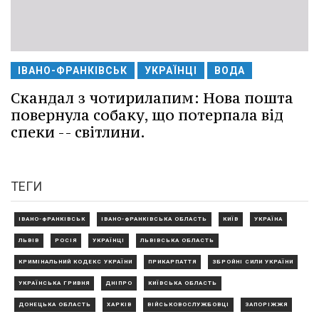
ІВАНО-ФРАНКІВСЬК
УКРАЇНЦІ
ВОДА
Скандал з чотирилапим: Нова пошта
повернула собаку, що потерпала від
спеки -- світлини.
ТЕГИ
ІВАНО-ФРАНКІВСЬК
ІВАНО-ФРАНКІВСЬКА ОБЛАСТЬ
КИЇВ
УКРАЇНА
ЛЬВІВ
РОСІЯ
УКРАЇНЦІ
ЛЬВІВСЬКА ОБЛАСТЬ
КРИМІНАЛЬНИЙ КОДЕКС УКРАЇНИ
ПРИКАРПАТТЯ
ЗБРОЙНІ СИЛИ УКРАЇНИ
УКРАЇНСЬКА ГРИВНЯ
ДНІПРО
КИЇВСЬКА ОБЛАСТЬ
ДОНЕЦЬКА ОБЛАСТЬ
ХАРКІВ
ВІЙСЬКОВОСЛУЖБОВЦІ
ЗАПОРІЖЖЯ