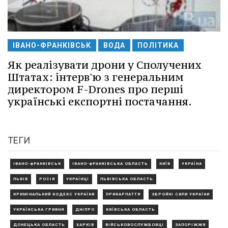
ІВАНО-ФРАНКІВСЬК
ВОДА
ПОЛІТИКА
Як реалізувати дрони у Сполучених
Штатах: інтерв'ю з генеральним
директором F-Drones про перші
українські експортні постачання.
ТЕГИ
ІВАНО-ФРАНКІВСЬК
ІВАНО-ФРАНКІВСЬКА ОБЛАСТЬ
КИЇВ
УКРАЇНА
ЛЬВІВ
РОСІЯ
УКРАЇНЦІ
ЛЬВІВСЬКА ОБЛАСТЬ
КРИМІНАЛЬНИЙ КОДЕКС УКРАЇНИ
ПРИКАРПАТТЯ
ЗБРОЙНІ СИЛИ УКРАЇНИ
УКРАЇНСЬКА ГРИВНЯ
ДНІПРО
КИЇВСЬКА ОБЛАСТЬ
ДОНЕЦЬКА ОБЛАСТЬ
ХАРКІВ
ВІЙСЬКОВОСЛУЖБОВЦІ
ЗАПОРІЖЖЯ