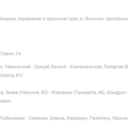
 обидное поражение в прошлом туре, а «Волынь» проигрыв
 Савич, 34
, Чайковский - Грицай, Белый - Хомченовский, Липартия (
Галюза, 81)
, Занев (Насонов, 82) - Изворану (Приндета, 46), Шандрук 
Савич
 Любенович - Симинин, Шиков, Изворану, Пилипчук, Насон