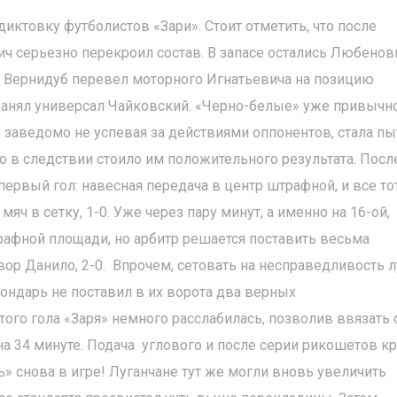
ктовку футболистов «Зари». Стоит отметить, что после
ч серьезно перекроил состав. В запасе остались Любенов
о Вернидуб перевел моторного Игнатьевича на позицию
 занял универсал Чайковский. «Черно-белые» уже привычн
» заведомо не успевая за действиями оппонентов, стала пы
 в следствии стоило им положительного результата. Посл
ервый гол: навесная передача в центр штрафной, и все то
ч в сетку, 1-0. Уже через пару минут, а именно на 16-ой,
афной площади, но арбитр решается поставить весьма
ор Данило, 2-0. Впрочем, сетовать на несправедливость л
ондарь не поставил в их ворота два верных
ого гола «Заря» немного расслабилась, позволив ввязать 
на 34 минуте. Подача углового и после серии рикошетов к
ь» снова в игре! Луганчане тут же могли вновь увеличить