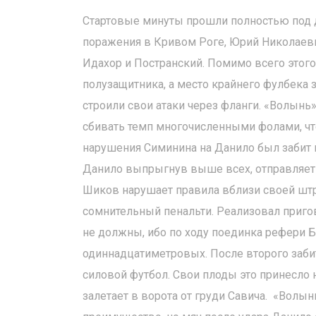
Стартовые минуты прошли полностью под ди
поражения в Кривом Роге, Юрий Николаеви
Идахор и Постранский. Помимо всего этог
полузащитника, а место крайнего фулбека
строили свои атаки через фланги. «Волынь
сбивать темп многочисленными фолами, что
нарушения Симинина на Данило был забит п
Данило выпрыгнув выше всех, отправляет мя
Шиков нарушает правила вблизи своей штр
сомнительный пенальти. Реализовал пригов
не должны, ибо по ходу поединка рефери Б
одиннадцатиметровых. После второго забит
силовой футбол. Свои плоды это принесло 
залетает в ворота от груди Савича. «Волын