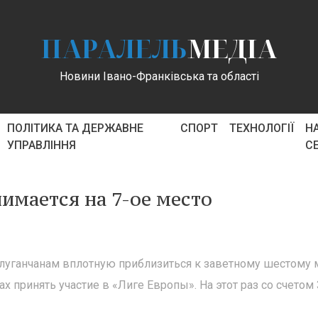
ПАРАЛЕЛЬ
МЕДІА
Новини Івано-Франківська та області
ПОЛІТИКА ТА ДЕРЖАВНЕ
СПОРТ
ТЕХНОЛОГІЇ
Н
УПРАВЛІННЯ
С
имается на 7-ое место
 луганчанам вплотную приблизиться к заветному шестому м
принять участие в «Лиге Европы». На этот раз со счетом 