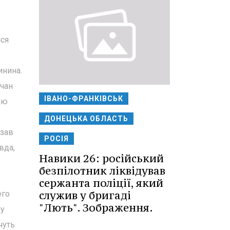
лся
инина.
чан
ІВАНО-ФРАНКІВСЬК
ию
ДОНЕЦЬКА ОБЛАСТЬ
азав
РОСІЯ
вда,
Навики 26: російський
безпілотник ліквідував
сержанта поліції, який
служив у бригаді
его
"Лють". Зображення.
ну
чуть