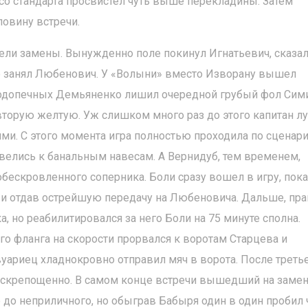
со стандарта просвистел чуть выше перекладины. Затем
овину встречи.
вели замены. Вынужденно поле покинул Игнатьевич, сказа
сто занял Любенович. У «Волыни» вместо Изворану вышел
подопечных Демьяненко лишил очередной грубый фол Сим
торую желтую. Уж слишком много раз до этого капитан лу
и. С этого момента игра полностью проходила по сценар
велись к банальным навесам. А Вернидуб, тем временем,
бескровленного соперника. Боли сразу вошел в игру, пок
и отдав острейшую передачу на Любеновича. Дальше, пра
а, но реабилитировался за него Боли на 75 минуте сполна.
о фланга на скорости прорвался к воротам Старцева и
вуариец хладнокровно отправил мяч в ворота. После треть
раскрепощенно. В самом конце встречи вышедший на заме
о до неприличного, но обыграв Бабыря один в один пробил 