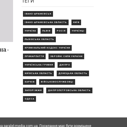
ТЕГИ
ІВАНО-ФРАНКІВСЬК
ІВАНО-ФРАНКІВСЬКА ОБЛАСТЬ
КИЇВ
УКРАЇНА
ЛЬВІВ
РОСІЯ
УКРАЇНЦІ
ЛЬВІВСЬКА ОБЛАСТЬ
на-
КРИМІНАЛЬНИЙ КОДЕКС УКРАЇНИ
ПРИКАРПАТТЯ
ЗБРОЙНІ СИЛИ УКРАЇНИ
УКРАЇНСЬКА ГРИВНЯ
ДНІПРО
КИЇВСЬКА ОБЛАСТЬ
ДОНЕЦЬКА ОБЛАСТЬ
ХАРКІВ
ВІЙСЬКОВОСЛУЖБОВЦІ
ЗАПОРІЖЖЯ
ДНІПРОПЕТРОВСЬКА ОБЛАСТЬ
ОДЕСА
а paralel-media.com.ua. Посилання має бути розміщене