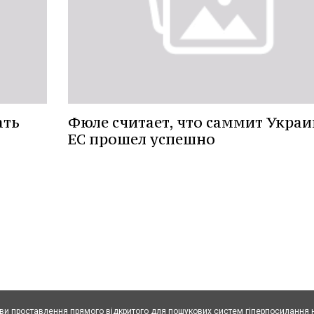
ать
Фюле считает, что саммит Украи
ЕС прошел успешно
ови проставлення прямого відкритого для пошукових систем гіперпосилання н