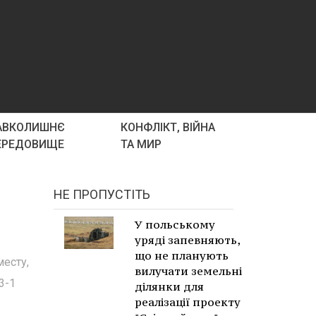
АВКОЛИШНЄ
КОНФЛІКТ, ВІЙНА
ЕРЕДОВИЩЕ
ТА МИР
НЕ ПРОПУСТІТЬ
У польському
уряді запевняють,
що не планують
есту,
вилучати земельні
3-1
ділянки для
реалізації проекту