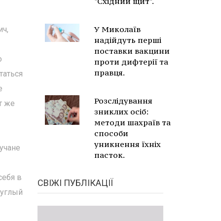
"Східний щит".
У Миколаїв
ич,
надійдуть перші
поставки вакцини
о
проти дифтерії та
правця.
таться
е
Розслідування
т же
зниклих осіб:
методи шахраїв та
способи
уникнення їхніх
учане
пасток.
себя в
СВІЖІ ПУБЛІКАЦІЇ
руглый