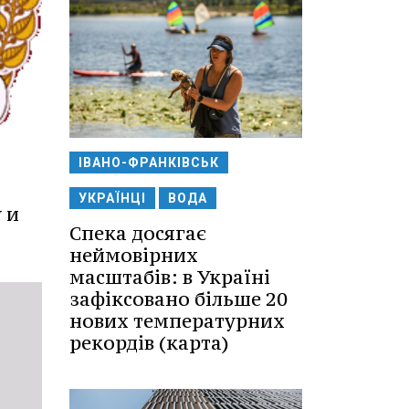
ІВАНО-ФРАНКІВСЬК
УКРАЇНЦІ
ВОДА
 и
Спека досягає
неймовірних
масштабів: в Україні
зафіксовано більше 20
нових температурних
рекордів (карта)