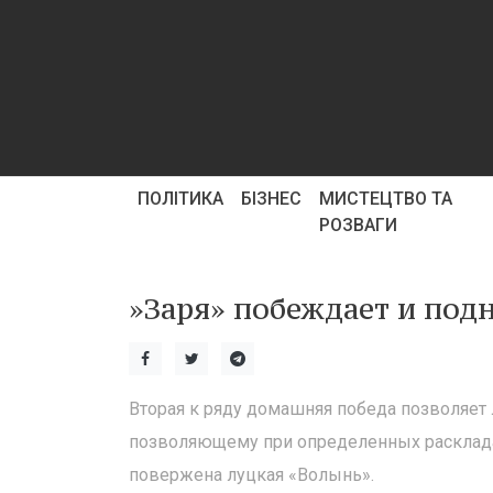
ПОЛІТИКА
БІЗНЕС
МИСТЕЦТВО ТА
РОЗВАГИ
»Заря» побеждает и подн
Вторая к ряду домашняя победа позволяет
позволяющему при определенных раскладах 
повержена луцкая «Волынь».