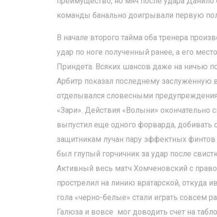
преимущество, но мяч после удара Данило 
команды банально доигрывали первую пол
В начале второго тайма оба тренера произ
удар по ноге полученный ранее, а его ме
Приндета. Всяких шансов даже на ничью 
Арбитр показал последнему заслуженную в
отделывался словесными предупреждениям
«Зари». Действия «Волыни» окончательно с
выпустил еще одного форварда, добивать о
защитникам лучан пару эффектных финтов 
был глупый горчичник за удар после свистк
Активный весь матч Хомченовский с правог
прострелил на линию вратарской, откуда и
гола «черно-белые» стали играть совсем 
Галюза и вовсе мог доводить счет на табл