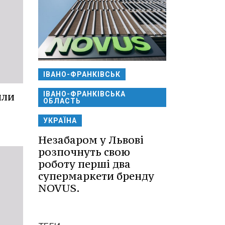
ІВАНО-ФРАНКІВСЬК
ІВАНО-ФРАНКІВСЬКА
или
ОБЛАСТЬ
УКРАЇНА
Незабаром у Львові
розпочнуть свою
роботу перші два
супермаркети бренду
NOVUS.