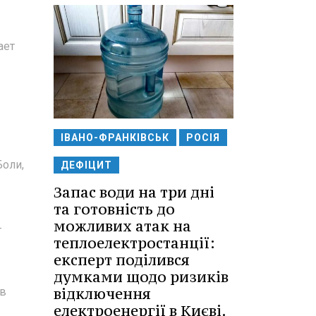
ает
ІВАНО-ФРАНКІВСЬК
РОСІЯ
Боли,
ДЕФІЦИТ
Запас води на три дні
та готовність до
можливих атак на
-
теплоелектростанції:
експерт поділився
думками щодо ризиків
відключення
ов
електроенергії в Києві.