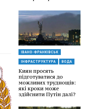
ІВАНО-ФРАНКІВСЬК
ІНФРАСТРУКТУРА
ВОДА
Киян просять
підготуватися до
можливих труднощів:
які кроки може
здійснити Путін далі?