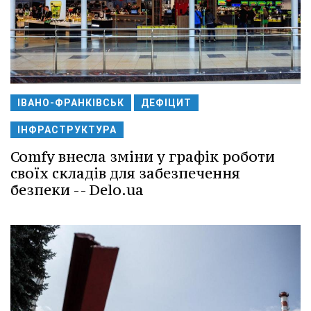
ІВАНО-ФРАНКІВСЬК
ДЕФІЦИТ
ІНФРАСТРУКТУРА
Comfy внесла зміни у графік роботи
своїх складів для забезпечення
безпеки -- Delo.ua