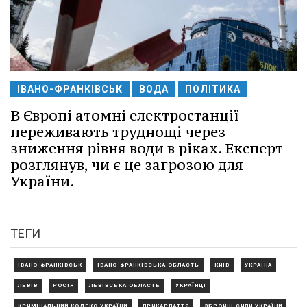
ІВАНО-ФРАНКІВСЬК
ВОДА
ПОЛІТИКА
В Європі атомні електростанції
переживають труднощі через
зниження рівня води в ріках. Експерт
розглянув, чи є це загрозою для
України.
ТЕГИ
ІВАНО-ФРАНКІВСЬК
ІВАНО-ФРАНКІВСЬКА ОБЛАСТЬ
КИЇВ
УКРАЇНА
ЛЬВІВ
РОСІЯ
ЛЬВІВСЬКА ОБЛАСТЬ
УКРАЇНЦІ
КРИМІНАЛЬНИЙ КОДЕКС УКРАЇНИ
ПРИКАРПАТТЯ
ЗБРОЙНІ СИЛИ УКРАЇНИ