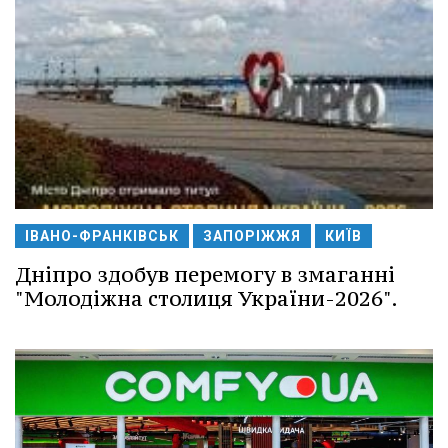
ІВАНО-ФРАНКІВСЬК
ЗАПОРІЖЖЯ
КИЇВ
Дніпро здобув перемогу в змаганні
"Молодіжна столиця України-2026".