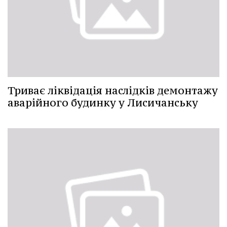
Триває ліквідація наслідків демонтажу
аварійного будинку у Лисичанську