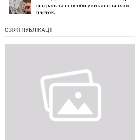
шахраїв та способи уникнення їхніх
пасток.
СВІЖІ ПУБЛІКАЦІЇ