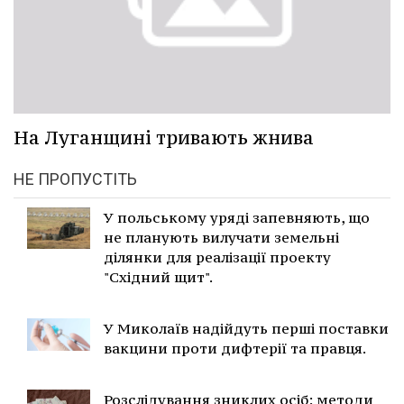
На Луганщині тривають жнива
НЕ ПРОПУСТІТЬ
У польському уряді запевняють, що
не планують вилучати земельні
ділянки для реалізації проекту
"Східний щит".
У Миколаїв надійдуть перші поставки
вакцини проти дифтерії та правця.
Розслідування зниклих осіб: методи