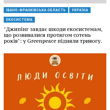
ІВАНО-ФРАНКІВСЬКА ОБЛАСТЬ
УКРАЇНА
ЕКОСИСТЕМА
"Джипінг завдає шкоди екосистемам,
що розвивалися протягом сотень
років": у Greenpeace підняли тривогу.