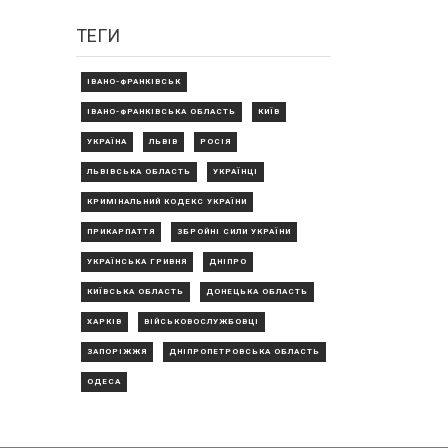
ТЕГИ
ІВАНО-ФРАНКІВСЬК
ІВАНО-ФРАНКІВСЬКА ОБЛАСТЬ
КИЇВ
УКРАЇНА
ЛЬВІВ
РОСІЯ
ЛЬВІВСЬКА ОБЛАСТЬ
УКРАЇНЦІ
КРИМІНАЛЬНИЙ КОДЕКС УКРАЇНИ
ПРИКАРПАТТЯ
ЗБРОЙНІ СИЛИ УКРАЇНИ
УКРАЇНСЬКА ГРИВНЯ
ДНІПРО
КИЇВСЬКА ОБЛАСТЬ
ДОНЕЦЬКА ОБЛАСТЬ
ХАРКІВ
ВІЙСЬКОВОСЛУЖБОВЦІ
ЗАПОРІЖЖЯ
ДНІПРОПЕТРОВСЬКА ОБЛАСТЬ
ОДЕСА