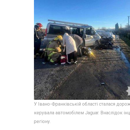
У Івано-Франківській області сталася дорож
керувала автомобілем Jaguar. Внаслідок ін
регіону.