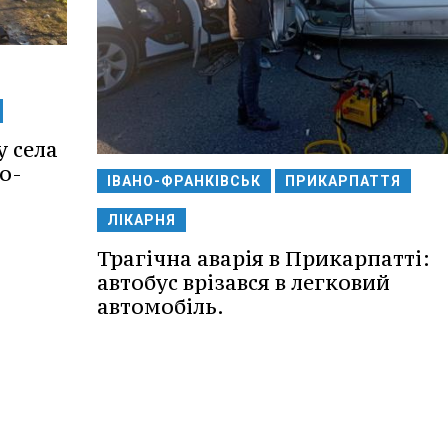
у села
о-
ІВАНО-ФРАНКІВСЬК
ПРИКАРПАТТЯ
ЛІКАРНЯ
Трагічна аварія в Прикарпатті:
автобус врізався в легковий
автомобіль.