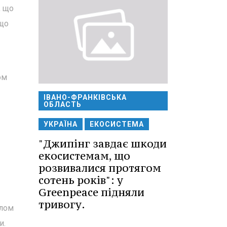
, що
 що
ом
ІВАНО-ФРАНКІВСЬКА
ОБЛАСТЬ
УКРАЇНА
ЕКОСИСТЕМА
"Джипінг завдає шкоди
екосистемам, що
розвивалися протягом
сотень років": у
Greenpeace підняли
тривогу.
елом
и.