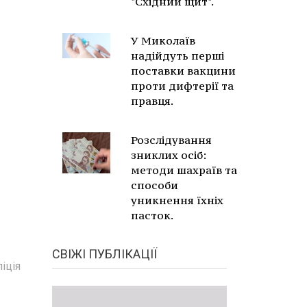
"Східний щит".
У Миколаїв
надійдуть перші
поставки вакцини
проти дифтерії та
правця.
Розслідування
зниклих осіб:
методи шахраїв та
способи
уникнення їхніх
пасток.
СВІЖІ ПУБЛІКАЦІЇ
іція