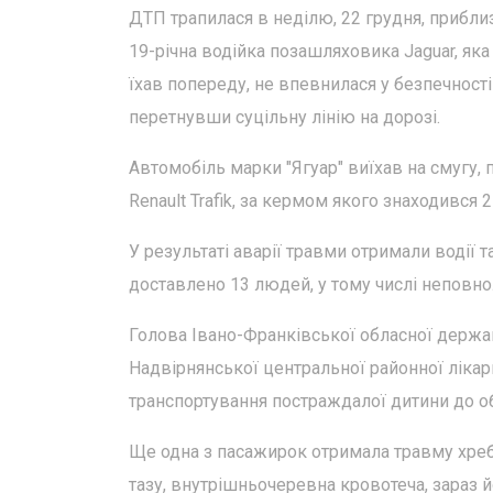
ДТП трапилася в неділю, 22 грудня, приблиз
19-річна водійка позашляховика Jaguar, яка
їхав попереду, не впевнилася у безпечност
перетнувши суцільну лінію на дорозі.
Автомобіль марки "Ягуар" виїхав на смугу, 
Renault Trafik, за кермом якого знаходився
У результаті аварії травми отримали водії
доставлено 13 людей, у тому числі неповнол
Голова Івано-Франківської обласної держав
Надвірнянської центральної районної лікар
транспортування постраждалої дитини до об
Ще одна з пасажирок отримала травму хребт
тазу, внутрішньочеревна кровотеча, зараз 