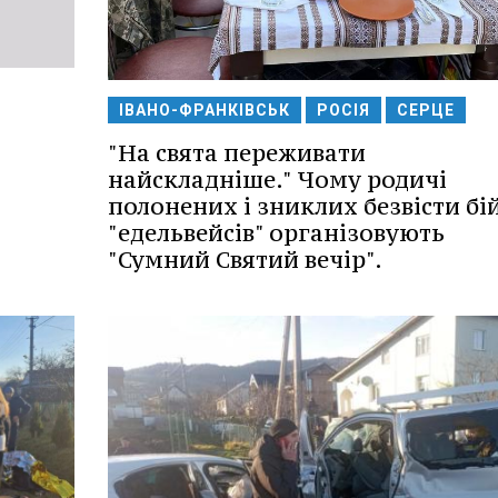
ІВАНО-ФРАНКІВСЬК
РОСІЯ
СЕРЦЕ
"На свята переживати
найскладніше." Чому родичі
полонених і зниклих безвісти бі
"едельвейсів" організовують
"Сумний Святий вечір".