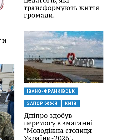
педагогів, які
трансформують життя
громади.
 и
ІВАНО-ФРАНКІВСЬК
ЗАПОРІЖЖЯ
КИЇВ
Дніпро здобув
перемогу в змаганні
"Молодіжна столиця
України-2026".