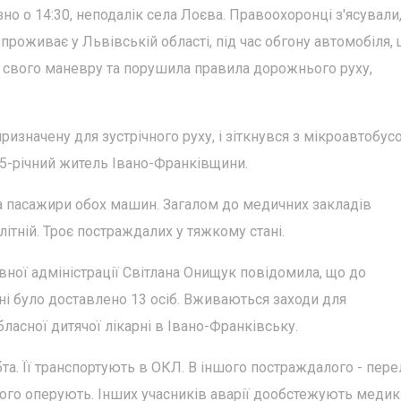
но о 14:30, неподалік села Лоєва. Правоохоронці з'ясували
 проживає у Львівській області, під час обгону автомобіля,
і свого маневру та порушила правила дорожнього руху,
призначену для зустрічного руху, і зіткнувся з мікроавтобус
 25-річний житель Івано-Франківщини.
 та пасажири обох машин. Загалом до медичних закладів
ітній. Троє постраждалих у тяжкому стані.
ної адміністрації Світлана Онищук повідомила, що до
ні було доставлено 13 осіб. Вживаються заходи для
ласної дитячої лікарні в Івано-Франківську.
а. Її транспортують в ОКЛ. В іншого постраждалого - пер
його оперують. Інших учасників аварії дообстежують медик