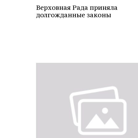
Верховная Рада приняла
долгожданные законы