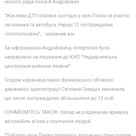
міської ради Зіновій Андрійович.
"Жахлива ДТП сталася сьогодні у селі Лоєва за участю
легковика та автобуса. Наразі 12 постраждалих
госпіталізовані", - зазначив він.
За інформацією Андрійовича, потерпілих було
направлено на лікування до КНП "Надвірнянська
центральна районна лікарня".
Згодом керівниця Івано-Франківської обласної
державної адміністрації Світлана Онищук зазначила,
що число постраждалих збільшилося до 13 осіб.
ОЗНАЙОМТЕСЬ ТАКОЖ: Напад на різдвяному ярмарку -
автомобіль в'їхав у скупчення людей.
"Поблизу села Лоєва трапилась дорожньо-транспортна