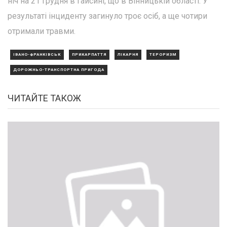
ніч на 21 грудня в Гайсині, що в Вінницькій області. У
результаті інциденту загинуло троє осіб, а ще чотири
отримали травми.
ІВАНО-ФРАНКІВСЬК
ПРИКАРПАТТЯ
ЛІКАРНЯ
ТЕРОРИЗМ
ДОРОЖНЬО-ТРАНСПОРТНА ПРИГОДА
ЧИТАЙТЕ ТАКОЖ