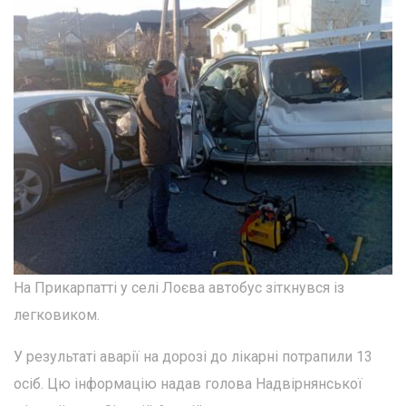
На Прикарпатті у селі Лоєва автобус зіткнувся із
легковиком.
У результаті аварії на дорозі до лікарні потрапили 13
осіб. Цю інформацію надав голова Надвірнянської