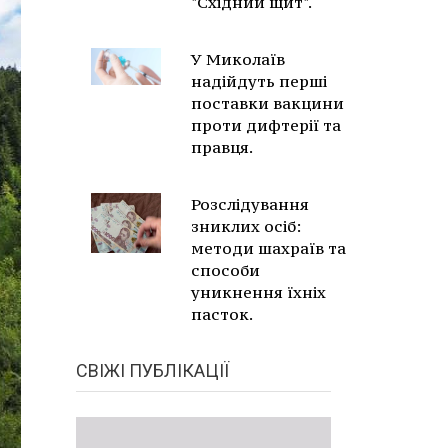
"Східний щит".
У Миколаїв
надійдуть перші
поставки вакцини
проти дифтерії та
правця.
Розслідування
зниклих осіб:
методи шахраїв та
способи
уникнення їхніх
пасток.
СВІЖІ ПУБЛІКАЦІЇ