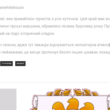
inwhitehouse
, яка приваблює туристів з усіх куточків. Цей край має в
ичні гірські вершини, обрамлені лісами, бурхливу річку Пру
й на події історичний спадок.
і сезони, адже тут завжди відчувається неповторна атмос
 пейзажами, це місце пропонує безліч інших цікавих локац
ТУРИЗМ
КАНАЛ