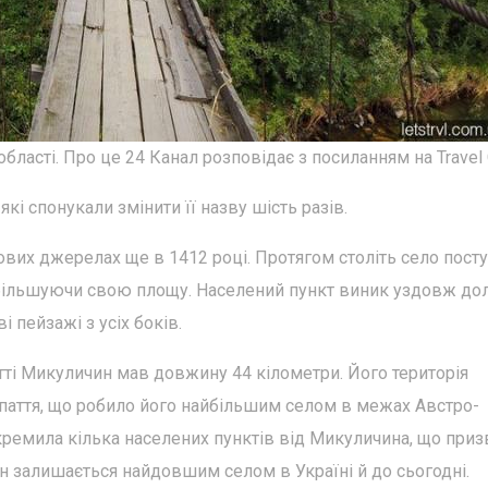
бласті. Про це 24 Канал розповідає з посиланням на Travel 
кі спонукали змінити її назву шість разів.
вих джерелах ще в 1412 році. Протягом століть село пост
збільшуючи свою площу. Населений пункт виник уздовж до
і пейзажі з усіх боків.
літті Микуличин мав довжину 44 кілометри. Його територія
рпаття, що робило його найбільшим селом в межах Австро-
окремила кілька населених пунктів від Микуличина, що при
н залишається найдовшим селом в Україні й до сьогодні.