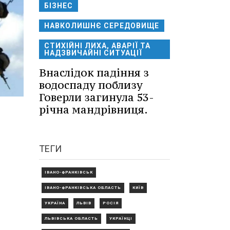
БІЗНЕС
НАВКОЛИШНЄ СЕРЕДОВИЩЕ
СТИХІЙНІ ЛИХА, АВАРІЇ ТА
НАДЗВИЧАЙНІ СИТУАЦІЇ
Внаслідок падіння з
водоспаду поблизу
Говерли загинула 53-
річна мандрівниця.
ТЕГИ
ІВАНО-ФРАНКІВСЬК
ІВАНО-ФРАНКІВСЬКА ОБЛАСТЬ
КИЇВ
УКРАЇНА
ЛЬВІВ
РОСІЯ
ЛЬВІВСЬКА ОБЛАСТЬ
УКРАЇНЦІ