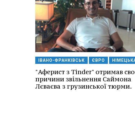
ІВАНО-ФРАНКІВСЬК
ЄВРО
НІМЕЦЬК
"Аферист з Tinder" отримав св
причини звільнення Саймона
Лєваєва з грузинської тюрми.