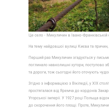
Це село - Микуличин в Івано-Франківській о
На тему найдовшої вулиці Києва та причин, я
Перший раз Микуличин згадується у письмо
поглинало навколишні хутори, поступово 
та дороги, тож сьогодні його оточують чудов
Згідно з інформацією з Вікіпедії, у XIX сто
простягалася від Яремча до кордонів Зака
Угорської імперії. У 1927 році Польща від
до скорочення його площі. Проте, Микуличи