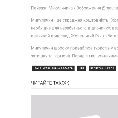
Пейзажі Микуличина / Зображення @mounta
Микуличин - це справжня коштовність Карпат
необхідне для незабутнього відпочинку: вел
величний водоспад Женецький Гук та багати
Микуличин щороку приваблює туристів у вс
затишку та гармонії. Поряд з мальовничими
ІВАНО-ФРАНКІВСЬКА ОБЛАСТЬ
КИЇВ
КАРПАТСЬКІ ГОРИ
ЧИТАЙТЕ ТАКОЖ