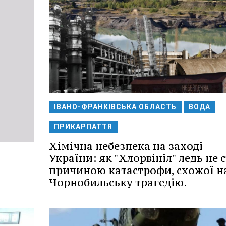
ІВАНО-ФРАНКІВСЬКА ОБЛАСТЬ
ВОДА
ПРИКАРПАТТЯ
Хімічна небезпека на заході
України: як "Хлорвініл" ледь не 
причиною катастрофи, схожої н
Чорнобильську трагедію.