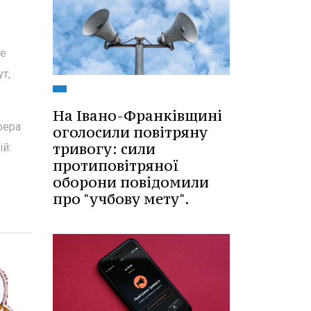
се
т,
На Івано-Франківщині
фера
оголосили повітряну
тривогу: сили
ій:
протиповітряної
оборони повідомили
про "учбову мету".