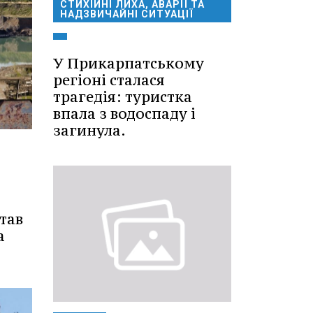
СТИХІЙНІ ЛИХА, АВАРІЇ ТА
НАДЗВИЧАЙНІ СИТУАЦІЇ
У Прикарпатському
регіоні сталася
трагедія: туристка
впала з водоспаду і
загинула.
став
а