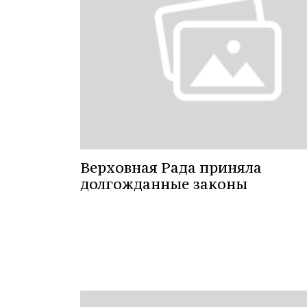
Верховная Рада приняла
долгожданные законы