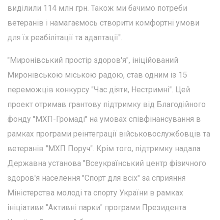
виділили 114 млн грн. Також ми бачимо потреби
ветеранів і намагаємось створити комфортні умови
для їх реабілітації та адаптації".
"Миронівський простір здоров'я", ініційований
Миронівською міською радою, став одним із 15
переможців конкурсу "Час діяти, Нестримні". Цей
проект отримав грантову підтримку від Благодійного
фонду "МХП-Громаді" на умовах співфінансування в
рамках програми реінтеграції військовослужбовців та
ветеранів "МХП Поруч". Крім того, підтримку надала
Державна установа "Всеукраїнський центр фізичного
здоров'я населення "Спорт для всіх" за сприяння
Міністерства молоді та спорту України в рамках
ініціативи "Активні парки" програми Президента