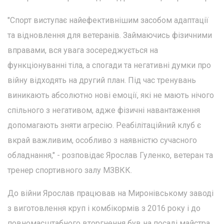
"Спорт виступає найефективнішим засобом адаптації
та відновлення для ветеранів. Займаючись фізичними
вправами, вся увага зосереджується на
функціонуванні тіла, а спогади та негативні думки про
війну відходять на другий план. Під час тренувань
виникають абсолютно нові емоції, які не мають нічого
спільного з негативом, адже фізичні навантаження
допомагають зняти агресію. Реабілітаційний клуб є
вкрай важливим, особливо з наявністю сучасного
обладнання," - розповідає Ярослав Гуленко, ветеран та
тренер спортивного залу МЗВКК.
До війни Ярослав працював на Миронівському заводі
з виготовлення круп і комбікормів з 2016 року і до
повномасштабного вторгнення був на посаді майстра