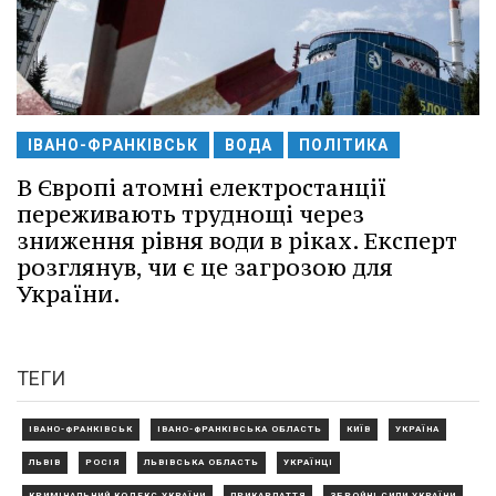
ІВАНО-ФРАНКІВСЬК
ВОДА
ПОЛІТИКА
В Європі атомні електростанції
переживають труднощі через
зниження рівня води в ріках. Експерт
розглянув, чи є це загрозою для
України.
ТЕГИ
ІВАНО-ФРАНКІВСЬК
ІВАНО-ФРАНКІВСЬКА ОБЛАСТЬ
КИЇВ
УКРАЇНА
ЛЬВІВ
РОСІЯ
ЛЬВІВСЬКА ОБЛАСТЬ
УКРАЇНЦІ
КРИМІНАЛЬНИЙ КОДЕКС УКРАЇНИ
ПРИКАРПАТТЯ
ЗБРОЙНІ СИЛИ УКРАЇНИ