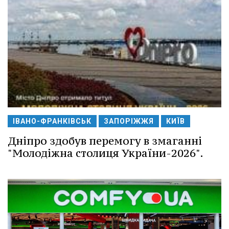
ІВАНО-ФРАНКІВСЬК
ЗАПОРІЖЖЯ
КИЇВ
Дніпро здобув перемогу в змаганні
"Молодіжна столиця України-2026".