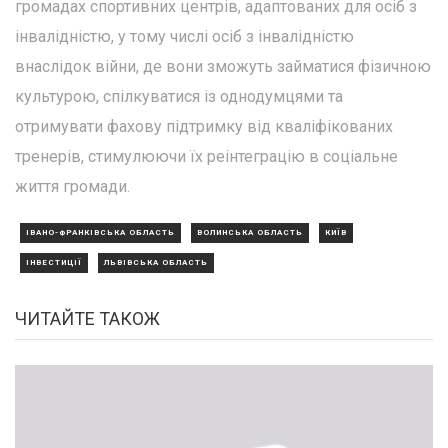
громадах спортивних центрів, адаптованих для осіб з
інвалідністю, у тому числі осіб з інвалідністю
внаслідок війни, де вони зможуть займатися фізичною
культурою, спілкуватися із однодумцями та
отримувати фахову підтримку від кваліфікованих
тренерів, стимулюючи їх реінтеграцію в соціальне
життя громади.
ІВАНО-ФРАНКІВСЬКА ОБЛАСТЬ
ВОЛИНСЬКА ОБЛАСТЬ
КИЇВ
ІНВЕСТИЦІЇ
ЛЬВІВСЬКА ОБЛАСТЬ
ЧИТАЙТЕ ТАКОЖ