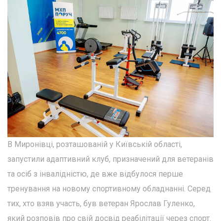
В Миронівці, розташованій у Київській області,
запустили адаптивний клуб, призначений для ветеранів
та осіб з інвалідністю, де вже відбулося перше
тренування на новому спортивному обладнанні. Серед
тих, хто взяв участь, був ветеран Ярослав Гуленко,
який розповів про свій досвід реабілітації через спорт.