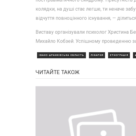
колядки, на душі стає легше, ти неначе заб
відчуття повноцінного існування, — ділиться 
Виставу організували психолог Христина Бен
Михайло Кобзей. Успішному проведенню за
ІВАНО-ФРАНКІВСЬКА ОБЛАСТЬ
ЛІКАРНЯ
ЕТНОГРАФІЯ
ЧИТАЙТЕ ТАКОЖ