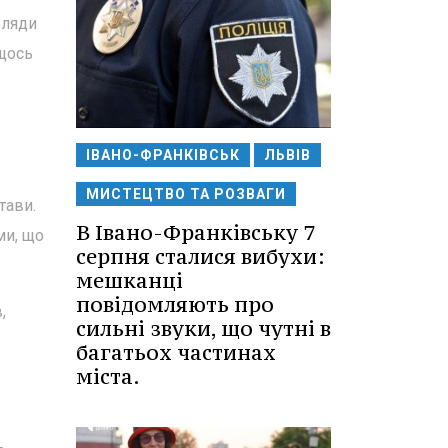
оляди
 щось
ІВАНО-ФРАНКІВСЬК
ЛЬВІВ
МИСТЕЦТВО ТА РОЗВАГИ
тави.
В Івано-Франківську 7
ми, що
серпня сталися вибухи:
мешканці
повідомляють про
,
сильні звуки, що чутні в
багатьох частинах
міста.
ь