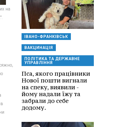
их на
".
ІВАНО-ФРАНКІВСЬК
ВАКЦИНАЦІЯ
ПОЛІТИКА ТА ДЕРЖАВНЕ
УПРАВЛІННЯ
сяжно,
Пса, якого працівники
ло
Нової пошти вигнали
на спеку, виявили -
йому надали їжу та
а
забрали до себе
 в
додому.
ни