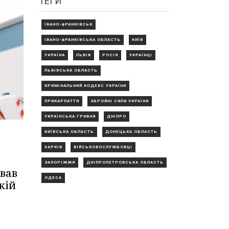
ТЕГИ
ІВАНО-ФРАНКІВСЬК
ІВАНО-ФРАНКІВСЬКА ОБЛАСТЬ
КИЇВ
УКРАЇНА
ЛЬВІВ
РОСІЯ
УКРАЇНЦІ
ЛЬВІВСЬКА ОБЛАСТЬ
КРИМІНАЛЬНИЙ КОДЕКС УКРАЇНИ
ПРИКАРПАТТЯ
ЗБРОЙНІ СИЛИ УКРАЇНИ
УКРАЇНСЬКА ГРИВНЯ
ДНІПРО
КИЇВСЬКА ОБЛАСТЬ
ДОНЕЦЬКА ОБЛАСТЬ
ХАРКІВ
ВІЙСЬКОВОСЛУЖБОВЦІ
ЗАПОРІЖЖЯ
ДНІПРОПЕТРОВСЬКА ОБЛАСТЬ
вав
ОДЕСА
кій