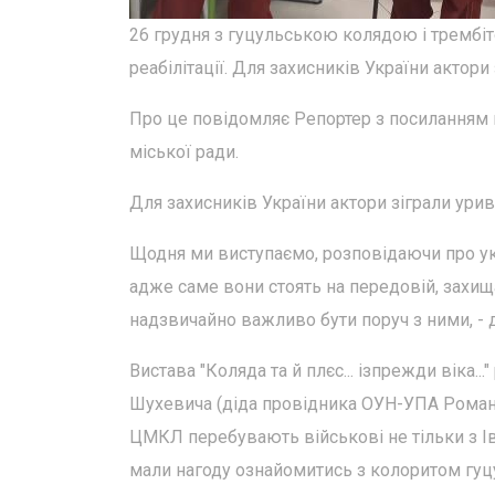
26 грудня з гуцульською колядою і трембіт
реабілітації. Для захисників України актори з
Про це повідомляє Репортер з посиланням 
міської ради.
Для захисників України актори зіграли уривок
Щодня ми виступаємо, розповідаючи про ук
адже саме вони стоять на передовій, захищ
надзвичайно важливо бути поруч з ними, - д
Вистава "Коляда та й плєс... ізпрежди віка
Шухевича (діда провідника ОУН-УПА Романа Ш
ЦМКЛ перебувають військові не тільки з Ів
мали нагоду ознайомитись з колоритом гуц