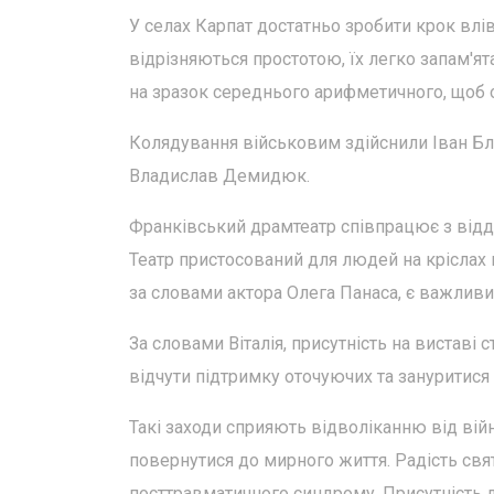
У селах Карпат достатньо зробити крок влів
відрізняються простотою, їх легко запам'ят
на зразок середнього арифметичного, щоб о
Колядування військовим здійснили Іван Блі
Владислав Демидюк.
Франківський драмтеатр співпрацює з відд
Театр пристосований для людей на кріслах 
за словами актора Олега Панаса, є важливи
За словами Віталія, присутність на виставі 
відчути підтримку оточуючих та зануритися
Такі заходи сприяють відволіканню від ві
повернутися до мирного життя. Радість свя
посттравматичного синдрому. Присутність 