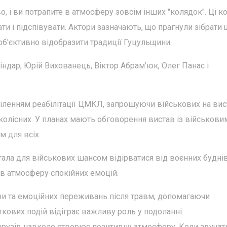
о, і ви потрапите в атмосферу зовсім інших "колядок". Ці к
ати і підспівувати. Актори зазначають, що прагнули зібрати
б'єктивно відобразити традиції Гуцульщини.
ндар, Юрій Вихованець, Віктор Абрам'юк, Олег Панас і
іленням реабілітації ЦМКЛ, запрошуючи військових на вис
колісних. У планах мають обговорення вистав із військови
м для всіх.
стала для військових шансом відірватися від воєнних буднів
 в атмосферу спокійних емоцій.
йни та емоційних переживань після травм, допомагаючи
ткових подій відіграє важливу роль у подоланні
друзів навколо створює позитивну атмосферу. Коли звучат