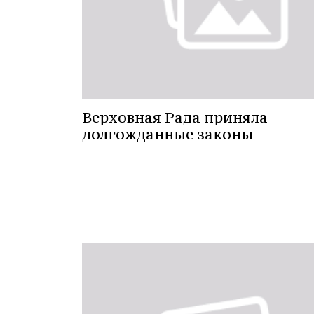
Верховная Рада приняла
долгожданные законы