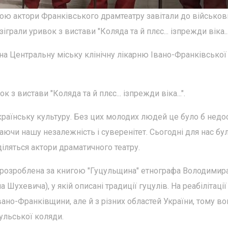
ою актори Франківського драмтеатру завітали до військов
іграли уривок з вистави "Коляда та й плєс... ізпрежди віка...
на Центральну міську клінічну лікарню Івано-Франківської
 з вистави "Коляда та й плєс... ізпрежди віка...".
раїнську культуру. Без цих молодих людей це було б недо
аючи нашу незалежність і суверенітет. Сьогодні для нас бу
іляться актори драматичного театру.
..." розроблена за книгою "Гуцульщина" етнографа Володимир
ухевича), у якій описані традиції гуцулів. На реабілітації
ано-Франківщини, але й з різних областей України, тому во
ульської коляди.