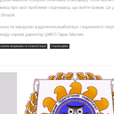
уваєш про свої проблеми і відчуваєш, що життя триває. Це 
Віталій.
ько та завідувач відділення реабілітації і відновного ліку
ходу сприяв директор ЦМКЛ Тарас Масляк.
ФІЗИЧНА МЕДИЦИНА ТА РЕАБІЛІТАЦІЯ
ГУЦУЛЬЩИНА