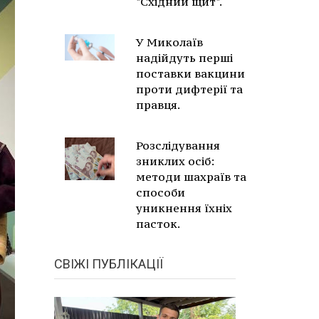
"Східний щит".
У Миколаїв
надійдуть перші
поставки вакцини
проти дифтерії та
правця.
Розслідування
зниклих осіб:
методи шахраїв та
способи
уникнення їхніх
пасток.
СВІЖІ ПУБЛІКАЦІЇ