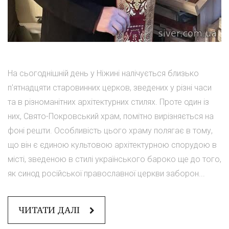
На сьогоднішній день у Ніжині налічується близько
п'ятнадцяти старовинних церков, зведених у різні часи
та в різноманітних архітектурних стилях. Проте один із
них, Свято-Покровський храм, помітно вирізняється на
фоні решти. Особливість цього храму полягає в тому,
що він є єдиною культовою архітектурною спорудою в
місті, зведеною в стилі українського бароко ще до того,
як синод російської православної церкви заборон...
ЧИТАТИ ДАЛІ