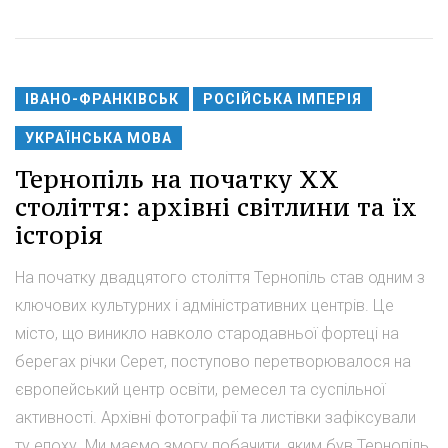
ІВАНО-ФРАНКІВСЬК
РОСІЙСЬКА ІМПЕРІЯ
УКРАЇНСЬКА МОВА
Тернопіль на початку XX
століття: архівні світлини та їх
історія
На початку двадцятого століття Тернопіль став одним з
ключових культурних і адміністративних центрів. Це
місто, що виникло навколо стародавньої фортеці на
берегах річки Серет, поступово перетворювалося на
європейський центр освіти, ремесел та суспільної
активності. Архівні фотографії та листівки зафіксували
ту епоху. Ми маємо змогу побачити, яким був Тернопіль