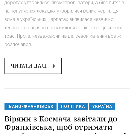
дорогах утворилися кілометрові затори, а біля витягів і
на популярних локаціях утворилися великі черги. Ця
зима в українських Карпатах виявилася незвично
теплою, що значно позначилося на підготовці лижних
трас. Проте, незважаючи на це, сезон катання все ж
розпочався, ...
ЧИТАТИ ДАЛІ
ІВАНО-ФРАНКІВСЬК
ПОЛІТИКА
УКРАЇНА
Віряни з Космача завітали до
Франківська, щоб отримати