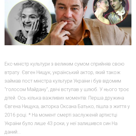
Екс-міністр культури з великим сумом сприйняв свою
втрату. Євген Нищук, український актор, який також
займав пост міністра культури України і був відомим
"голосом Майдану", двічі вступав у шлюб. У нього троє
дітей. Ось кілька важливих моментів: Перша дружина
Євгена Нищука, акторка Оксана Батько, пішла з життя у
2016 році. * На момент смерті заслуженій артистці
України було лише 43 роки, у неї залишився син На
даний...