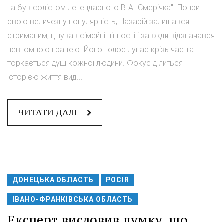
та був солістом легендарного ВІА "Смерічка". Попри
свою величезну популярність, Назарій залишався
стриманим, цінував сімейні цінності і завжди відзначався
невтомною працею. Його голос лунає крізь час та
торкається душ кожної людини. Фокус ділиться
історією життя вид...
ЧИТАТИ ДАЛІ
ДОНЕЦЬКА ОБЛАСТЬ
РОСІЯ
ІВАНО-ФРАНКІВСЬКА ОБЛАСТЬ
Експерт висловив думку, що