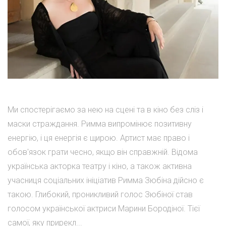
Ми спостерігаємо за нею на сцені та в кіно без сліз і
маски страждання. Римма випромінює позитивну
енергію, і ця енергія є щирою. Артист має право і
обов'язок грати чесно, якщо він справжній. Відома
українська акторка театру і кіно, а також активна
учасниця соціальних ініціатив Римма Зюбіна дійсно є
такою. Глибокий, проникливий голос Зюбіної став
голосом української актриси Марини Бородіної. Тієї
самої, яку прирекл...