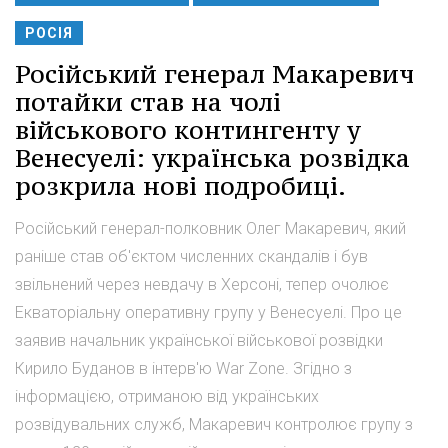
РОСІЯ
Російський генерал Макаревич
потайки став на чолі
військового контингенту у
Венесуелі: українська розвідка
розкрила нові подробиці.
Російський генерал-полковник Олег Макаревич, який
раніше став об'єктом численних скандалів і був
звільнений через невдачу в Херсоні, тепер очолює
Екваторіальну оперативну групу у Венесуелі. Про це
заявив начальник української військової розвідки
Кирило Буданов в інтерв'ю War Zone. Згідно з
інформацією, отриманою від українських
розвідувальних служб, Макаревич контролює групу з