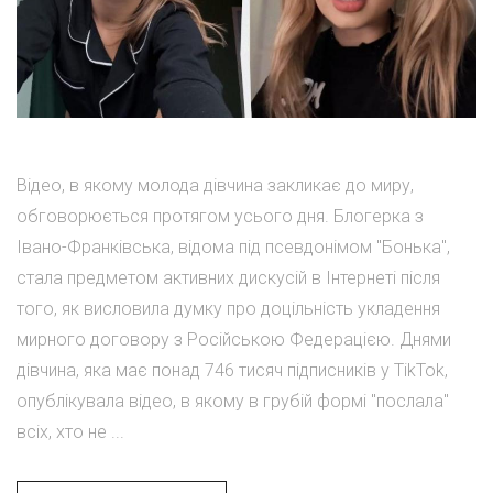
Відео, в якому молода дівчина закликає до миру,
обговорюється протягом усього дня. Блогерка з
Івано-Франківська, відома під псевдонімом "Бонька",
стала предметом активних дискусій в Інтернеті після
того, як висловила думку про доцільність укладення
мирного договору з Російською Федерацією. Днями
дівчина, яка має понад 746 тисяч підписників у TikTok,
опублікувала відео, в якому в грубій формі "послала"
всіх, хто не ...