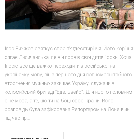
Ігор Рижков святкує своє п’ятдесятиріччя. Його коріння
сягає Лисичанська, де він провів свої дитячі роки. Хоча
Ігорю все ще важко переходити з російської на
українську мову, він з першого дня повномасштабного
вторгнення мужньо захищає Україну, служачи в
коломийській бригаді "Едельвейс". Для нього головним
є не мова, а те, що ти на боці своєї країни. Його
розповідь була зафіксована Репортером на Донеччині
під час пр...