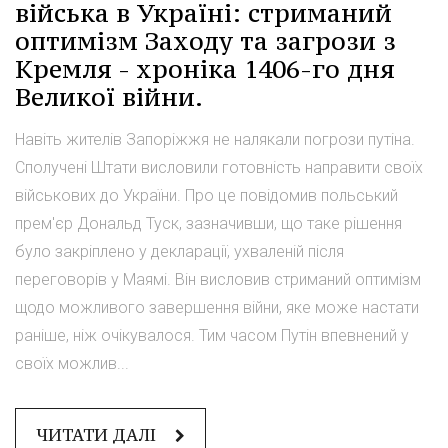
війська в Україні: стриманий
оптимізм Заходу та загрози з
Кремля - хроніка 1406-го дня
Великої війни.
Навіть жителів Запоріжжя не налякали погрози путіна.
Сполучені Штати висловили готовність направити своїх
військових до України. Про це повідомив польський
прем'єр Дональд Туск, зазначивши, що таке рішення
було закріплено у декларації, ухваленій після
переговорів у Маямі. Він висловив стриманий оптимізм
щодо можливого завершення війни, яке може настати
раніше, ніж очікувалося. Тим часом Путін впевнений у
своїх можлив...
ЧИТАТИ ДАЛІ