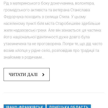
Рід з материнського боку донеччанина, волонтера,
громадського активіста та ветерана Станіслава
Федорчука походить з селища Стила. У цьому
населеному пункті біля міста Старобешеве здебільше
жили надазовські греки. Але він зізнається: ця частина
його національної ідентичності дуже довго була
утаємничена та не проговорена. Попри те, що дід часто
возив хлопця у рідне село, розповідав про традиції та
знайомив з родичами...
ЧИТАТИ ДАЛІ
ІВАНО-ФРАНКІВСЬК
ДОНЕЦЬКА ОБЛАСТЬ