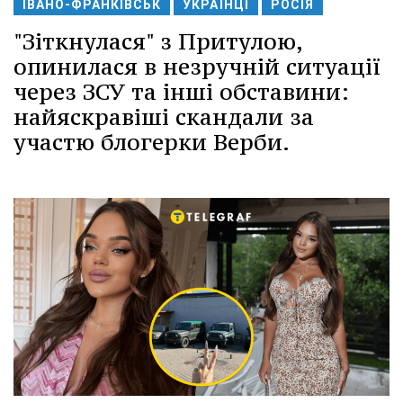
ІВАНО-ФРАНКІВСЬК
УКРАЇНЦІ
РОСІЯ
"Зіткнулася" з Притулою,
опинилася в незручній ситуації
через ЗСУ та інші обставини:
найяскравіші скандали за
участю блогерки Верби.