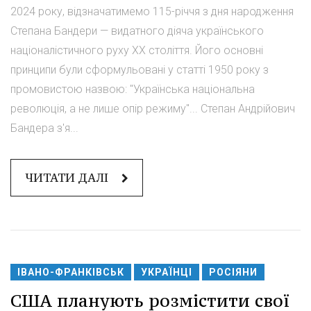
2024 року, відзначатимемо 115-річчя з дня народження
Степана Бандери — видатного діяча українського
націоналістичного руху XX століття. Його основні
принципи були сформульовані у статті 1950 року з
промовистою назвою: "Українська національна
революція, а не лише опір режиму"... Степан Андрійович
Бандера з'я...
ЧИТАТИ ДАЛІ
ІВАНО-ФРАНКІВСЬК
УКРАЇНЦІ
РОСІЯНИ
США планують розмістити свої