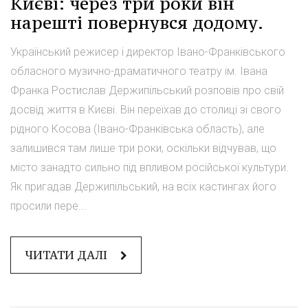
Києві: через три роки він
нарешті повернувся додому.
Український режисер і директор Івано-Франківського
обласного музично-драматичного театру ім. Івана
Франка Ростислав Держипільський розповів про свій
досвід життя в Києві. Він переїхав до столиці зі свого
рідного Косова (Івано-Франківська область), але
залишився там лише три роки, оскільки відчував, що
місто занадто сильно під впливом російської культури.
Як пригадав Держипільський, на всіх кастингах його
просили пере...
ЧИТАТИ ДАЛІ