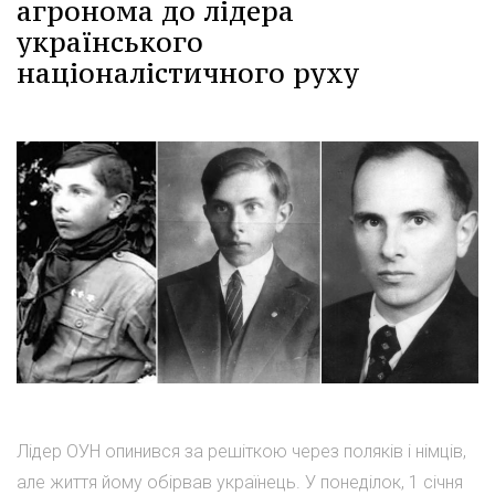
агронома до лідера
українського
націоналістичного руху
Лідер ОУН опинився за решіткою через поляків і німців,
але життя йому обірвав українець. У понеділок, 1 січня