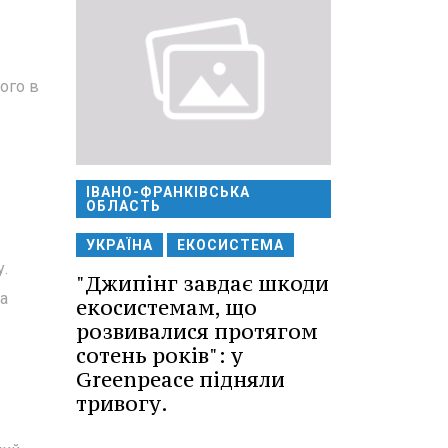
ого в
ІВАНО-ФРАНКІВСЬКА
ОБЛАСТЬ
УКРАЇНА
ЕКОСИСТЕМА
у.
"Джипінг завдає шкоди
та
екосистемам, що
розвивалися протягом
сотень років": у
Greenpeace підняли
тривогу.