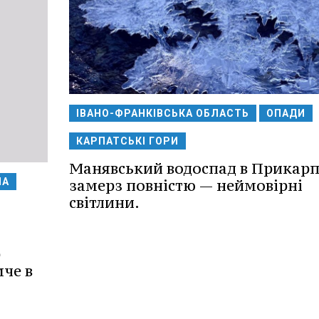
ІВАНО-ФРАНКІВСЬКА ОБЛАСТЬ
ОПАДИ
КАРПАТСЬКІ ГОРИ
Манявський водоспад в Прикарп
замерз повністю — неймовірні
НА
світлини.
р
че в