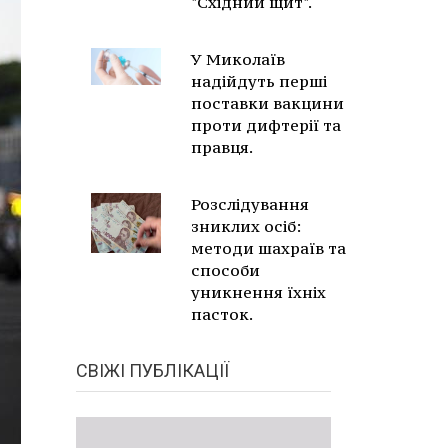
"Східний щит".
У Миколаїв
надійдуть перші
поставки вакцини
проти дифтерії та
правця.
Розслідування
зниклих осіб:
методи шахраїв та
способи
уникнення їхніх
пасток.
СВІЖІ ПУБЛІКАЦІЇ