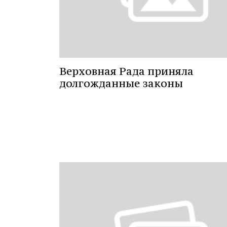
Верховная Рада приняла
долгожданные законы