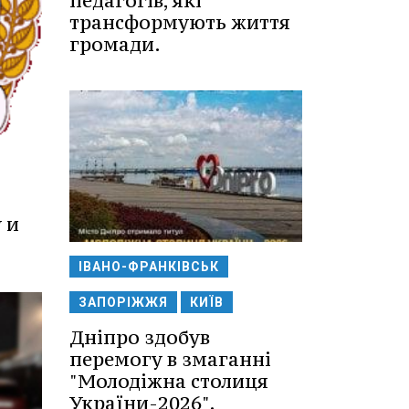
педагогів, які
трансформують життя
громади.
 и
ІВАНО-ФРАНКІВСЬК
ЗАПОРІЖЖЯ
КИЇВ
Дніпро здобув
перемогу в змаганні
"Молодіжна столиця
України-2026".