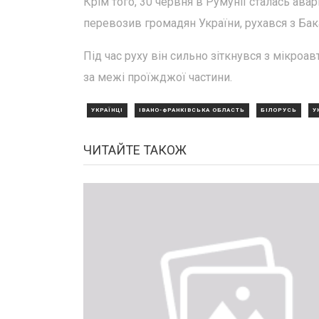
Крім того, 30 червня в Румунії сталась авар
перевозив громадян України, рухався з Ба
Під час руху він сильно зіткнувся з мікроав
за межі проїжджої частини.
УКРАЇНЦІ
ІВАНО-ФРАНКІВСЬКА ОБЛАСТЬ
БІЛОРУСЬ
У
ЧИТАЙТЕ ТАКОЖ