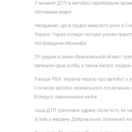
У момент ДТП в автобусі перебували пасажир
обставини аварії.
Нагадаємо, що в грудні минулого року в Сло
Україні. Через складні погодні умови трансп
постраждали пасажири.
29 грудня в Івано-Франківській області тра
загинула одна особа, а також багато людей
Раніше РБК-Україна писало про автобус з ук
Спочатку автобус міжміського сполучення, 
Білорусі, перекинувся на бік.
Інша ДТП трапилася одразу після того, як н
в'їхав у машину Добровільної пожежної к