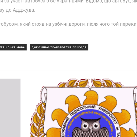
ія за участі автобуса з 60 українцями. Відомо, що автобус, я
кау до Адджуда.
тобусом, який стояв на узбіччі дороги, після чого той перек
КРАЇНСЬКА МОВА
ДОРОЖНЬО-ТРАНСПОРТНА ПРИГОДА