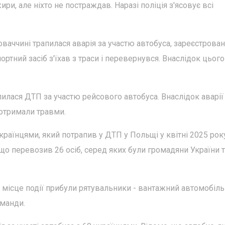
и, але ніхто не постраждав. Наразі поліція з'ясовує всі
ваччині трапилася аварія за участю автобуса, зареєстрован
ортний засіб з'їхав з траси і перевернувся. Внаслідок цього
пилася ДТП за участю рейсового автобуса. Внаслідок аварії
 отримали травми.
раїнцями, який потрапив у ДТП у Польщі у квітні 2025 рок
що перевозив 26 осіб, серед яких були громадяни України 
а місце події прибули рятувальники - вантажний автомобіль
оманди.