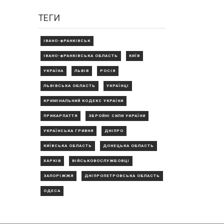
ТЕГИ
ІВАНО-ФРАНКІВСЬК
ІВАНО-ФРАНКІВСЬКА ОБЛАСТЬ
КИЇВ
УКРАЇНА
ЛЬВІВ
РОСІЯ
ЛЬВІВСЬКА ОБЛАСТЬ
УКРАЇНЦІ
КРИМІНАЛЬНИЙ КОДЕКС УКРАЇНИ
ПРИКАРПАТТЯ
ЗБРОЙНІ СИЛИ УКРАЇНИ
УКРАЇНСЬКА ГРИВНЯ
ДНІПРО
КИЇВСЬКА ОБЛАСТЬ
ДОНЕЦЬКА ОБЛАСТЬ
ХАРКІВ
ВІЙСЬКОВОСЛУЖБОВЦІ
ЗАПОРІЖЖЯ
ДНІПРОПЕТРОВСЬКА ОБЛАСТЬ
ОДЕСА