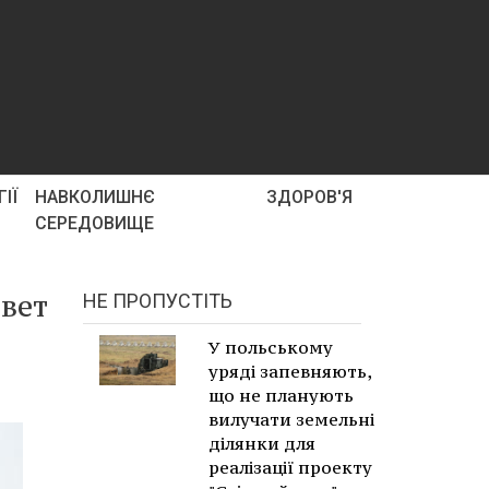
ІЇ
НАВКОЛИШНЄ
ЗДОРОВ'Я
СЕРЕДОВИЩЕ
ювет
НЕ ПРОПУСТІТЬ
У польському
уряді запевняють,
що не планують
вилучати земельні
ділянки для
реалізації проекту