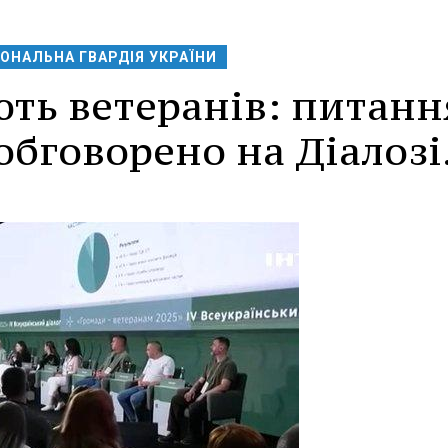
ОНАЛЬНА ГВАРДІЯ УКРАЇНИ
ють ветеранів: питанн
обговорено на Діалозі