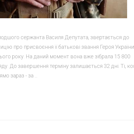
лодшого сержанта Василя Депутата, звертається до
ицію про присвоєння її батькові звання Героя Україн
цього року. На даний момент вона вже зібрала 15 800
яду. До завершення терміну залишається 32 дні. Ті, к
о зараз - за ...