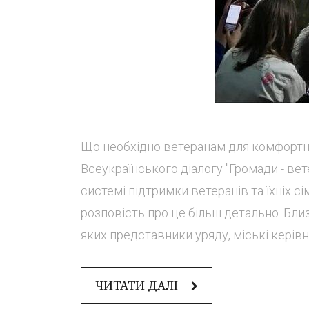
Що необхідно ветеранам для комфортн
Всеукраїнського діалогу "Громади - ве
системі підтримки ветеранів та їхніх с
розповість про це більш детально. Бли
яких представники уряду, міські керівн
ЧИТАТИ ДАЛІ