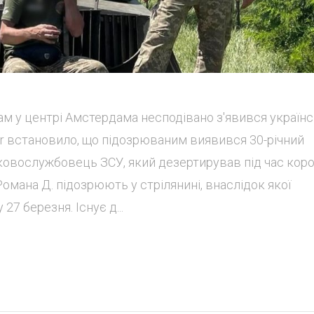
ам у центрі Амстердама несподівано з'явився україн
ur встановило, що підозрюваним виявився 30-річний
ьковослужбовець ЗСУ, який дезертирував під час коро
омана Д. підозрюють у стрілянині, внаслідок якої
27 березня. Існує д...