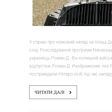
У справі про ножовий напад на площі Д
слід. Розслідування програми Nieuwsu
українець Роман Д.. Він колишній війс
відпустки. Роман Д. Изображение: nos Р
постраждали п'ятеро осіб під час нападу 
ЧИТАТИ ДАЛІ