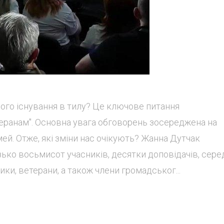
ого існування в тилу? Це ключове питання
теранам". Основна увага обговорень зосереджена на
імей. Отже, які зміни нас очікують? Жанна Дутчак
зько восьмисот учасників, десятки доповідачів, сере
ики, ветерани, а також члени громадськог...