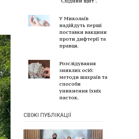
"Східний щит".
У Миколаїв
надійдуть перші
поставки вакцини
проти дифтерії та
правця.
Розслідування
зниклих осіб:
методи шахраїв та
способи
уникнення їхніх
пасток.
СВІЖІ ПУБЛІКАЦІЇ