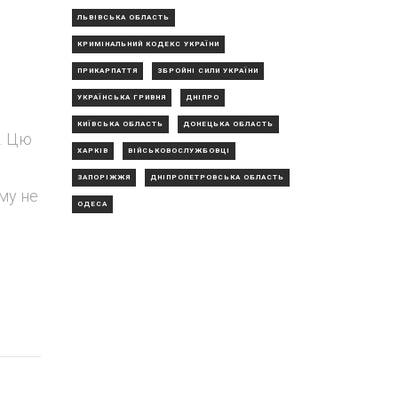
ЛЬВІВСЬКА ОБЛАСТЬ
КРИМІНАЛЬНИЙ КОДЕКС УКРАЇНИ
ПРИКАРПАТТЯ
ЗБРОЙНІ СИЛИ УКРАЇНИ
УКРАЇНСЬКА ГРИВНЯ
ДНІПРО
КИЇВСЬКА ОБЛАСТЬ
ДОНЕЦЬКА ОБЛАСТЬ
и. Цю
ХАРКІВ
ВІЙСЬКОВОСЛУЖБОВЦІ
ЗАПОРІЖЖЯ
ДНІПРОПЕТРОВСЬКА ОБЛАСТЬ
ому не
ОДЕСА