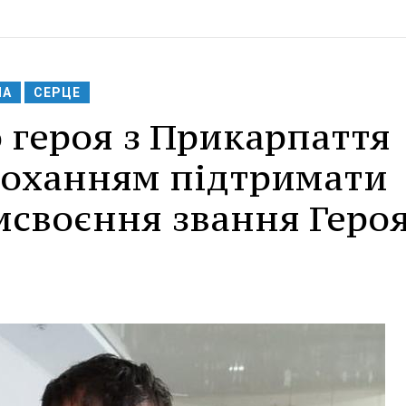
НА
СЕРЦЕ
 героя з Прикарпаття
проханням підтримати
исвоєння звання Геро