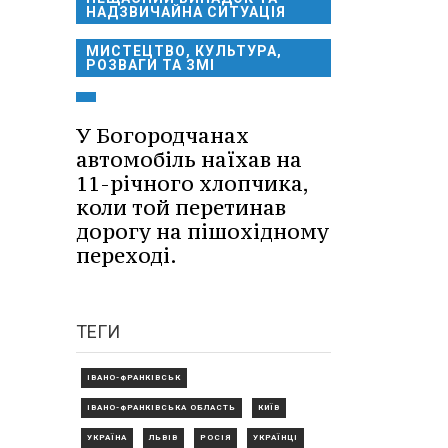
НАДЗВИЧАЙНА СИТУАЦІЯ
МИСТЕЦТВО, КУЛЬТУРА,
РОЗВАГИ ТА ЗМІ
У Богородчанах
автомобіль наїхав на
11-річного хлопчика,
коли той перетинав
дорогу на пішохідному
переході.
ТЕГИ
ІВАНО-ФРАНКІВСЬК
ІВАНО-ФРАНКІВСЬКА ОБЛАСТЬ
КИЇВ
УКРАЇНА
ЛЬВІВ
РОСІЯ
УКРАЇНЦІ