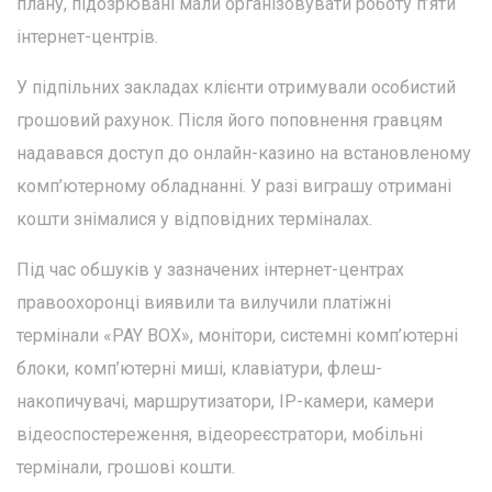
плану, підозрювані мали організовувати роботу п’яти
інтернет-центрів.
У підпільних закладах клієнти отримували особистий
грошовий рахунок. Після його поповнення гравцям
надавався доступ до онлайн-казино на встановленому
комп’ютерному обладнанні. У разі виграшу отримані
кошти знімалися у відповідних терміналах.
Під час обшуків у зазначених інтернет-центрах
правоохоронці виявили та вилучили платіжні
термінали «PAY BOX», монітори, системні комп’ютерні
блоки, комп’ютерні миші, клавіатури, флеш-
накопичувачі, маршрутизатори, IP-камери, камери
відеоспостереження, відеореєстратори, мобільні
термінали, грошові кошти.