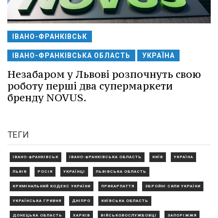
ІВАНО-ФРАНКІВСЬК
ІВАНО-ФРАНКІВСЬКА ОБЛАСТЬ
УКРАЇНА
Незабаром у Львові розпочнуть свою
роботу перші два супермаркети
бренду NOVUS.
ТЕГИ
ІВАНО-ФРАНКІВСЬК
ІВАНО-ФРАНКІВСЬКА ОБЛАСТЬ
КИЇВ
УКРАЇНА
ЛЬВІВ
РОСІЯ
УКРАЇНЦІ
ЛЬВІВСЬКА ОБЛАСТЬ
КРИМІНАЛЬНИЙ КОДЕКС УКРАЇНИ
ПРИКАРПАТТЯ
ЗБРОЙНІ СИЛИ УКРАЇНИ
УКРАЇНСЬКА ГРИВНЯ
ДНІПРО
КИЇВСЬКА ОБЛАСТЬ
ДОНЕЦЬКА ОБЛАСТЬ
ХАРКІВ
ВІЙСЬКОВОСЛУЖБОВЦІ
ЗАПОРІЖЖЯ