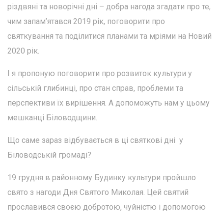
різдвяні та новорічні дні – добра нагода згадати про те,
чим запам’ятався 2019 рік, поговорити про
святкування та поділитися планами та мріями на Новий
2020 рік.
І я пропоную поговорити про розвиток культури у
сільській глибинці, про стан справ, проблеми та
перспективи їх вирішення. А допоможуть нам у цьому
мешканці Біловодщини.
Що саме зараз відбувається в ці святкові дні у
Біловодській громаді?
19 грудня в районному Будинку культури пройшло
свято з нагоди Дня Святого Миколая. Цей святий
прославився своєю добротою, чуйністю і допомогою