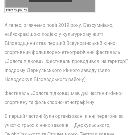
А тепер, оглянемо події 2019 року. Безсумнівно,
найяскравішою подією у культурному житті
Біловодщини став перший Всеукраїнський кінно-
спортивний фольклорно-етнографічний фестиваль
«Золота підкова». Фестиваль проводився на території
іподрому Деркульського кінного заводу (село
Новодеркул Біловодського району).
Фестиваль «Золота підкова» мав дві частини: кінно-
спортивну та фольклорно-етнографічну.
В першій частині були організовані кінні перегони за
участю трьох кінних заводів – Деркульського,
Онуфріївського та Стрілецького. Театралізовану