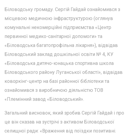
Біловодську громаду. Сергій Гайдай ознайомився з
місцевою медичною інфраструктурою (оглянув
комунальні некомерційні підприємства «Центр
первинної медико-санітарної допомоги» та
«Біловодська багатопрофільна лікарня»), відвідав
Біловодський заклад дошкільної освіти № 4, КУ
«Біловодська дитячо-юнацька спортивна школа
Біловодського району Луганської області», відвідав
коворкінг-центр на базі районної бібліотеки та
ознайомився з виробничою діяльністю ТОВ
«Племінний завод «Біловодський».
Загальний висновок, який зробив Сергій Гайдай і про
це він сказав на зустрічі з активом Біловодської
селищної ради: «Враження від поїздки позитивні.