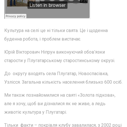
Культура на селі це ні тільки свята. Це і щоденна
буденна робота, і проблем вистачає.
Юрій Вікторович Ніпрун виконуючий обов’язки
старости у Плугатарському старостинському окрузі.
До округу входять села Плугатар, Новоспасівка,
Узлісся. Загальна кількість населення близько 600 осіб.
Ми також познайомилися на святі «Золота підкова»,
але я хочу, щоб ви дізналися як не живе, а ледь
животіє культура у Плугатарі.
Тільки факти – покрівля клубу завалилася, з 2002 році