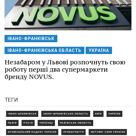
ІВАНО-ФРАНКІВСЬК
ІВАНО-ФРАНКІВСЬКА ОБЛАСТЬ
УКРАЇНА
Незабаром у Львові розпочнуть свою
роботу перші два супермаркети
бренду NOVUS.
ТЕГИ
ІВАНО-ФРАНКІВСЬК
ІВАНО-ФРАНКІВСЬКА ОБЛАСТЬ
КИЇВ
УКРАЇНА
ЛЬВІВ
РОСІЯ
УКРАЇНЦІ
ЛЬВІВСЬКА ОБЛАСТЬ
КРИМІНАЛЬНИЙ КОДЕКС УКРАЇНИ
ПРИКАРПАТТЯ
ЗБРОЙНІ СИЛИ УКРАЇНИ