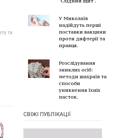
"Східний щит".
У Миколаїв
надійдуть перші
поставки вакцини
ету та
проти дифтерії та
правця.
Розслідування
зниклих осіб:
методи шахраїв та
способи
уникнення їхніх
пасток.
СВІЖІ ПУБЛІКАЦІЇ