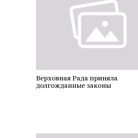
Верховная Рада приняла
долгожданные законы