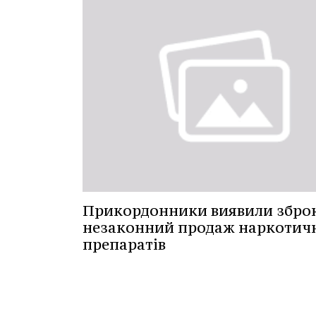
Прикордонники виявили збро
незаконний продаж наркотич
препаратів