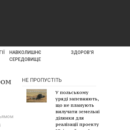
ІЇ
НАВКОЛИШНЄ
ЗДОРОВ'Я
СЕРЕДОВИЩЕ
ром
НЕ ПРОПУСТІТЬ
У польському
уряді запевняють,
що не планують
вилучати земельні
льямом
ділянки для
реалізації проекту
і