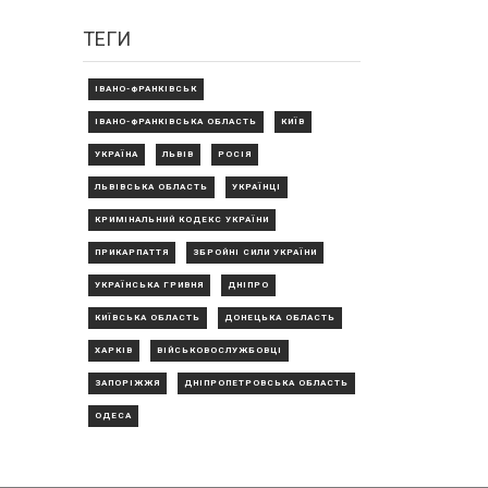
ТЕГИ
ІВАНО-ФРАНКІВСЬК
ІВАНО-ФРАНКІВСЬКА ОБЛАСТЬ
КИЇВ
УКРАЇНА
ЛЬВІВ
РОСІЯ
ЛЬВІВСЬКА ОБЛАСТЬ
УКРАЇНЦІ
КРИМІНАЛЬНИЙ КОДЕКС УКРАЇНИ
ПРИКАРПАТТЯ
ЗБРОЙНІ СИЛИ УКРАЇНИ
УКРАЇНСЬКА ГРИВНЯ
ДНІПРО
КИЇВСЬКА ОБЛАСТЬ
ДОНЕЦЬКА ОБЛАСТЬ
ХАРКІВ
ВІЙСЬКОВОСЛУЖБОВЦІ
ЗАПОРІЖЖЯ
ДНІПРОПЕТРОВСЬКА ОБЛАСТЬ
ОДЕСА