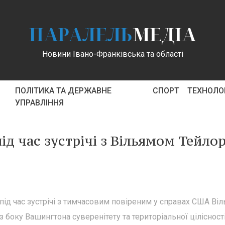
ПАРАЛЕЛЬ
МЕДІА
Новини Івано-Франківська та області
ПОЛІТИКА ТА ДЕРЖАВНЕ
СПОРТ
ТЕХНОЛОГ
УПРАВЛІННЯ
д час зустрічі з Вільямом Тейло
ід час зустрічі з тимчасовим повіреним у справах США Ві
 боку Вашингтона суверенітету та територіальної цілісност