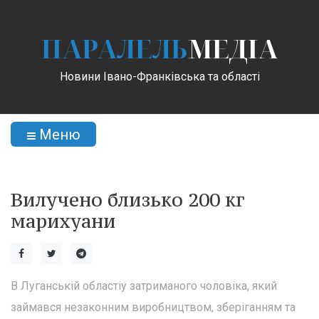
ПАРАЛЕЛЬ
МЕДІА
Новини Івано-Франківська та області
Меню
Вилучено близько 200 кг
марихуани
В Луганській областіу затриманого чоловіка, який
займався незаконним виробництвом, зберіганням та