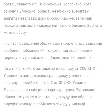
розташованого у с. Лисичанське Попаснянського
району Луганської області, незаконно зберігаву
дев’яти металевих діжках особливо небезпечний
наркотичний засіб - марихуану, вагою близько 200 кг, з
метою збуту.
Під час проведення обшуківвстановлено, що вказаний
особливо небезпечний наркотичний засіб чоловік
вирощував у спеціально облаштованих теплицях.
На даний час його затримано в порядку ст. 208 КПК
України та повідомлено про підозру у вчиненні
злочину, передбаченого ч. 2 ст. 307 КК України.
Лисичанською місцевою прокуратуроюЛуганської
області готується клопотання до суду про обрання
підозрюваному запобіжного заходу у вигляді