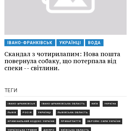
ІВАНО-ФРАНКІВСЬК
УКРАЇНЦІ
ВОДА
Скандал з чотирилапим: Нова пошта
повернула собаку, що потерпала від
спеки -- світлини.
ТЕГИ
ІВАНО-ФРАНКІВСЬК
ІВАНО-ФРАНКІВСЬКА ОБЛАСТЬ
КИЇВ
УКРАЇНА
ЛЬВІВ
РОСІЯ
УКРАЇНЦІ
ЛЬВІВСЬКА ОБЛАСТЬ
КРИМІНАЛЬНИЙ КОДЕКС УКРАЇНИ
ПРИКАРПАТТЯ
ЗБРОЙНІ СИЛИ УКРАЇНИ
УКРАЇНСЬКА ГРИВНЯ
ДНІПРО
КИЇВСЬКА ОБЛАСТЬ